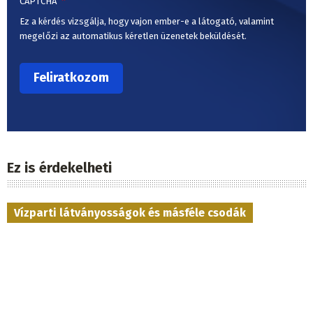
CAPTCHA
Ez a kérdés vizsgálja, hogy vajon ember-e a látogató, valamint
megelőzi az automatikus kéretlen üzenetek beküldését.
Ez is érdekelheti
Vízparti látványosságok és másféle csodák