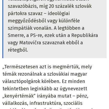
szavazóbázis, míg 20 százalék szlovák
pártokra szavaz – ideológiai
meggyőződésből vagy különféle
szimpátiák vonalán. A legtöbben a
Smerre, a PS-re, ezek után a Republikára
vagy Matovičra szavaznak ebből a
rétegből.
„Természetesen azt is megmértük, mely
témák rezonálnak a szlovákiai magyar
választópolgárok körében. Ez minden
tekintetben leginkább az úgynevezett
„kenyértémák” irányába mutat – pénz,
vállalkozás, infrastruktúra, szociális