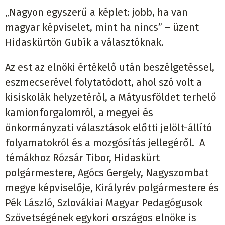
„Nagyon egyszerű a képlet: jobb, ha van
magyar képviselet, mint ha nincs” – üzent
Hidaskürtön Gubík a választóknak.
Az est az elnöki értékelő után beszélgetéssel,
eszmecserével folytatódott, ahol szó volt a
kisiskolák helyzetéről, a Mátyusföldet terhelő
kamionforgalomról, a megyei és
önkormányzati választások előtti jelölt-állító
folyamatokról és a mozgósítás jellegéről. A
témákhoz Rózsár Tibor, Hidaskürt
polgármestere, Agócs Gergely, Nagyszombat
megye képviselője, Királyrév polgármestere és
Pék László, Szlovákiai Magyar Pedagógusok
Szövetségének egykori országos elnöke is