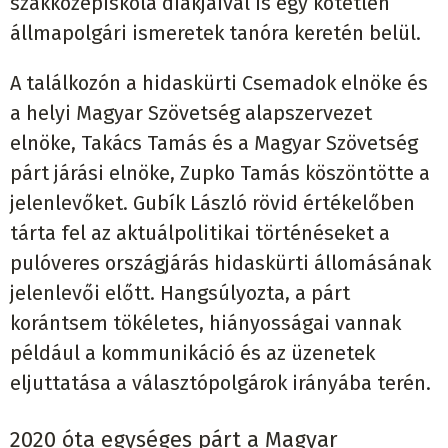
szakközépiskola diákjaival is egy kötetlen
állmapolgári ismeretek tanóra keretén belül.
A találkozón a hidaskürti Csemadok elnöke és
a helyi Magyar Szövetség alapszervezet
elnöke, Takács Tamás és a Magyar Szövetség
párt járási elnöke, Zupko Tamás köszöntötte a
jelenlevőket. Gubík László rövid értékelőben
tárta fel az aktuálpolitikai történéseket a
pulóveres országjárás hidaskürti állomásának
jelenlevői előtt. Hangsúlyozta, a párt
korántsem tökéletes, hiányosságai vannak
például a kommunikáció és az üzenetek
eljuttatása a választópolgárok irányába terén.
2020 óta egységes párt a Magyar