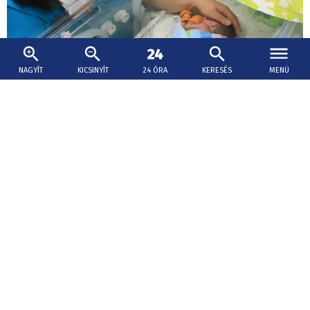
NAGYÍT
KICSINYÍT
24 ÓRA
KERESÉS
MENÜ
2026. augusztus 9., 11:32
Életmentő segítség – anyatej-
adományozókat keresnek Érsekújvárban
Az érsekújvári kórház anyatej-adományozókat keres,
akik többlet anyatejükkel a koraszülött, beteg és
különösen alacsony születési súlyú újszülöttek ellátását
segíthetik.
Beruházás