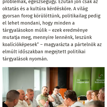
problémák, egészségügy. Ezután jön csak az
oktatás és a kultúra kérdésköre. A világ
gyorsan forog körülöttünk, politikailag pedig
el lehet mondani, hogy minden a
tárgyalásokon múlik – ezek eredménye
mutatja meg, mennyire lennénk, leszünk
koalícióképesek” – magyarázta a pártelnök az
elmúlt időszakban megejtett politikai
tárgyalások nyomán.