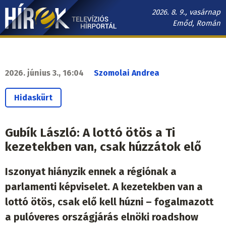
Ugrás
2026. 8. 9., vasárnap
a
Emőd, Román
tartalomra
Hírek.sk
fő
navigáció
2026. június 3., 16:04
Szomolai Andrea
Hidaskürt
Gubík László: A lottó ötös a Ti
kezetekben van, csak húzzátok elő
Iszonyat hiányzik ennek a régiónak a
parlamenti képviselet. A kezetekben van a
lottó ötös, csak elő kell húzni – fogalmazott
a pulóveres országjárás elnöki roadshow