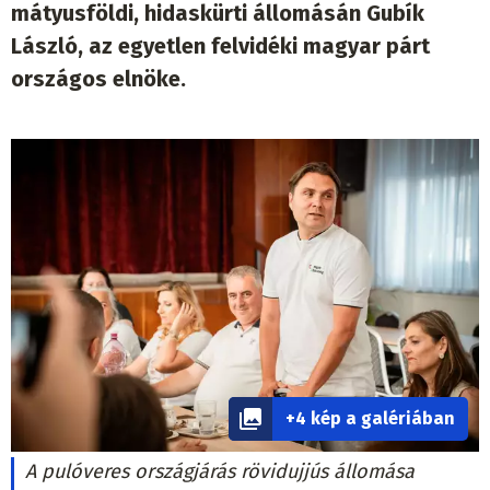
mátyusföldi, hidaskürti állomásán Gubík
László, az egyetlen felvidéki magyar párt
országos elnöke.
+4 kép a galériában
A pulóveres országjárás rövidujjús állomása