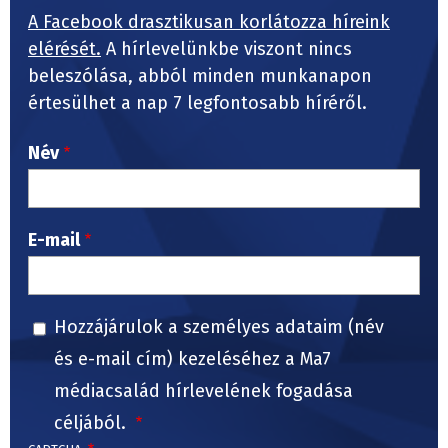
A Facebook drasztikusan korlátozza híreink
elérését.
A hírlevelünkbe viszont nincs
beleszólása, abból minden munkanapon
értesülhet a nap 7 legfontosabb híréről.
Név
E-mail
Hozzájárulok a személyes adataim (név
és e-mail cím) kezeléséhez a Ma7
médiacsalád hírlevelének fogadása
céljából.