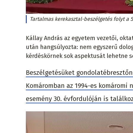
Tartalmas kerekasztal-beszélgetés folyt a
Kállay András az egyetem vezetői, oktat
után hangsúlyozta: nem egyszerű dolog
kérdéskörnek sok aspektusát lehetne s
Beszélgetésüket gondolatébresztőne
Komáromban az 1994-es komáromi na
esemény 30. évfordulóján is találko