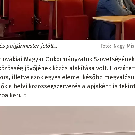
s polgármester-jelölt...
Fotó:
Nagy-Misk
a Szlovákiai Magyar Önkormányzatok Szövetségének
közösség jövőjének közös alakítása volt. Hozzátet
lóra, illetve azok egyes elemei később megvalósu
 ők a helyi közösségszervezés alapjaként is tekin
ba került.