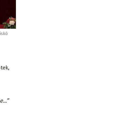
iskó
tek,
...”