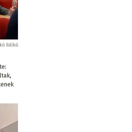
ó Ildikó
te:
ltak,
tenek