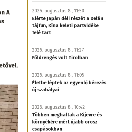
2026. augusztus 8., 11:50
án A
Elérte Japán déli részét a Delfin
as
tájfun, Kína keleti partvidéke
felé tart
2026. augusztus 8., 11:27
Földrengés volt Tirolban
etővel.
2026. augusztus 8., 11:05
Életbe léptek az egyenlő bérezés
új szabályai
2026. augusztus 8., 10:42
Többen meghaltak a Kijevre és
környékére mért újabb orosz
csapásokban