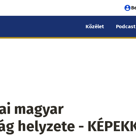
Fel
B
fió
Közélet
Podcast
me
ai magyar
ág helyzete - KÉPEK