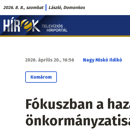
Ugrás
2026. 8. 8., szombat
László, Domonkos
a
Hírek.sk
tartalomra
fő
navigáció
2026. április 20., 16:56
Nagy Miskó Ildikó
Komárom
Fókuszban a haz
önkormányzatis