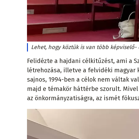
Lehet, hogy köztük is van több képviselő- é
Felidézte a hajdani célkitűzést, ami 
létrehozása, illetve a felvidéki magyar 
sajnos, 1994-ben a célok nem váltak va
majd e témakör háttérbe szorult. Mivel
az önkormányzatiságra, az ismét fókusz