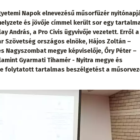
 Egyetemi Napok elnevezésű műsorfüzér nyitónapj
lyzete és jövője címmel került sor egy tartalm
y András, a Pro Civis ügyvivője vezetett. Erről a
r Szövetség országos elnöke, Hájos Zoltán –
s Nagyszombat megye képviselője, Őry Péter –
lamint Gyarmati Tihamér - Nyitra megye és
 folytatott tartalmas beszélgetést a műsorvez