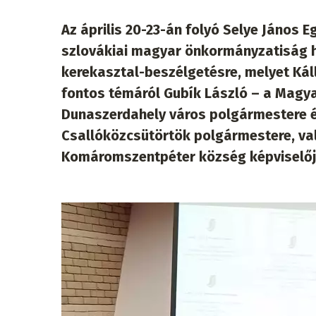
Az április 20-23-án folyó Selye János
szlovákiai magyar önkormányzatiság he
kerekasztal-beszélgetésre, melyet Kálla
fontos témáról Gubík László – a Magya
Dunaszerdahely város polgármestere é
Csallóközcsütörtök polgármestere, va
Komáromszentpéter község képviselője