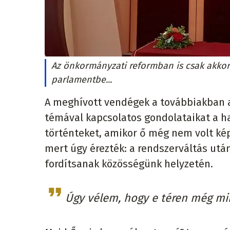
Az önkormányzati reformban is csak akkor 
parlamentbe...
A meghívott vendégek a továbbiakban 
témával kapcsolatos gondolataikat a ha
történteket, amikor ő még nem volt képv
mert úgy érezték: a rendszerváltás után
fordítsanak közösségünk helyzetén.
Úgy vélem, hogy e téren még min