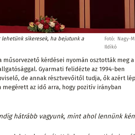
lehetünk sikeresek, ha bejutunk a
Fotó:
Nagy-M
Ildikó
a műsorvezető kérdései nyomán osztották meg a
llgatósággal. Gyarmati felidézte az 1994-ben
iselő, de annak résztvevőitől tudja, ők azért lép
 megérett az idő arra, hogy pozitív irányban
dig hátrább vagyunk, mint ahol lennünk kéne