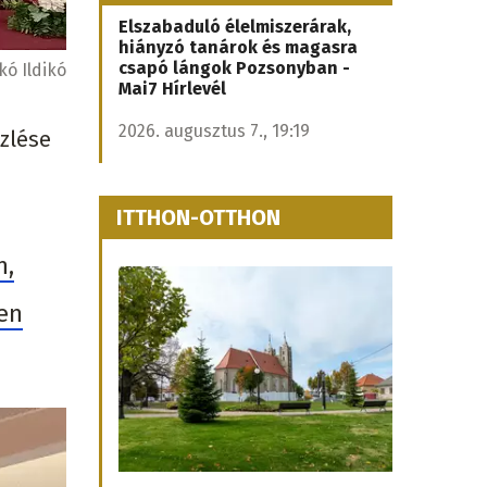
Elszabaduló élelmiszerárak,
hiányzó tanárok és magasra
csapó lángok Pozsonyban -
ó Ildikó
Mai7 Hírlevél
2026. augusztus 7., 19:19
özlése
ITTHON-OTTHON
n,
en