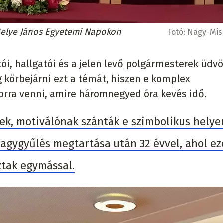
 Selye János Egyetemi Napokon
Fotó:
Nagy-Misk
ói, hallgatói és a jelen levő polgármesterek üdv
 körbejárni ezt a témát, hiszen e komplex
orra venni, amire háromnegyed óra kevés idő.
k, motiválónak szánták e szimbolikus helye
gygyűlés megtartása után 32 évvel, ahol ez
ztak egymással.