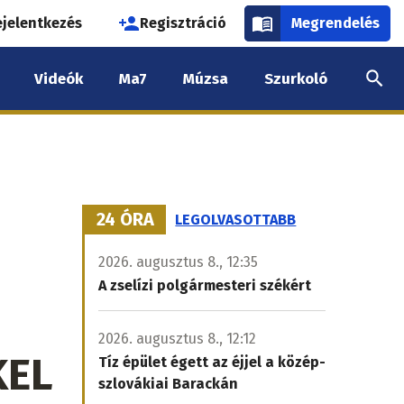
használói
ejelentkezés
Regisztráció
Megrendelés
k
Videók
Ma7
Múzsa
Szurkoló
nüje
24 ÓRA
LEGOLVASOTTABB
2026. augusztus 8., 12:35
A zselízi polgármesteri székért
2026. augusztus 8., 12:12
KEL
Tíz épület égett az éjjel a közép-
szlovákiai Barackán