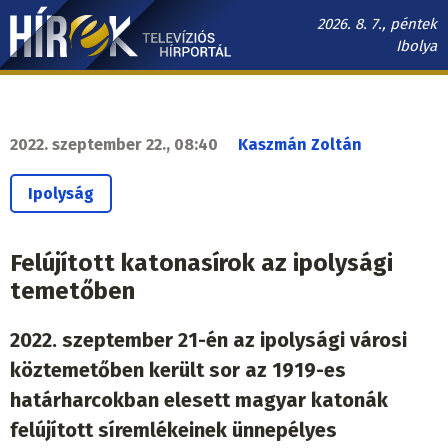
Ugrás
2026. 8. 7., péntek
a
Ibolya
tartalomra
Hírek.sk
fő
navigáció
2022. szeptember 22., 08:40
Kaszmán Zoltán
Ipolyság
Felújított katonasírok az ipolysági
temetőben
2022. szeptember 21-én az ipolysági városi
köztemetőben került sor az 1919-es
határharcokban elesett magyar katonák
felújított síremlékeinek ünnepélyes