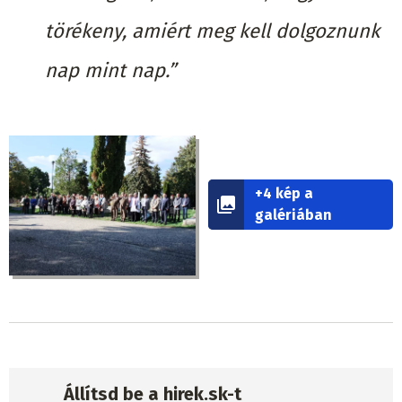
törékeny, amiért meg kell dolgoznunk
nap mint nap.”
+4 kép a
galériában
Állítsd be a hirek.sk-t