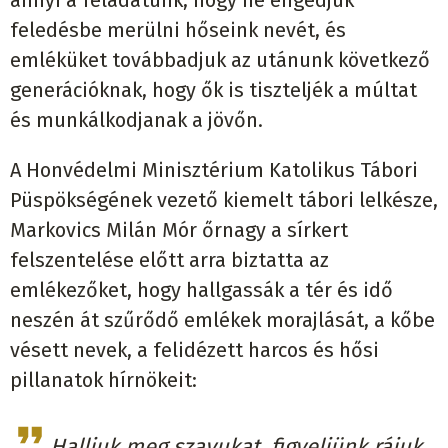
annyi a feladatunk, hogy ne engedjük
feledésbe merülni hőseink nevét, és
emléküket továbbadjuk az utánunk következő
generációknak, hogy ők is tiszteljék a múltat
és munkálkodjanak a jövőn.
A Honvédelmi Minisztérium Katolikus Tábori
Püspökségének vezető kiemelt tábori lelkésze,
Markovics Milán Mór őrnagy a sírkert
felszentelése előtt arra biztatta az
emlékezőket, hogy hallgassák a tér és idő
neszén át szűrődő emlékek morajlását, a kőbe
vésett nevek, a felidézett harcos és hősi
pillanatok hírnökeit:
Halljuk meg szavukat, figyeljünk rájuk.