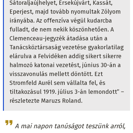
Sátoraljaújhelyet, Érsekújvárt, Kassát,
Eperjest, majd tovább nyomultak Zólyom
irányába. Az offenzíva végül kudarcba
fulladt, de nem nekik köszönhetően. A
Clemenceau-jegyzék átadása után a
Tanácsköztársaság vezetése gyakorlatilag
elárulva a Felvidéken addig sikert sikerre
halmozó katonai vezetést, június 30-án a
visszavonulás mellett döntött. Ezt
Stromfeld Aurél sem vállalta fel, és
tiltakozásul 1919. július 3-án lemondott” –
részletezte Maruzs Roland.
A mai napon tanúságot teszünk arról,