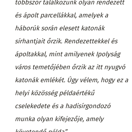
többször találkozunk olyan rendezett
és ápolt parcellákkal, amelyek a
háborúk során elesett katonák
sírhantjait őrzik. Rendezettekkel és
ápoltakkal, mint amilyenek Ipolyság
város temetőjében őrzik az itt nyugvó
katonák emlékét. Úgy vélem, hogy ez a
helyi közösség példaértékű
cselekedete és a hadisírgondozó
munka olyan kifejezője, amely
követendő példa”