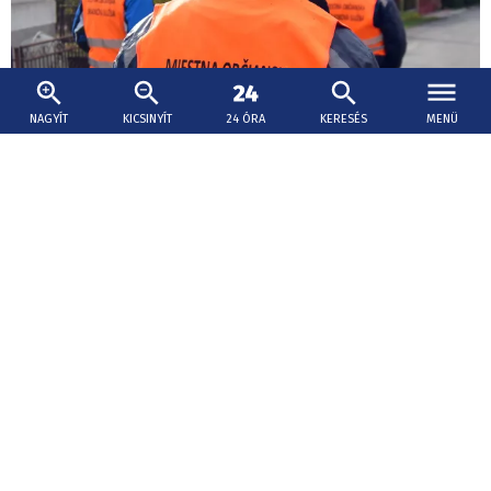
NAGYÍT
KICSINYÍT
24 ÓRA
KERESÉS
MENÜ
2026. augusztus 7., 14:56
Fülek támogatást kér a polgárőrség
újraindítására
Füleken már csaknem háromnegyed éve nem működik a
helyi polgári rendvédelmi szolgálat (MOPS). A város így
több év után ismét két pályázati felhívás közötti átmeneti
időszakba került, nem sikerült biztosítani a program
folytonosságát.
Szoptatás világhete