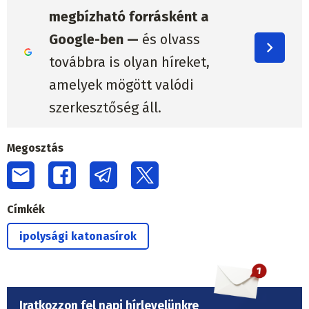
megbízható forrásként a
Google-ben —
és olvass
továbbra is olyan híreket,
amelyek mögött valódi
szerkesztőség áll.
Megosztás
Címkék
ipolysági katonasírok
Iratkozzon fel napi hírlevelünkre