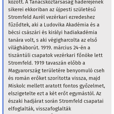
között. A Tanácsköztársaság haderejének
sikerei ekkoriban az újpesti születésű
Stromfeld Aurél vezérkari ezredeshez
fűződtek, aki a Ludovika Akadémia és a
bécsi császári és királyi hadiakadémia
tanára volt, s aki végigharcolta az első
világháborút. 1919. március 24-én a
tiszántúli csapatok vezérkari főnöke lett
Stromfeld. 1919 tavaszán előbb a
Magyarország területére benyomuló cseh
és román erőket szorította vissza, majd
Miskolc mellett aratott fontos győzelmet,
elszigetelte ezt a két erőt egymástól. Az
északi hadjárat során Stromfeld csapatai
elfoglalták, visszafoglalták