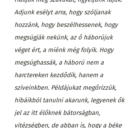
Adjunk esélyt arra, hogy szóljanak
hozzánk, hogy beszélhessenek, hogy
megsúgják nekünk, az ő háborújuk
véget ért, a miénk még folyik. Hogy
megsúghassák, a háború nem a
harctereken kezdődik, hanem a
szíveinkben. Példájukat megőrizzük,
hibáikból tanulni akarunk, legyenek ők
jel az itt élőknek bátorságban,
vitézségben, de abban is, hogy a béke