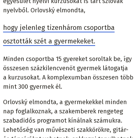
egyesület nyelvi kurzusokat is tart szlovák
nyelvből. Orlovský elmondta,
hogy jelenleg tizenhárom csoportba
osztották szét a gyermekeket.
Minden csoportba 15 gyereket soroltak be, így
összesen százkilencvenöt gyermek látogatja
a kurzusokat. A komplexumban összesen több
mint 300 gyermek él.
Orlovský elmondta, a gyermekekkel minden
nap foglalkoznak, a szakemberek rengeteg
szabadidős programot kínálnak számukra.
Lehetőség van művészeti szakkörökre, gitár-