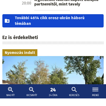
20:00
partnereitől, mint tavaly
További 4614 cikk orosz-ukrán háború
témában
Ez is érdekelheti
Nyomozás indult
NAGYÍT
KICSINYÍT
24 ÓRA
KERESÉS
MENÜ