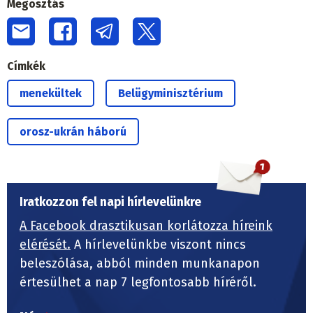
Megosztás
Címkék
menekültek
Belügyminisztérium
orosz-ukrán háború
Iratkozzon fel napi hírlevelünkre
A Facebook drasztikusan korlátozza híreink
elérését.
A hírlevelünkbe viszont nincs
beleszólása, abból minden munkanapon
értesülhet a nap 7 legfontosabb híréről.