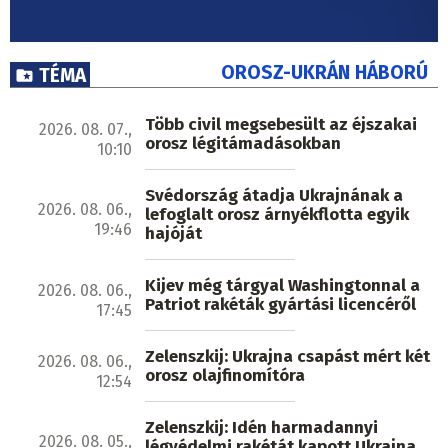
OROSZ-UKRÁN HÁBORÚ
TÉMA
Több civil megsebesült az éjszakai
2026. 08. 07.,
orosz légitámadásokban
10:10
Svédország átadja Ukrajnának a
2026. 08. 06.,
lefoglalt orosz árnyékflotta egyik
19:46
hajóját
Kijev még tárgyal Washingtonnal a
2026. 08. 06.,
Patriot rakéták gyártási licencéről
17:45
Zelenszkij: Ukrajna csapást mért két
2026. 08. 06.,
orosz olajfinomítóra
12:54
Zelenszkij: Idén harmadannyi
2026. 08. 05.,
légvédelmi rakétát kapott Ukrajna