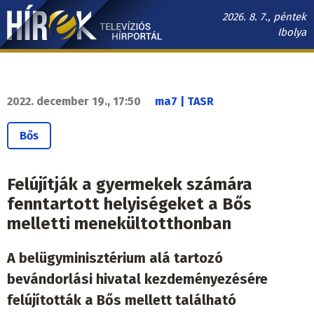
Ugrás
2026. 8. 7., péntek
a
Ibolya
tartalomra
Hírek.sk
fő
navigáció
2022. december 19., 17:50
ma7 | TASR
Bős
Felújítják a gyermekek számára
fenntartott helyiségeket a Bős
melletti menekültotthonban
A belügyminisztérium alá tartozó
bevándorlási hivatal kezdeményezésére
felújították a Bős mellett található