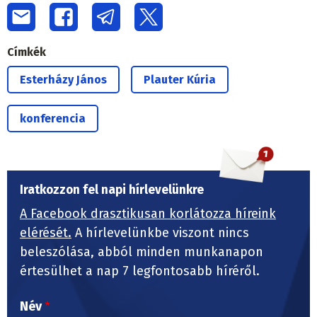
Címkék
Esterházy János
Plauter Kúria
konferencia
Iratkozzon fel napi hírlevelünkre
A Facebook drasztikusan korlátozza híreink
elérését.
A hírlevelünkbe viszont nincs
beleszólása, abból minden munkanapon
értesülhet a nap 7 legfontosabb híréről.
Név