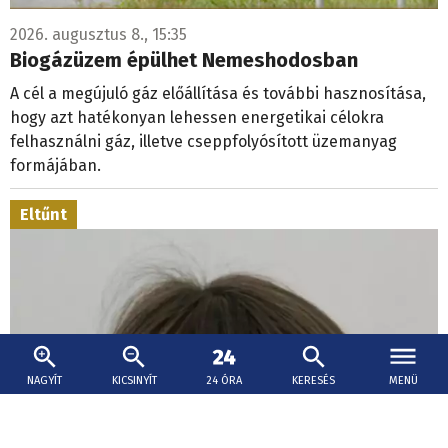
2026. augusztus 8., 15:35
Biogázüzem épülhet Nemeshodosban
A cél a megújuló gáz előállítása és további hasznosítása,
hogy azt hatékonyan lehessen energetikai célokra
felhasználni gáz, illetve cseppfolyósított üzemanyag
formájában.
Eltűnt
NAGYÍT
KICSINYÍT
24 ÓRA
KERESÉS
MENÜ