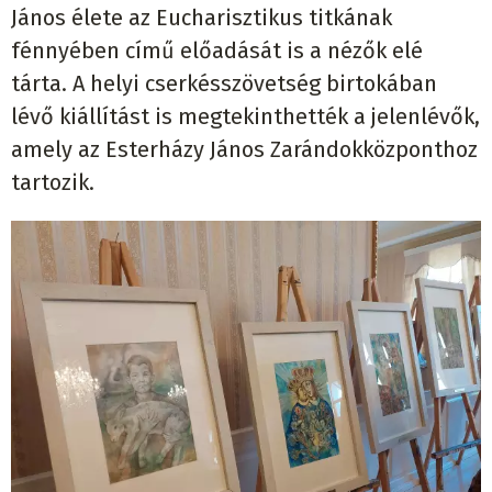
János élete az Eucharisztikus titkának
fénnyében című előadását is a nézők elé
tárta. A helyi cserkésszövetség birtokában
lévő kiállítást is megtekinthették a jelenlévők,
amely az Esterházy János Zarándokközponthoz
tartozik.