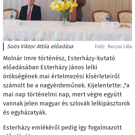
Soós Viktor Attila előadása
Fotó:
Reczai Lilla
Molnár Imre történész, Esterházy-kutató
előadásában Esterházy János lelki
örökségének mai értelmezési kísérleteiről
számolt be a nagyérdeműnek. Kijelentette: ,"a
mai nap történelmi nap, mert végre együtt
vannak jelen magyar és szlovák lelkipásztorok
és egyházatyák.
Esterházy emlékéről pedig így fogalmazott