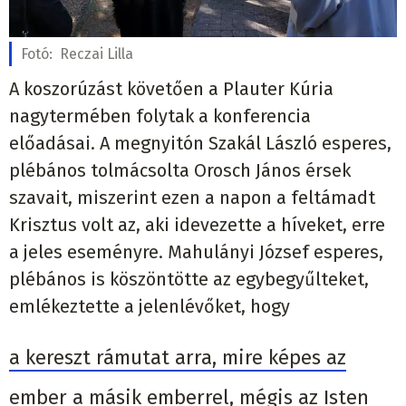
Fotó:
Reczai Lilla
A koszorúzást követően a Plauter Kúria
nagytermében folytak a konferencia
előadásai. A megnyitón Szakál László esperes,
plébános tolmácsolta Orosch János érsek
szavait, miszerint ezen a napon a feltámadt
Krisztus volt az, aki idevezette a híveket, erre
a jeles eseményre. Mahulányi József esperes,
plébános is köszöntötte az egybegyűlteket,
emlékeztette a jelenlévőket, hogy
a kereszt rámutat arra, mire képes az
ember a másik emberrel, mégis az Isten