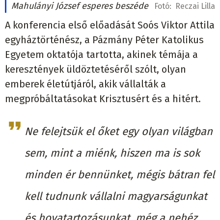
Mahulányi József esperes beszéde
Fotó:
Reczai Lilla
A konferencia első előadását Soós Viktor Attila
egyháztörténész, a Pázmány Péter Katolikus
Egyetem oktatója tartotta, akinek témája a
keresztények üldöztetéséről szólt, olyan
emberek életútjáról, akik vállalták a
megpróbáltatásokat Krisztusért és a hitért.
Ne felejtsük el őket egy olyan világban
sem, mint a miénk, hiszen ma is sok
minden ér bennünket, mégis bátran fel
kell tudnunk vállalni magyarságunkat
és hovatartozásunkat, még a nehéz