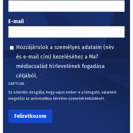
E-mail
Hozzájárulok a személyes adataim (név
és e-mail cím) kezeléséhez a Ma7
médiacsalád hírlevelének fogadása
céljából.
CAPTCHA
Ez a kérdés vizsgálja, hogy vajon ember-e a látogató, valamint
megelőzi az automatikus kéretlen üzenetek beküldését.