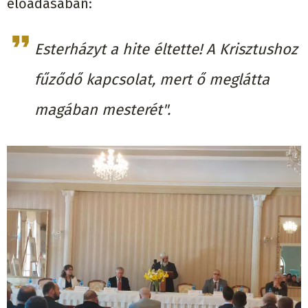
előadásában:
Esterházyt a hite éltette! A Krisztushoz
fűződő kapcsolat, mert ő meglátta
magában mesterét".