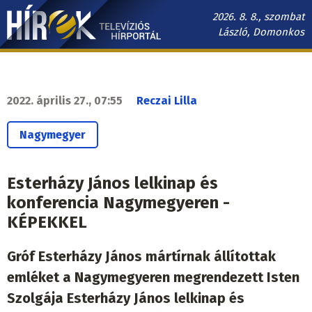
Ugrás
2026. 8. 8., szombat
a
László, Domonkos
tartalomra
Hírek.sk
fő
navigáció
2022. április 27., 07:55
Reczai Lilla
Nagymegyer
Esterházy János lelkinap és
konferencia Nagymegyeren -
KÉPEKKEL
Gróf Esterházy János mártírnak állítottak
emléket a Nagymegyeren megrendezett Isten
Szolgája Esterházy János lelkinap és