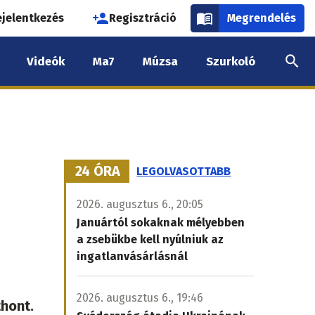
használói
ejelentkezés
Regisztráció
Megrendelés
k
Videók
Ma7
Múzsa
Szurkoló
nüje
24 ÓRA
LEGOLVASOTTABB
2026. augusztus 6., 20:05
Januártól sokaknak mélyebben
a zsebükbe kell nyúlniuk az
ingatlanvásárlásnál
2026. augusztus 6., 19:46
thont.