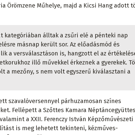
ia Örömzene Műhelye, majd a Kicsi Hang adott t
at kategóriában álltak a zsűri elé a pénteki nap
elésre másnap került sor. Az előadásmód és
k a versválasztáson is, hangzott el az értékelés
letkorukhoz illő művekkel érkeznek a gyerekek. T
olt a mezőny, s nem volt egyszerű kiválasztani a
zett szavalóversennyel párhuzamosan színes
ket. Fellépett a Szőttes Kamara Néptáncegyüttes
 valamint a XXII. Ferenczy István Képzőművészeti
lítást is meg lehetett tekinteni, kézműves-