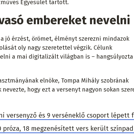
zműves Egyesület tartott.
lvasó embereket nevelni
a jó érzést, örömet, élményt szerezni mindazok
olását oly nagy szeretettel végzik. Célunk
ni a mai digitalizált világban is – hangsúlyozta
asztmányának elnöke, Tompa Mihály szobrának
nevezte, hogy ezt a versenyt nagyon sokan szere
i versenyző és 9 verséneklő csoport lépett f
 próza, 18 megzenésített vers került színpad