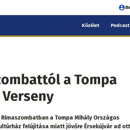
Fel
B
fió
Közélet
Podcast
me
zombattól a Tompa
 Verseny
r Rimaszombatban a Tompa Mihály Országos
túrház felújítása miatt jövőre Érsekújvár ad ot