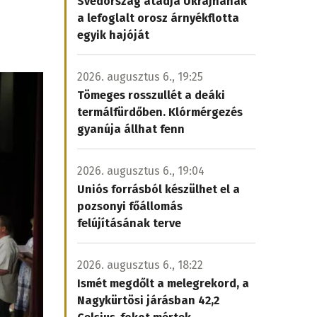
Svédország átadja Ukrajnának
a lefoglalt orosz árnyékflotta
egyik hajóját
2026. augusztus 6., 19:25
Tömeges rosszullét a deáki
termálfürdőben. Klórmérgezés
gyanúja állhat fenn
2026. augusztus 6., 19:04
Uniós forrásból készülhet el a
pozsonyi főállomás
felújításának terve
2026. augusztus 6., 18:22
Ismét megdőlt a melegrekord, a
Nagykürtösi járásban 42,2