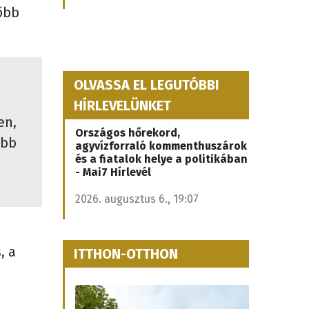
öbb
OLVASSA EL LEGUTÓBBI
HÍRLEVELÜNKET
en,
Országos hőrekord,
öbb
agyvízforraló kommenthuszárok
és a fiatalok helye a politikában
- Mai7 Hírlevél
2026. augusztus 6., 19:07
, a
ITTHON-OTTHON