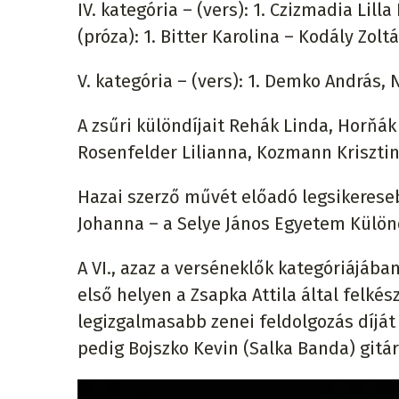
IV. kategória – (vers): 1. Czizmadia L
(próza): 1. Bitter Karolina – Kodály Zo
V. kategória – (vers): 1. Demko András,
A zsűri különdíjait Rehák Linda, Horňá
Rosenfelder Lilianna, Kozmann Krisztin
Hazai szerző művét előadó legsikereseb
Johanna – a Selye János Egyetem Különd
A VI., azaz a verséneklők kategóriájába
első helyen a Zsapka Attila által felké
legizgalmasabb zenei feldolgozás díját 
pedig Bojszko Kevin (Salka Banda) gitár