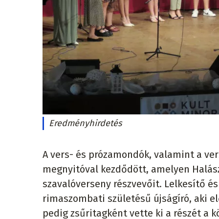
Eredményhirdetés
A vers- és prózamondók, valamint a ve
megnyitóval kezdődött, amelyen Halász
szavalóverseny részvevőit. Lelkesítő é
rimaszombati születésű újságíró, aki 
pedig zsűritagként vette ki a részét a