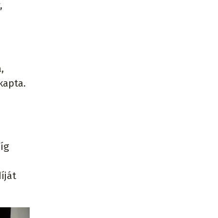
,
,
kapta.
íg
íját