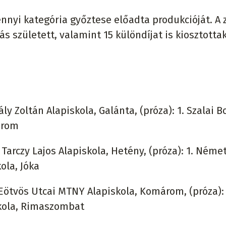
nyi kategória győztese előadta produkcióját. A 
s született, valamint 15 különdíjat is kiosztottak
dály Zoltán Alapiskola, Galánta, (próza): 1. Szalai 
árom
 – Tarczy Lajos Alapiskola, Hetény, (próza): 1. Néme
ola, Jóka
 – Eötvös Utcai MTNY Alapiskola, Komárom, (próza): 
skola, Rimaszombat