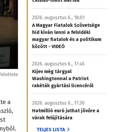
Celsius-fokot mértek
2026. augusztus 6., 18:01
A Magyar Fiatalok Szövetsége
híd kíván lenni a felvidéki
magyar fiatalok és a politikum
között - VIDEÓ
2026. augusztus 6., 17:45
Kijev még tárgyal
felvétele
Washingtonnal a Patriot
rakéták gyártási licencéről
te a
2026. augusztus 6., 17:30
szló,
Hatmillió euró juthat jövőre a
várak felújítására
st
nyből.
TELJES LISTA