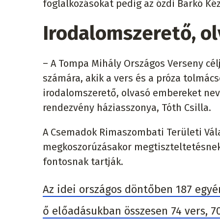
foglalkozásokat pedig az ózdi Barkó Ké
Irodalomszerető, o
– A Tompa Mihály Országos Verseny célj
számára, akik a vers és a próza tolmács
irodalomszerető, olvasó embereket nevel
rendezvény háziasszonya, Tóth Csilla.
A Csemadok Rimaszombati Területi Vál
megkoszorúzásakor megtiszteltetésnek 
fontosnak tartják.
Az idei országos döntőben 187 egyén
ő előadásukban összesen 74 vers, 70