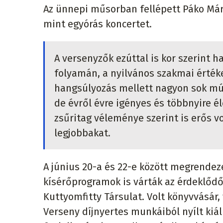
Az ünnepi műsorban fellépett Páko Már
mint egyórás koncertet.
A versenyzők ezúttal is kor szerint h
folyamán, a nyilvános szakmai érték
hangsúlyozás mellett nagyon sok múli
de évről évre igényes és többnyire é
zsűritag véleménye szerint is erős v
legjobbakat.
A június 20-a és 22-e között megrende
kísérőprogramok is várták az érdeklődő
Kuttyomfitty Társulat. Volt könyvvásár,
Verseny díjnyertes munkáiból nyílt kiál