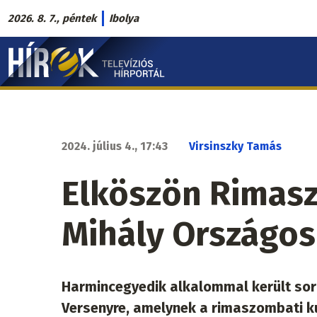
Ugrás
2026. 8. 7., péntek
Ibolya
a
Hírek.sk
tartalomra
fő
navigáció
2024. július 4., 17:43
Virsinszky Tamás
Elköszön Rimas
Mihály Országos
Harmincegyedik alkalommal került so
Versenyre, amelynek a rimaszombati kul