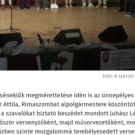
Fotó:
A szerző 
rséneklők megmérettetése idén is az ünnepélyes
 Attila, Rimaszombat alpolgármestere köszöntöt
s a szavalókat biztató beszédet mondott Juhász Lá
először versenyzőként, majd műsorvezetőként, mo
 közben szinte mozgalommá terebélyesedett verse