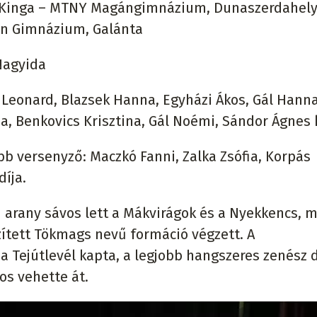
illa Kinga – MTNY Magángimnázium, Dunaszerdahely
ltán Gimnázium, Galánta
 Nagyida
k Leonard, Blazsek Hanna, Egyházi Ákos, Gál Hanna
a, Benkovics Krisztina, Gál Noémi, Sándor Ágnes 
b versenyző: Maczkó Fanni, Zalka Zsófia, Korpás
íja.
n arany sávos lett a Mákvirágok és a Nyekkencs, m
szített Tökmags nevű formáció végzett. A
a Tejútlevél kapta, a legjobb hangszeres zenész d
os vehette át.