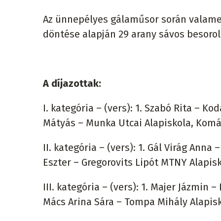
Az ünnepélyes gálaműsor során valamen
döntése alapján 29 arany sávos besorolá
A díjazottak:
I. kategória – (vers): 1. Szabó Rita – Ko
Mátyás – Munka Utcai Alapiskola, Kom
II. kategória – (vers): 1. Gál Virág Anna
Eszter – Gregorovits Lipót MTNY Alapisk
III. kategória – (vers): 1. Majer Jázmin
Mács Arina Sára – Tompa Mihály Alapi