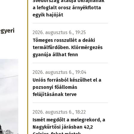
Svédország átadja Ukrajnának
a lefoglalt orosz árnyékflotta
s
egyik hajóját
gyeri
2026. augusztus 6., 19:25
Tömeges rosszullét a deáki
termálfürdőben. Klórmérgezés
gyanúja állhat fenn
2026. augusztus 6., 19:04
Uniós forrásból készülhet el a
pozsonyi főállomás
felújításának terve
2026. augusztus 6., 18:22
Ismét megdőlt a melegrekord, a
Nagykürtösi járásban 42,2