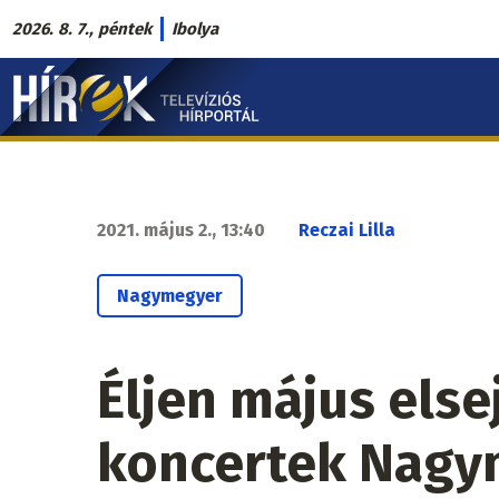
Ugrás
2026. 8. 7., péntek
Ibolya
a
Hírek.sk
tartalomra
fő
navigáció
2021. május 2., 13:40
Reczai Lilla
Nagymegyer
Éljen május else
koncertek Nagy