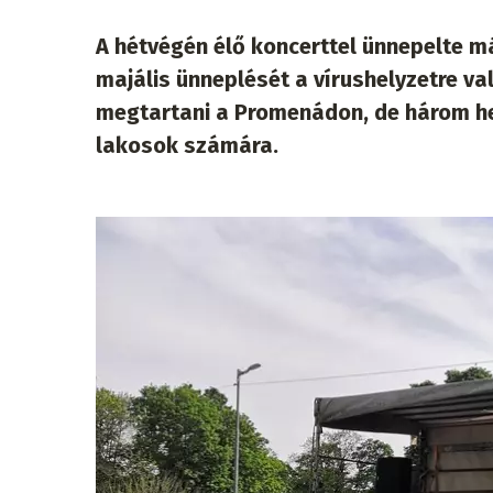
A hétvégén élő koncerttel ünnepelte 
majális ünneplését a vírushelyzetre v
megtartani a Promenádon, de három hel
lakosok számára.