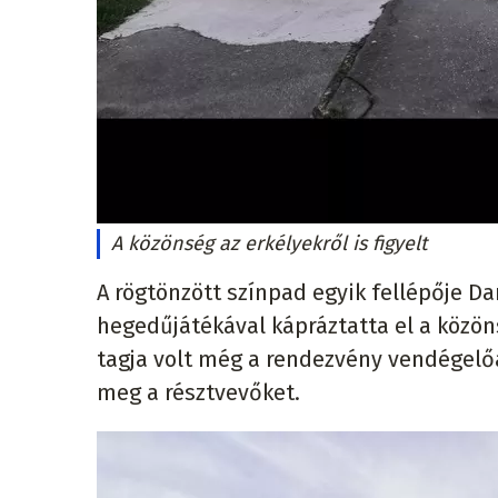
A közönség az erkélyekről is figyelt
A rögtönzött színpad egyik fellépője Da
hegedűjátékával kápráztatta el a közön
tagja volt még a rendezvény vendégelőa
meg a résztvevőket.