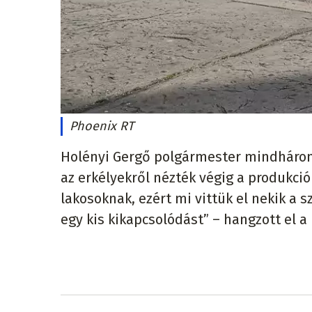
Phoenix RT
Holényi Gergő polgármester mindhárom 
az erkélyekről nézték végig a produkci
lakosoknak, ezért mi vittük el nekik 
egy kis kikapcsolódást” – hangzott el 