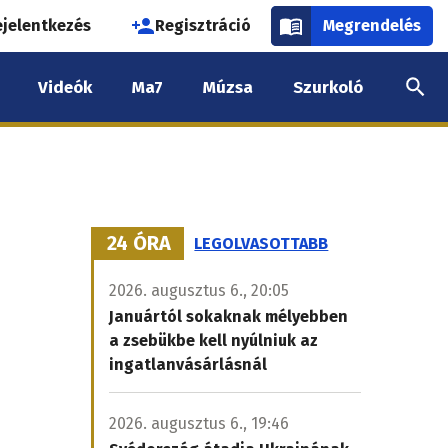
használói
ejelentkezés
Regisztráció
Megrendelés
k
Videók
Ma7
Múzsa
Szurkoló
nüje
24 ÓRA
LEGOLVASOTTABB
2026. augusztus 6., 20:05
Januártól sokaknak mélyebben
a zsebükbe kell nyúlniuk az
ingatlanvásárlásnál
2026. augusztus 6., 19:46