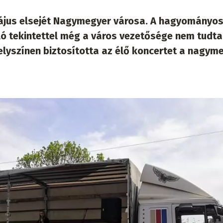
május elsejét Nagymegyer városa. A hagyományo
aló tekintettel még a város vezetősége nem tudta
yszínen biztosította az élő koncertet a nagyme