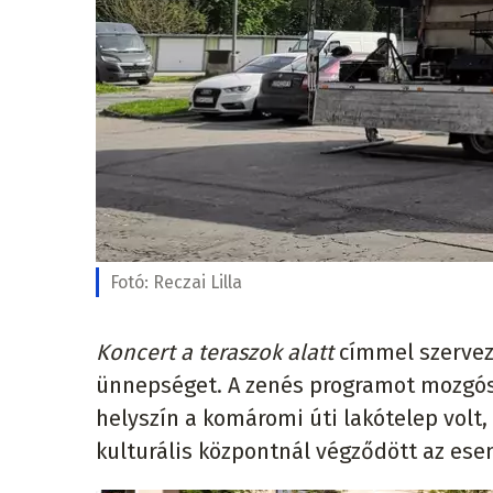
Fotó:
Reczai Lilla
Koncert a teraszok alatt
címmel szervez
ünnepséget. A zenés programot mozgósz
helyszín a komáromi úti lakótelep volt,
kulturális központnál végződött az es