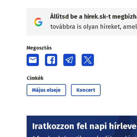
Állítsd be a hirek.sk-t megbí
továbbra is olyan híreket, ame
Megosztás
Címkék
Május elseje
Koncert
Iratkozzon fel napi hírlev