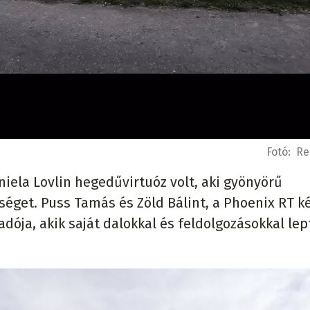
Fotó:
Re
niela Lovlin hegedűvirtuóz volt, aki gyönyörű
séget. Puss Tamás és Zöld Bálint, a Phoenix RT k
dója, akik saját dalokkal és feldolgozásokkal lep