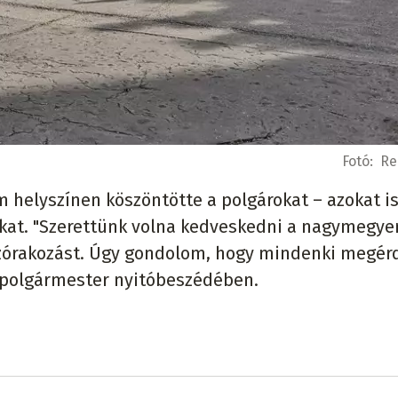
Fotó:
Re
helyszínen köszöntötte a polgárokat – azokat is
ókat. "Szerettünk volna kedveskedni a nagymegye
a szórakozást. Úgy gondolom, hogy mindenki megé
a polgármester nyitóbeszédében.