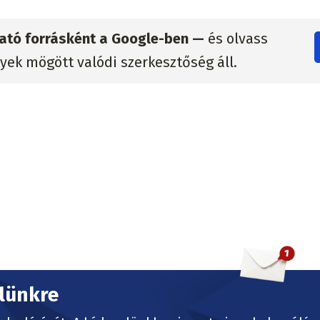
zható forrásként a Google-ben —
és olvass
lyek mögött valódi szerkesztőség áll.
elünkre