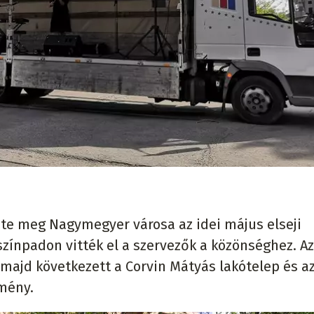
te meg Nagymegyer városa az idei május elseji
ínpadon vitték el a szervezők a közönséghez. Az
 majd következett a Corvin Mátyás lakótelep és az
emény.