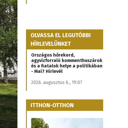
OLVASSA EL LEGUTÓBBI
HÍRLEVELÜNKET
Országos hőrekord,
agyvízforraló kommenthuszárok
és a fiatalok helye a politikában
- Mai7 Hírlevél
2026. augusztus 6., 19:07
ITTHON-OTTHON