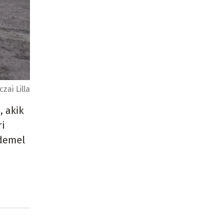
czai Lilla
, akik
ri
rdemel