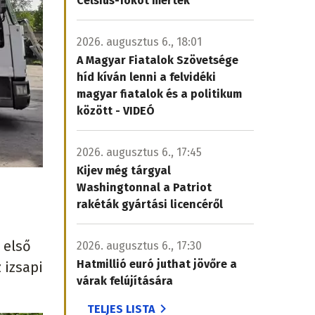
Celsius-fokot mértek
2026. augusztus 6., 18:01
A Magyar Fiatalok Szövetsége
híd kíván lenni a felvidéki
magyar fiatalok és a politikum
között - VIDEÓ
2026. augusztus 6., 17:45
Kijev még tárgyal
Washingtonnal a Patriot
rakéták gyártási licencéről
 első
2026. augusztus 6., 17:30
Hatmillió euró juthat jövőre a
 izsapi
várak felújítására
TELJES LISTA