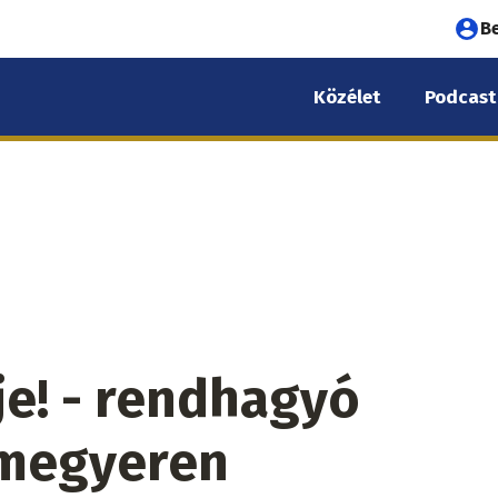
Fel
B
fió
Közélet
Podcast
me
je! - rendhagyó
megyeren