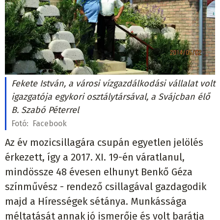
Fekete István, a városi vízgazdálkodási vállalat volt
igazgatója egykori osztálytársával, a Svájcban élő
B. Szabó Péterrel
Fotó:
Facebook
Az év mozicsillagára csupán egyetlen jelölés
érkezett, így a 2017. XI. 19-én váratlanul,
mindössze 48 évesen elhunyt Benkő Géza
színművész - rendező csillagával gazdagodik
majd a Hírességek sétánya. Munkássága
méltatását annak jó ismerője és volt barátja