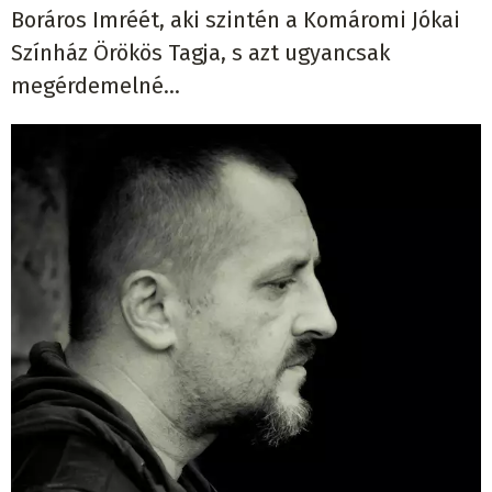
Boráros Imréét, aki szintén a Komáromi Jókai
Színház Örökös Tagja, s azt ugyancsak
megérdemelné...