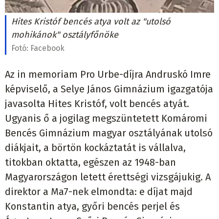
Hites Kristóf bencés atya volt az "utolsó
mohikánok" osztályfőnöke
Fotó:
Facebook
Az in memoriam Pro Urbe-díjra Andruskó Imre
képviselő, a Selye János Gimnázium igazgatója
javasolta Hites Kristóf, volt bencés atyát.
Ugyanis ő a jogilag megszüntetett Komáromi
Bencés Gimnázium magyar osztályának utolsó
diákjait, a börtön kockáztatát is vállalva,
titokban oktatta, egészen az 1948-ban
Magyarországon letett érettségi vizsgájukig. A
direktor a Ma7-nek elmondta: e díjat majd
Konstantin atya, győri bencés perjel és