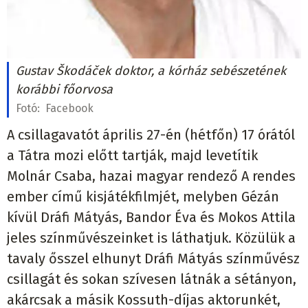
Gustav Škodáček doktor, a kórház sebészetének
korábbi főorvosa
Fotó:
Facebook
A csillagavatót április 27-én (hétfőn) 17 órától
a Tátra mozi előtt tartják, majd levetítik
Molnár Csaba, hazai magyar rendező A rendes
ember című kisjátékfilmjét, melyben Gézán
kívül Dráfi Mátyás, Bandor Éva és Mokos Attila
jeles színművészeinket is láthatjuk. Közülük a
tavaly ősszel elhunyt Dráfi Mátyás színművész
csillagát és sokan szívesen látnák a sétányon,
akárcsak a másik Kossuth-díjas aktorunkét,