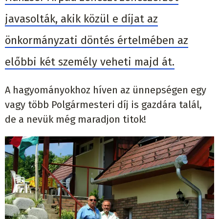
javasolták, akik közül e díjat az
önkormányzati döntés értelmében az
előbbi két személy veheti majd át.
A hagyományokhoz híven az ünnepségen egy
vagy több Polgármesteri díj is gazdára talál,
de a nevük még maradjon titok!