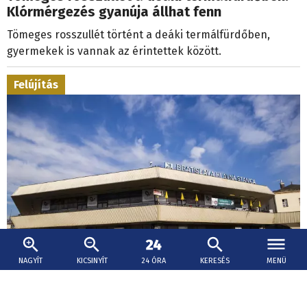
Klórmérgezés gyanúja állhat fenn
Tömeges rosszullét történt a deáki termálfürdőben,
gyermekek is vannak az érintettek között.
Felújítás
NAGYÍT
KICSINYÍT
24 ÓRA
KERESÉS
MENÜ