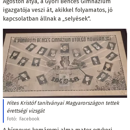
Ágoston atya, a Győri Bencés Gimnázium
igazgatója veszi át, akikkel folyamatos, jó
kapcsolatban állnak a „selyések“.
Hites Kristóf tanítványai Magyarországon tettek
érettségi vizsgát
Fotó:
Facebook
A hírneves komáromi alma mater egykori