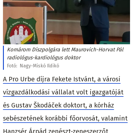
Komárom Díszpolgára lett Maurovich-Horvat Pál
radiológus-kardiológus doktor
Fotó:
Nagy-Miskó Ildikó
A Pro Urbe díjra Fekete Istvánt, a városi
vízgazdálkodási vállalat volt igazgatóját
és Gustav Škodáček doktort, a kórház
sebészetének korábbi főorvosát, valamint
Hanzsér Árpád zenészt-zeneszerzőt