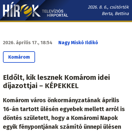
Ugrás
2026. 8. 6., csütörtök
a
Berta, Bettina
tartalomra
Hírek.sk
fő
navigáció
2026. április 17., 18:54
Nagy Miskó Ildikó
Komárom
Eldőlt, kik lesznek Komárom idei
díjazottjai – KÉPEKKEL
Komárom város önkormányzatának április
16-án tartott ülésén egyebek mellett arról is
döntés született, hogy a Komáromi Napok
egyik fénypontjának számító ünnepi ülésen