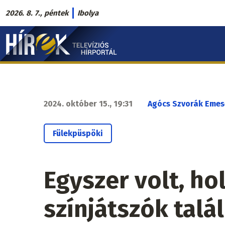
Ugrás
2026. 8. 7., péntek
Ibolya
a
Hírek.sk
tartalomra
fő
navigáció
2024. október 15., 19:31
Agócs Szvorák Emes
Fülekpüspöki
Egyszer volt, hol
színjátszók talá