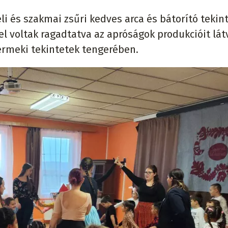
eli és szakmai zsűri kedves arca és bátorító tekin
l voltak ragadtatva az apróságok produkcióit lát
yermeki tekintetek tengerében.