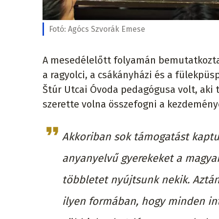
Fotó:
Agócs Szvorák Emese
A mesedélelőtt folyamán bemutatkoztak 
a ragyolci, a csákányházi és a fülekpüs
Štúr Utcai Óvoda pedagógusa volt, aki 
szerette volna összefogni a kezdemény
Akkoriban sok támogatást kaptu
anyanyelvű gyerekeket a magyar 
többletet nyújtsunk nekik. Aztán
ilyen formában, hogy minden int