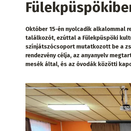
Fülekpüspökibe
Október 15-én nyolcadik alkalommal ren
találkozót, ezúttal a Fülekpüspöki ku
színjátszócsoport mutatkozott be a zsű
rendezvény célja, az anyanyelv megta
mesék által, és az óvodák közötti kapc