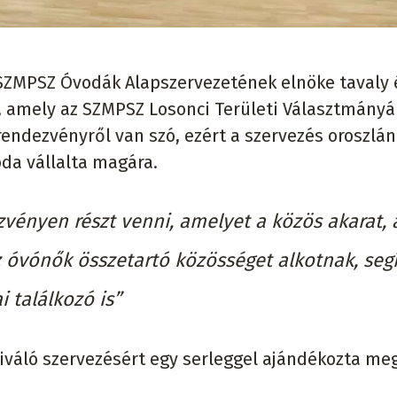
SZMPSZ Óvodák Alapszervezetének elnöke tavaly 
, amely az SZMPSZ Losonci Területi Választmány
rendezvényről van szó, ezért a szervezés oroszlán
oda vállalta magára.
zvényen részt venni, amelyet a közös akarat, 
z óvónők összetartó közösséget alkotnak, segí
 találkozó is”
kiváló szervezésért egy serleggel ajándékozta me