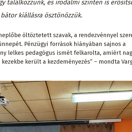
y találkozzunk, és irodalmi szinten is erősíts
bátor kiállásra ösztönözzük.
eplőbe öltöztetett szavak, a rendezvénnyel szer
ünnepét. Pénzügyi források hiányában sajnos a
hány lelkes pedagógus ismét felkarolta, amiért na
y jó kezekbe került a kezdeményezés” – mondta Var