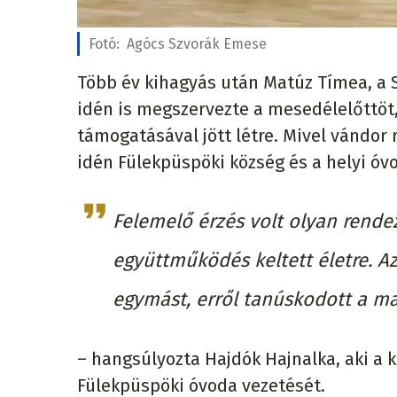
Fotó:
Agócs Szvorák Emese
Több év kihagyás után Matúz Tímea, a 
idén is megszervezte a mesedélelőttöt
támogatásával jött létre. Mivel vándor 
idén Fülekpüspöki község és a helyi óv
Felemelő érzés volt olyan rende
együttműködés keltett életre. A
egymást, erről tanúskodott a mai
– hangsúlyozta Hajdók Hajnalka, aki a 
Fülekpüspöki óvoda vezetését.