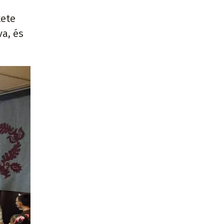
tete
va, és