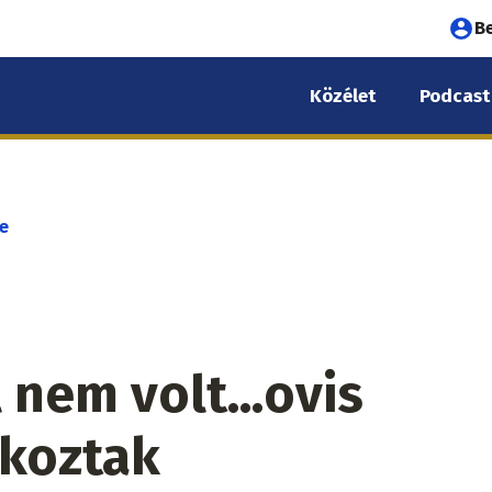
Fel
B
fió
Közélet
Podcast
me
e
 nem volt...ovis
lkoztak