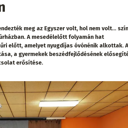
n
dezték meg az Egyszer volt, hol nem volt... szí
ltúrházban. A mesedélelőtt folyamán hat
ri előtt, amelyet nyugdíjas óvónénik alkottak. 
rtása, a gyermekek beszédfejlődésének elősegít
solat erősítése.