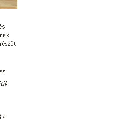
és
ának
részét
az
tik
g a