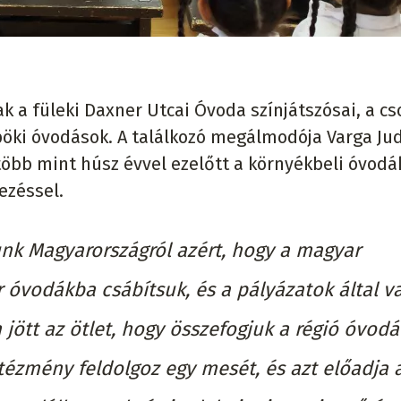
a füleki Daxner Utcai Óvoda színjátszósai, a cs
pöki óvodások. A találkozó megálmodója Varga Jud
több mint húsz évvel ezelőtt a környékbeli óvodá
ezéssel.
nk Magyarországról azért, hogy a magyar
óvodákba csábítsuk, és a pályázatok által v
 jött az ötlet, hogy összefogjuk a régió óvodá
ézmény feldolgoz egy mesét, és azt előadja 