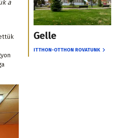
ük a
Gelle
ettük
ITTHON-OTTHON ROVATUNK
gyon
ga