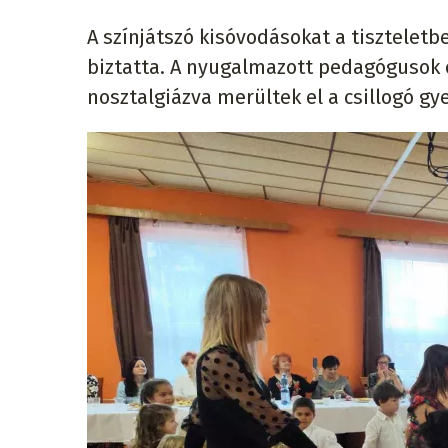
A színjátszó kisóvodásokat a tiszteletb
biztatta. A nyugalmazott pedagógusok e
nosztalgiázva merültek el a csillogó g