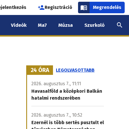
használói
ejelentkezés
Regisztráció
Megrendelés
k
Videók
Ma7
Múzsa
Szurkoló
nüje
24 ÓRA
LEGOLVASOTTABB
2026. augusztus 7., 11:11
Havasalföld a középkori Balkán
hatalmi rendszerében
2026. augusztus 7., 10:52
Ezernél is több sertés pusztult el