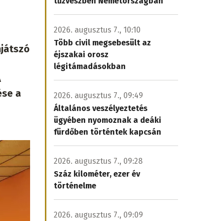
tűzvészben Németországban
2026. augusztus 7., 10:10
Több civil megsebesült az
njátszó
éjszakai orosz
légitámadásokban
A
ése a
2026. augusztus 7., 09:49
Általános veszélyeztetés
ügyében nyomoznak a deáki
fürdőben történtek kapcsán
2026. augusztus 7., 09:28
Száz kilométer, ezer év
történelme
2026. augusztus 7., 09:09