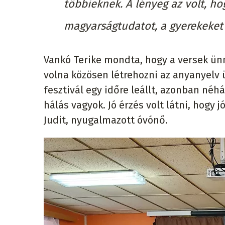
többieknek. A lényeg az volt, hog
magyarságtudatot, a gyerekeket 
Vankó Terike mondta, hogy a versek ünn
volna közösen létrehozni az anyanyelv 
fesztivál egy időre leállt, azonban né
hálás vagyok. Jó érzés volt látni, hog
Judit, nyugalmazott óvónő.