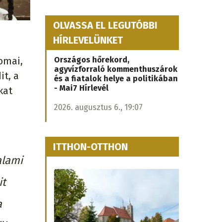
OLVASSA EL LEGUTÓBBI
HÍRLEVELÜNKET
omai,
Országos hőrekord,
agyvízforraló kommenthuszárok
it, a
és a fiatalok helye a politikában
- Mai7 Hírlevél
kat
2026. augusztus 6., 19:07
ITTHON-OTTHON
alami
it
a