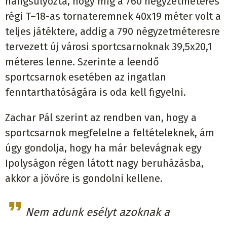
hangsúlyozta, hogy míg a 760 négyzetméteres
régi T–18-as tornateremnek 40x19 méter volt a
teljes játéktere, addig a 790 négyzetméteresre
tervezett új városi sportcsarnoknak 39,5x20,1
méteres lenne. Szerinte a leendő
sportcsarnok esetében az ingatlan
fenntarthatóságára is oda kell figyelni.
Zachar Pál szerint az rendben van, hogy a
sportcsarnok megfelelne a feltételeknek, ám
úgy gondolja, hogy ha már belevágnak egy
Ipolyságon régen látott nagy beruházásba,
akkor a jövőre is gondolni kellene.
Nem adunk esélyt azoknak a