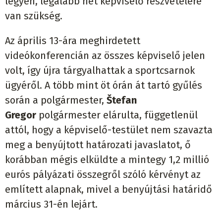
legyen, legalább hét képviselő részvételére
van szükség.
Az április 13-ára meghirdetett
videókonferencián az összes képviselő jelen
volt, így újra tárgyalhattak a sportcsarnok
ügyéről. A több mint öt órán át tartó gyűlés
során a polgármester,
Štefan
Gregor
polgármester elárulta, függetlenül
attól, hogy a képviselő-testület nem szavazta
meg a benyújtott határozati javaslatot, ő
korábban mégis elküldte a mintegy 1,2 millió
eurós pályázati összegről szóló kérvényt az
említett alapnak, mivel a benyújtási határidő
március 31-én lejárt.