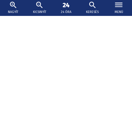
NAGYÍT
KICSINYÍT
24 ÓRA
KERESÉS
MENÜ
2026. augusztus 7., 16:58
Úszni ment a Dunába egy férfi Párkányban
csütörtökön, azóta keresik
A Felvidék Toszkánája