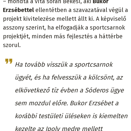
– mondta a vita során Békési, aki
Bukor
Erzsébettel
ellentétben a szavazatával végül a
projekt kivitelezése mellett állt ki. A képviselő
asszony szerint, ha elfogadják a sportcsarnok
projektjét, minden más fejlesztés a háttérbe
szorul.
Ha tovább visszük a sportcsarnok
ügyét, és ha felvesszük a kölcsönt, az
elkövetkező tíz évben a Sóderos ügye
sem mozdul előre. Bukor Erzsébet a
korábbi testületi üléseken is kiemelten
kezelte az Ipoly medre mellett