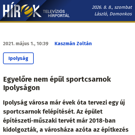
Ugrás
2026. 8. 8., szombat
a
László, Domonkos
tartalomra
Hírek.sk
fő
navigáció
2021. május 1., 10:39
Kaszmán Zoltán
Ipolyság
Egyelőre nem épül sportcsarnok
Ipolyságon
Ipolyság városa már évek óta tervezi egy új
sportcsarnok felépítését. Az épület
építészeti-műszaki tervét már 2018-ban
kidolgozták, a városháza azóta az építkezés