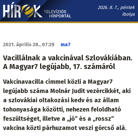
Ugrás
2026. 8. 7., péntek
a
Ibolya
tartalomra
Hírek.sk
fő
navigáció
2021. április 28., 07:29
ma7
Vacillálnak a vakcinával Szlovákiában.
A Magyar7 legújabb, 17. számáról
Vakcinavacilla címmel közli a Magyar7
legújabb száma Molnár Judit vezércikkét, aki
a szlovákiai oltakozási kedv és az állam
tohonyasága közötti, nehezen feloldható
feszültséget, illetve a „jó” és a „rossz”
vakcina közti párhuzamot veszi górcső alá.