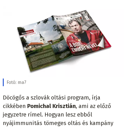
Fotó:
ma7
Döcögős a szlovák oltási program, írja
cikkében
Pomichal Krisztián
, ami az előző
jegyzetre rímel. Hogyan lesz ebből
nyájimmunitás tömeges oltás és kampány