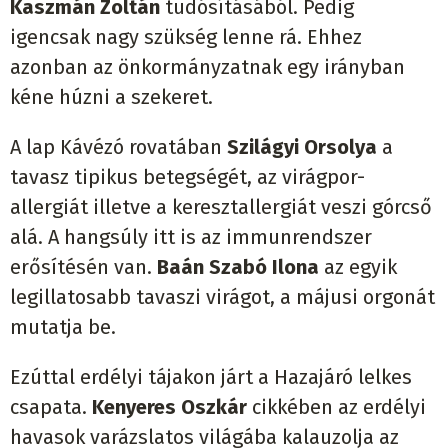
Kaszmán Zoltán
tudósításából. Pedig
igencsak nagy szükség lenne rá. Ehhez
azonban az önkormányzatnak egy irányban
kéne húzni a szekeret.
A lap Kávézó rovatában
Szilágyi Orsolya
a
tavasz tipikus betegségét, az virágpor-
allergiát illetve a keresztallergiát veszi górcső
alá. A hangsúly itt is az immunrendszer
erősítésén van.
Baán Szabó Ilona
az egyik
legillatosabb tavaszi virágot, a májusi orgonát
mutatja be.
Ezúttal erdélyi tájakon járt a Hazajáró lelkes
csapata.
Kenyeres Oszkár
cikkében az erdélyi
havasok varázslatos világába kalauzolja az