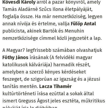
Kövesdi Károly
arról a pazar könyvről, amely
Tamás Aladárné Szűcs Ilona életpályáját,
foglalja össze. Ha már nemzetköziség, legyen
annak nívója és értelme, vallja
Fülöp Antal
publicista, akinek Bartók és Menuhin
nemzetközisége címmel közli jegyzetét a lap.
A Magyar7 legfrissebb számában olvashatjuk
Fóthy János
írásának (A felvidéki magyar
katolikusok kálváriája) harmadik részét,
amelyben a szerző kényes kérdéseket
feszeget, de szigorúan az igazság és a jézusi
tanítás mentén.
Lacza Tihamér
kultúrtörténeti írása ezúttal a sokak által
ismert Greguss Ágost jeles esztéta, műkritikus
pályáját írja le dióhéjban.