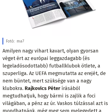
Fotó:
ma7
Amilyen nagy vihart kavart, olyan gyorsan
véget ért az európai leggazdagabb (és
legeladósodottabb) futballklubok ötlete, a
szuperliga. Az UEFA megmutatta az erejét, de
nem büntet, mert szüksége van a nagy
klubokra.
Rajkovics Péter
írásából
megtudhatjuk, hogy bármi is zajlik a foci
világában, a pénz az úr. Vaskos túlzással azt is
mondhatnánk, még meg sem melegedett a