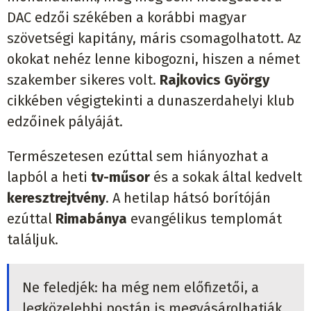
DAC edzői székében a korábbi magyar
szövetségi kapitány, máris csomagolhatott. Az
okokat nehéz lenne kibogozni, hiszen a német
szakember sikeres volt.
Rajkovics György
cikkében végigtekinti a dunaszerdahelyi klub
edzőinek pályáját.
Természetesen ezúttal sem hiányozhat a
lapból a heti
tv-műsor
és a sokak által kedvelt
keresztrejtvény
. A hetilap hátsó borítóján
ezúttal
Rimabánya
evangélikus templomát
találjuk.
Ne feledjék: ha még nem előfizetői, a
legközelebbi postán is megvásárolhatják