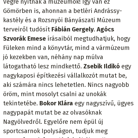
Végre nyitnak a múzeumok! Így van ez
Gömörben is, ahonnan a betléri Andrássy-
kastély és a Rozsnyói Bányászati Múzeum
terveiről tudósít
Fábián Gergely
.
Agócs
Szvorák Emese
írásaiból megtudhatjuk, hogy
Füleken mind a könyvtár, mind a vármúzeum
jó kezekben van, néhány nap múlva
látogatható lesz mindkettő.
Zsebik Ildikó
egy
nagykaposi építkezési vállalkozót mutat be,
aki számára nincs lehetetlen. Nincs nagyobb
öröm, mint mosolyt csalni az unokák
tekintetébe.
Bokor Klára
egy nagyszívű, ügyes
nagypapát mutat be az olvasóknak
Nagyölvedről. Egyelőre nem épül új
sportcsarnok Ipolyságon, tudjuk meg