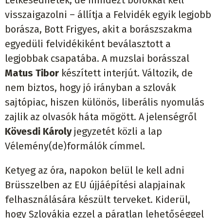
visszaigazolni – állítja a Felvidék egyik legjobb
borásza, Bott Frigyes, akit a borászszakma
egyedüli felvidékiként beválasztott a
legjobbak csapatába. A muzslai borásszal
Matus Tibor
készített interjút. Változik, de
nem biztos, hogy jó irányban a szlovák
sajtópiac, hiszen különös, liberális nyomulás
zajlik az olvasók háta mögött. A jelenségről
Kövesdi Károly
jegyzetét közli a lap
Vélemény(de)formálók címmel.
Ketyeg az óra, napokon belül le kell adni
Brüsszelben az EU újjáépítési alapjainak
felhasználására készült terveket. Kiderül,
hogy Szlovákia ezzel a páratlan lehetőséggel