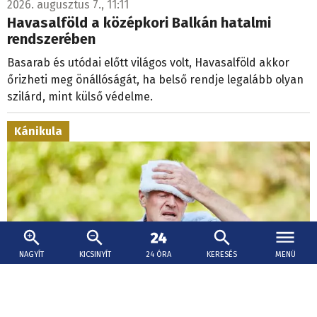
2026. augusztus 7., 11:11
Havasalföld a középkori Balkán hatalmi
rendszerében
Basarab és utódai előtt világos volt, Havasalföld akkor
őrizheti meg önállóságát, ha belső rendje legalább olyan
szilárd, mint külső védelme.
Kánikula
NAGYÍT
KICSINYÍT
24 ÓRA
KERESÉS
MENÜ