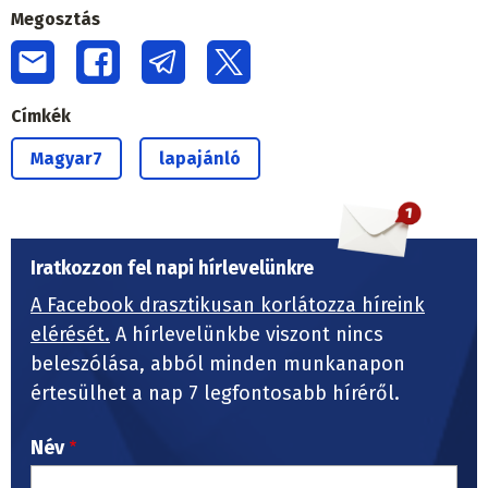
Megosztás
Címkék
Magyar7
lapajánló
Iratkozzon fel napi hírlevelünkre
A Facebook drasztikusan korlátozza híreink
elérését.
A hírlevelünkbe viszont nincs
beleszólása, abból minden munkanapon
értesülhet a nap 7 legfontosabb híréről.
Név