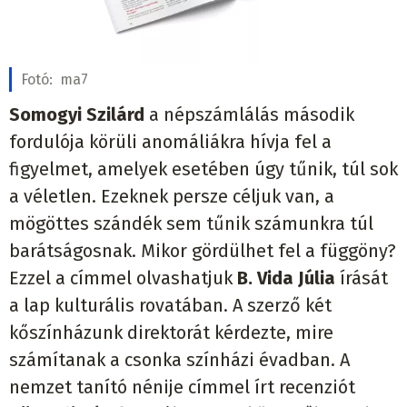
Fotó:
ma7
Somogyi Szilárd
a népszámlálás második
fordulója körüli anomáliákra hívja fel a
figyelmet, amelyek esetében úgy tűnik, túl sok
a véletlen. Ezeknek persze céljuk van, a
mögöttes szándék sem tűnik számunkra túl
barátságosnak. Mikor gördülhet fel a függöny?
Ezzel a címmel olvashatjuk
B. Vida Júlia
írását
a lap kulturális rovatában. A szerző két
kőszínházunk direktorát kérdezte, mire
számítanak a csonka színházi évadban. A
nemzet tanító nénije címmel írt recenziót