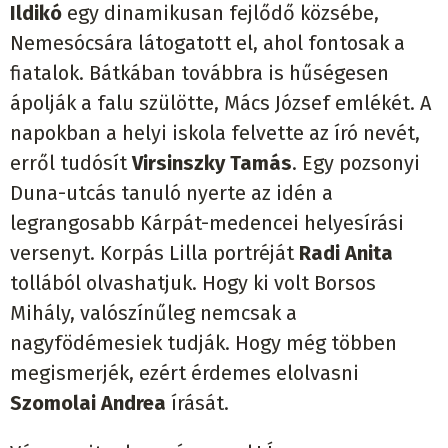
Ildikó
egy dinamikusan fejlődő közsébe,
Nemesócsára látogatott el, ahol fontosak a
fiatalok. Bátkában továbbra is hűségesen
ápolják a falu szülötte, Mács József emlékét. A
napokban a helyi iskola felvette az író nevét,
erről tudósít
Virsinszky Tamás
. Egy pozsonyi
Duna-utcás tanuló nyerte az idén a
legrangosabb Kárpát-medencei helyesírási
versenyt. Korpás Lilla portréját
Radi Anita
tollából olvashatjuk. Hogy ki volt Borsos
Mihály, valószínűleg nemcsak a
nagyfödémesiek tudják. Hogy még többen
megismerjék, ezért érdemes elolvasni
Szomolai Andrea
írását.