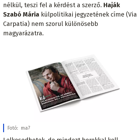
nélkül, teszi fel a kérdést a szerző.
Haják
Szabó Mária
külpolitikai jegyzetének címe (Via
Carpatia) nem szorul különösebb
magyarázatra.
Fotó:
ma7
Lelkesedhetek, de mindezt borokkal kell