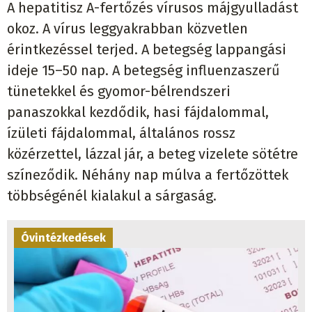
A hepatitisz A-fertőzés vírusos májgyulladást
okoz. A vírus leggyakrabban közvetlen
érintkezéssel terjed. A betegség lappangási
ideje 15–50 nap. A betegség influenzaszerű
tünetekkel és gyomor-bélrendszeri
panaszokkal kezdődik, hasi fájdalommal,
ízületi fájdalommal, általános rossz
közérzettel, lázzal jár, a beteg vizelete sötétre
színeződik. Néhány nap múlva a fertőzöttek
többségénél kialakul a sárgaság.
Óvintézkedések