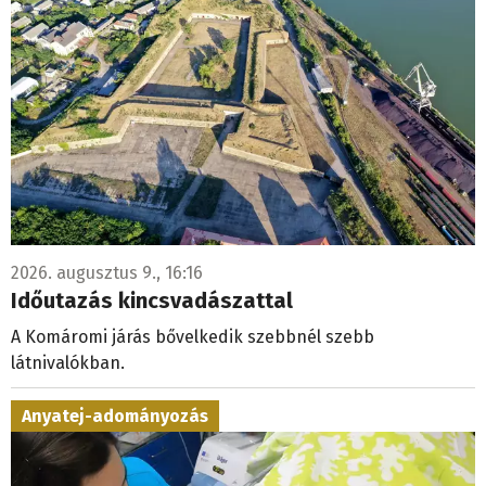
2026. augusztus 9., 16:16
Időutazás kincsvadászattal
A Komáromi járás bővelkedik szebbnél szebb
látnivalókban.
Anyatej-adományozás