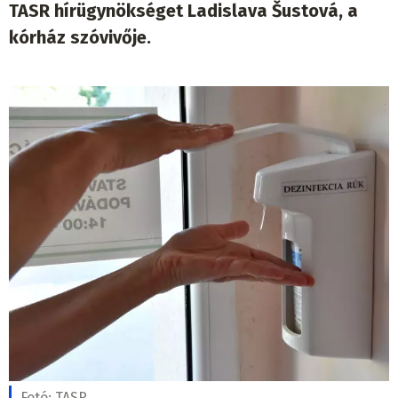
TASR hírügynökséget Ladislava Šustová, a
kórház szóvivője.
Fotó:
TASR