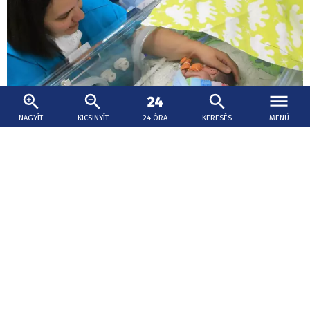
NAGYÍT
KICSINYÍT
24 ÓRA
KERESÉS
MENÜ
2026. augusztus 9., 11:32
Életmentő segítség – anyatej-
adományozókat keresnek Érsekújvárban
Az érsekújvári kórház anyatej-adományozókat keres,
akik többlet anyatejükkel a koraszülött, beteg és
különösen alacsony születési súlyú újszülöttek ellátását
segíthetik.