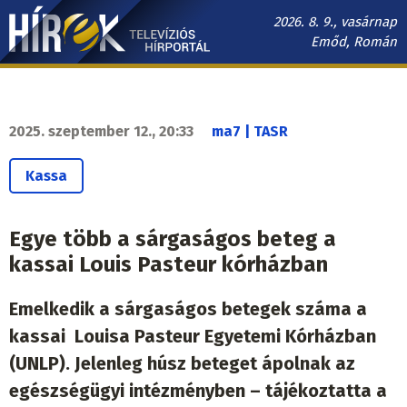
Ugrás
2026. 8. 9., vasárnap
a
Emőd, Román
tartalomra
Hírek.sk
fő
navigáció
2025. szeptember 12., 20:33
ma7 | TASR
Kassa
Egye több a sárgaságos beteg a
kassai Louis Pasteur kórházban
Emelkedik a sárgaságos betegek száma a
kassai Louisa Pasteur Egyetemi Kórházban
(UNLP). Jelenleg húsz beteget ápolnak az
egészségügyi intézményben – tájékoztatta a