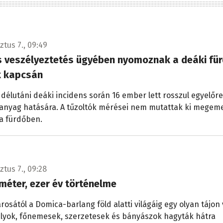
ztus 7., 09:49
s veszélyeztetés ügyében nyomoznak a deáki fü
k kapcsán
 délutáni deáki incidens során 16 ember lett rosszul egyelőre
 anyag hatására. A tűzoltók mérései nem mutattak ki megem
 a fürdőben.
ztus 7., 09:28
méter, ezer év történelme
rosától a Domica-barlang föld alatti világáig egy olyan tájon
rályok, főnemesek, szerzetesek és bányászok hagyták hátra