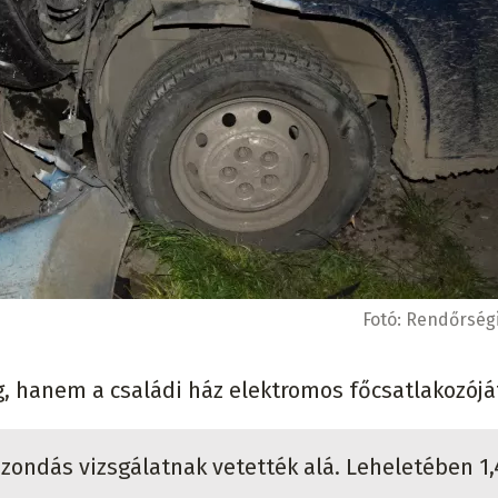
Fotó:
Rendőrségi
 hanem a családi ház elektromos főcsatlakozóját
szondás vizsgálatnak vetették alá. Leheletében 1,