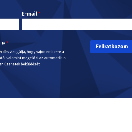
E-mail
CHA
érdés vizsgálja, hogy vajon ember-e a
ató, valamint megelőzi az automatikus
en üzenetek beküldését.