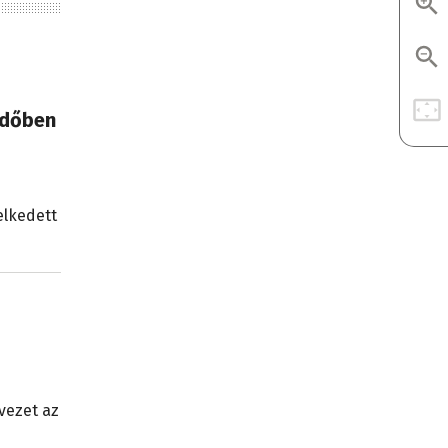
rdőben
elkedett
 vezet az