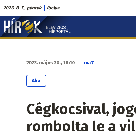
Ugrás
2026. 8. 7., péntek
Ibolya
a
Hírek.sk
tartalomra
fő
navigáció
2023. május 30., 16:10
ma7
Aha
Cégkocsival, jog
rombolta le a vi