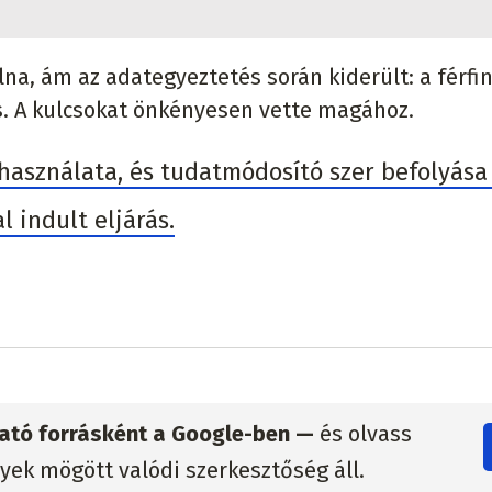
na, ám az adategyeztetés során kiderült: a férfi
s. A kulcsokat önkényesen vette magához.
 használata, és tudatmódosító szer befolyása
 indult eljárás.
zható forrásként a Google-ben —
és olvass
lyek mögött valódi szerkesztőség áll.