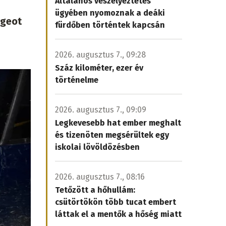
Általános veszélyeztetés
ügyében nyomoznak a deáki
ugeot
fürdőben történtek kapcsán
2026. augusztus 7., 09:28
Száz kilométer, ezer év
történelme
2026. augusztus 7., 09:09
Legkevesebb hat ember meghalt
és tizenöten megsérültek egy
iskolai lövöldözésben
2026. augusztus 7., 08:16
Tetőzött a hőhullám:
csütörtökön több tucat embert
láttak el a mentők a hőség miatt