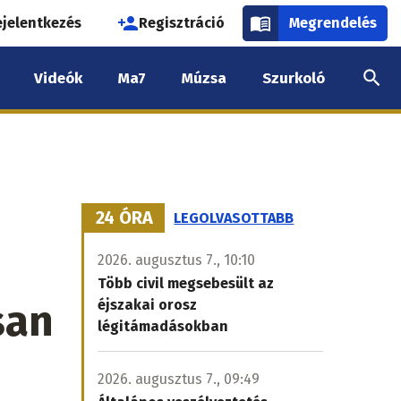
használói
ejelentkezés
Regisztráció
Megrendelés
k
Videók
Ma7
Múzsa
Szurkoló
nüje
24 ÓRA
LEGOLVASOTTABB
2026. augusztus 7., 10:10
Több civil megsebesült az
san
éjszakai orosz
légitámadásokban
2026. augusztus 7., 09:49