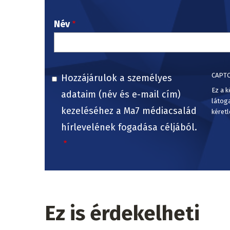
Név
CAPT
Hozzájárulok a személyes
Ez a k
adataim (név és e-mail cím)
látog
kezeléséhez a Ma7 médiacsalád
kéretl
hírlevelének fogadása céljából.
Ez is érdekelheti