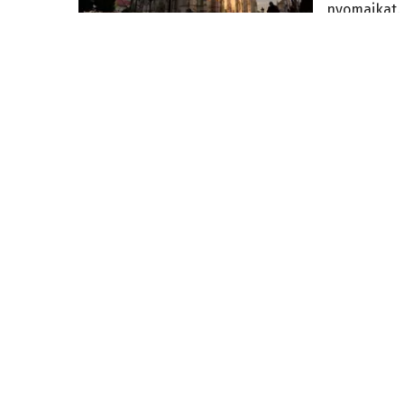
nyomaikat.
Klórmérgezés?
2026. augusz
Tömeges 
gyanúja á
Tömeges ros
érintettek 
Felújítás
2026. augus
Uniós for
felújítás
A vasút így