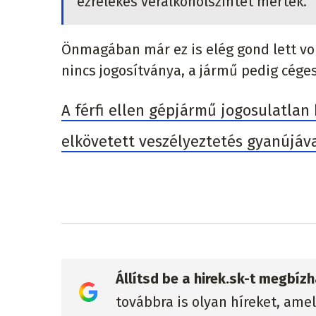
ezrelékes véralkoholszintet mértek.
Önmagában már ez is elég gond lett vol
nincs jogosítványa, a jármű pedig cége
A férfi ellen gépjármű jogosulatlan
elkövetett veszélyeztetés gyanújával
Állítsd be a hirek.sk-t megbí
továbbra is olyan híreket, ame