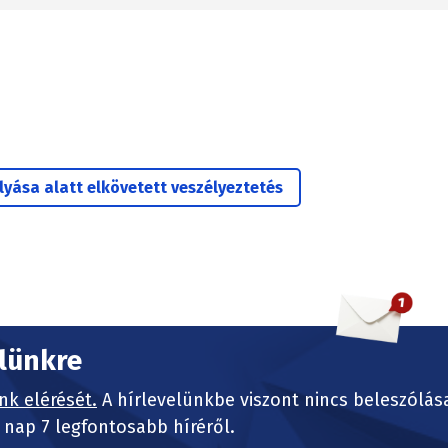
yása alatt elkövetett veszélyeztetés
elünkre
nk elérését.
A hírlevelünkbe viszont nincs beleszólás
nap 7 legfontosabb híréről.