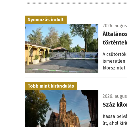
Nyomozás indult
2026. augus
Általáno
történte
A csütörtök
ismeretlen
klórszintet
Több mint kirándulás
2026. augus
Száz kilo
Kassa belvá
út, ahol ki