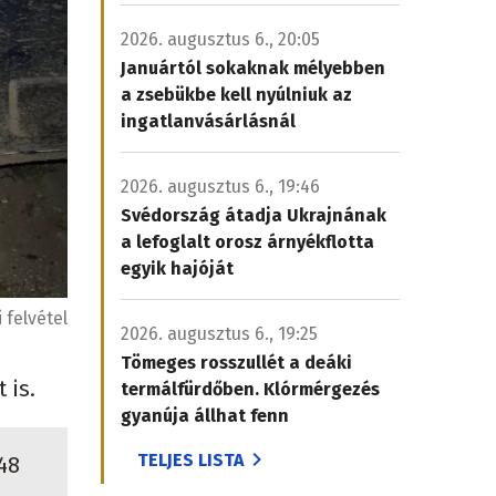
2026. augusztus 6., 20:05
Januártól sokaknak mélyebben
a zsebükbe kell nyúlniuk az
ingatlanvásárlásnál
2026. augusztus 6., 19:46
Svédország átadja Ukrajnának
a lefoglalt orosz árnyékflotta
egyik hajóját
 felvétel
2026. augusztus 6., 19:25
Tömeges rosszullét a deáki
 is.
termálfürdőben. Klórmérgezés
gyanúja állhat fenn
TELJES LISTA
48