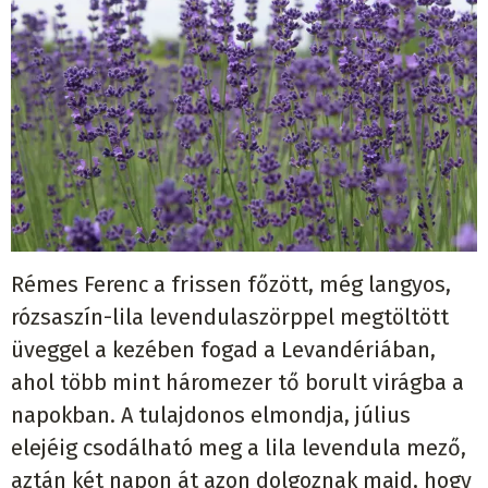
Rémes Ferenc a frissen főzött, még langyos,
rózsaszín-lila levendulaszörppel megtöltött
üveggel a kezében fogad a Levandériában,
ahol több mint háromezer tő borult virágba a
napokban. A tulajdonos elmondja, július
elejéig csodálható meg a lila levendula mező,
aztán két napon át azon dolgoznak majd, hogy