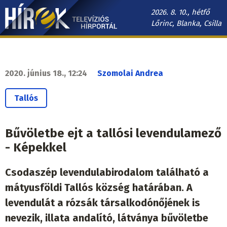
Ugrás
2026. 8. 10., hétfő
a
Lőrinc, Blanka, Csilla
tartalomra
Hírek.sk
fő
navigáció
2020. június 18., 12:24
Szomolai Andrea
Tallós
Bűvöletbe ejt a tallósi levendulamező
- Képekkel
Csodaszép levendulabirodalom található a
mátyusföldi Tallós község határában. A
levendulát a rózsák társalkodónőjének is
nevezik, illata andalító, látványa bűvöletbe