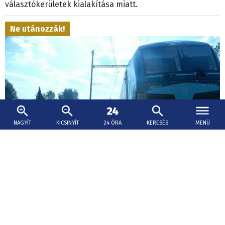
választókerületek kialakítása miatt.
Ne utánozzák!
NAGYÍT
KICSINYÍT
24 ÓRA
KERESÉS
MENÜ
2026. augusztus 10., 12:27
A vasúti hídon gázolt a vonat