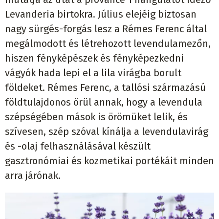
Levanderia birtokra. Július elejéig biztosan
nagy sürgés-forgás lesz a Rémes Ferenc által
megálmodott és létrehozott levendulamezőn,
hiszen fényképészek és fényképezkedni
vágyók hada lepi el a lila virágba borult
földeket. Rémes Ferenc, a tallósi származású
földtulajdonos örül annak, hogy a levendula
szépségében mások is örömüket lelik, és
szívesen, szép szóval kínálja a levendulavirág
és -olaj felhasználásával készült
gasztronómiai és kozmetikai portékáit minden
arra járónak.