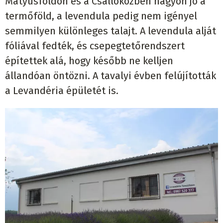
Mátyusföldön és a Csallóközben nagyon jó a
termőföld, a levendula pedig nem igényel
semmilyen különleges talajt. A levendula alját
fóliával fedték, és csepegtetőrendszert
építettek alá, hogy később ne kelljen
állandóan öntözni. A tavalyi évben felújították
a Levandéria épületét is.