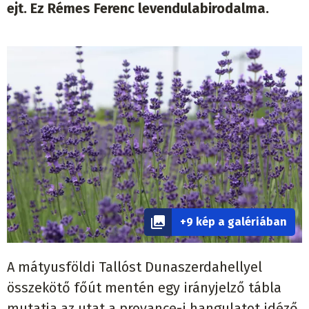
ejt. Ez Rémes Ferenc levendulabirodalma.
+9 kép a galériában
A mátyusföldi Tallóst Dunaszerdahellyel
összekötő főút mentén egy irányjelző tábla
mutatja az utat a provance-i hangulatot idéző