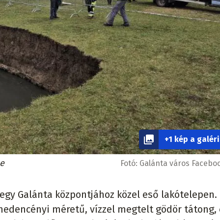
+1 kép a galér
be
Fotó:
Galánta város Faceboo
egy Galánta központjához közel eső lakótelepen.
medencényi méretű, vízzel megtelt gödör tátong,