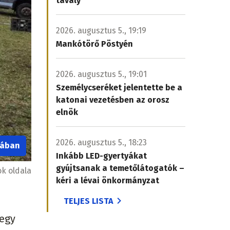
tavaly
2026. augusztus 5., 19:19
Mankótörő Pöstyén
2026. augusztus 5., 19:01
Személycseréket jelentette be a
katonai vezetésben az orosz
elnök
2026. augusztus 5., 18:23
iában
Inkább LED-gyertyákat
gyújtsanak a temetőlátogatók –
k oldala
kéri a lévai önkormányzat
TELJES LISTA
 egy