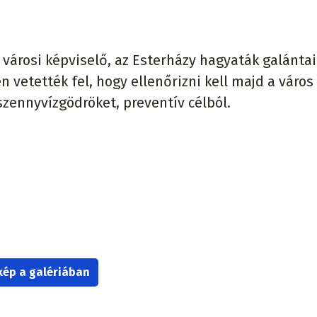
, városi képviselő, az Esterházy hagyaták galántai
n vetették fel, hogy ellenőrizni kell majd a város
szennyvízgödröket, preventív célból.
kép a galériában