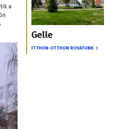
tik a
lón
s
Gelle
ITTHON-OTTHON ROVATUNK