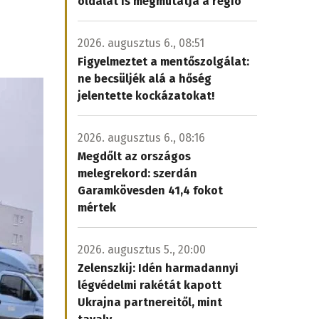
oldalát is megmutatja a régió
2026. augusztus 6., 08:51
Figyelmeztet a mentőszolgálat:
ne becsüljék alá a hőség
jelentette kockázatokat!
2026. augusztus 6., 08:16
Megdőlt az országos
melegrekord: szerdán
Garamkövesden 41,4 fokot
mértek
2026. augusztus 5., 20:00
Zelenszkij: Idén harmadannyi
légvédelmi rakétát kapott
Ukrajna partnereitől, mint