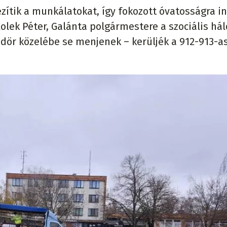
tik a munkálatokat, így fokozott óvatosságra in
Kolek Péter, Galánta polgármestere a szociális há
dör közelébe se menjenek – kerüljék a 912-913-a