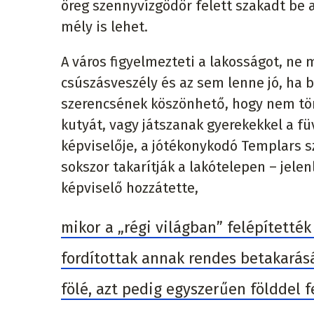
öreg szennyvízgödör felett szakadt be a
mély is lehet.
A város figyelmezteti a lakosságot, ne 
csúszásveszély és az sem lenne jó, ha b
szerencsének köszönhető, hogy nem tör
kutyát, vagy játszanak gyerekekkel a f
képviselője, a jótékonykodó Templars sz
sokszor takarítják a lakótelepen – jelen
képviselő hozzátette,
mikor a „régi világban” felépítetté
fordítottak annak rendes betakarás
fölé, azt pedig egyszerűen földdel 