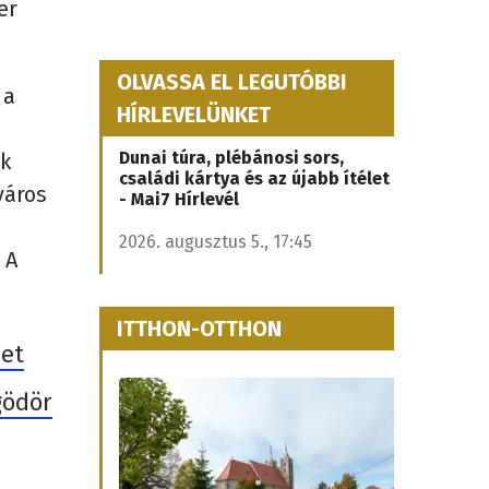
er
OLVASSA EL LEGUTÓBBI
 a
HÍRLEVELÜNKET
Dunai túra, plébánosi sors,
ak
családi kártya és az újabb ítélet
város
- Mai7 Hírlevél
n
2026. augusztus 5., 17:45
 A
ITTHON-OTTHON
met
gödör