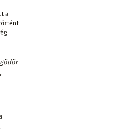
tt a
történt
régi
zgödör
g
a