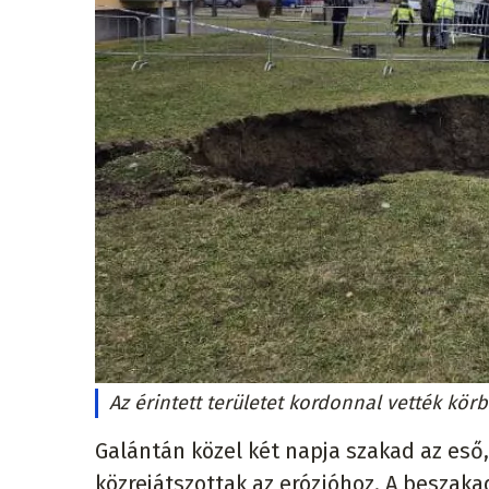
Az érintett területet kordonnal vették kör
Galántán közel két napja szakad az eső,
közrejátszottak az erózióhoz. A beszaka