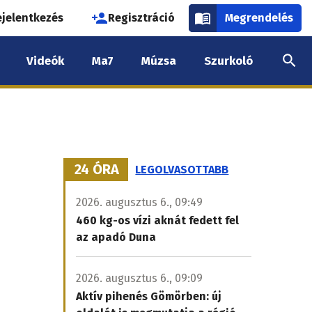
használói
ejelentkezés
Regisztráció
Megrendelés
k
Videók
Ma7
Múzsa
Szurkoló
nüje
24 ÓRA
LEGOLVASOTTABB
2026. augusztus 6., 09:49
460 kg-os vízi aknát fedett fel
az apadó Duna
2026. augusztus 6., 09:09
Aktív pihenés Gömörben: új