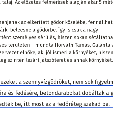
 talaj. Az előzetes felmérések alapján akár 5 mét
menjenek az elkerített gödör közelébe, fennállhat
árki beleesne a gödörbe. Így is csak a nagy
tént személyes sérülés, hiszen sokan sétáltatn
üves területen – mondta Horváth Tamás, Galánta 
ervezet elnöke, aki jól ismeri a környéket, hisze
leg szintén lezárt játszóteret és annak környékét.
k ezeket a szennyvízgödröket, nem sok figyel
ára és fedésére, betondarabokat dobáltak a 
fedték be, itt most ez a fedőréteg szakad be.