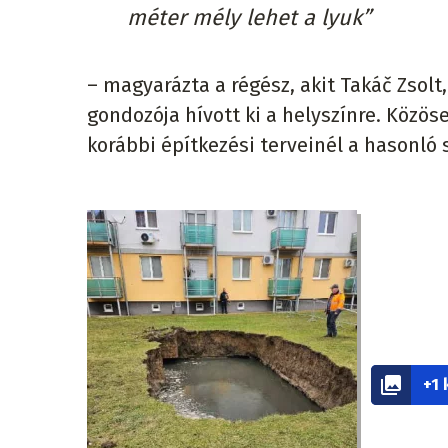
méter mély lehet a lyuk”
– magyarázta a régész, akit Takáč Zsolt
gondozója hívott ki a helyszínre. Közöse
korábbi építkezési terveinél a hasonló 
+1 