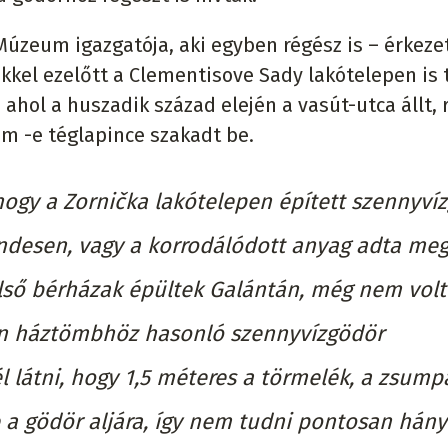
Múzeum igazgatója, aki egyben régész is – érkeze
kkel ezelőtt a Clementisove Sady lakótelepen is 
ahol a huszadik század elején a vasút-utca állt, 
em -e téglapince szakadt be.
 hogy a Zornička lakótelepen épített szennyví
endesen, vagy a korrodálódott anyag adta me
első bérházak épültek Galántán, még nem volt
en háztömbhöz hasonló szennyvízgödör
l látni, hogy 1,5 méteres a törmelék, a zsump
e a gödör aljára, így nem tudni pontosan hány