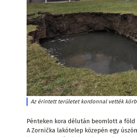
Az érintett területet kordonnal vették kör
Pénteken kora délután beomlott a föld 
A Zornička lakótelep közepén egy úszó