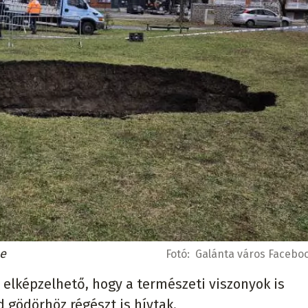
be
Fotó:
Galánta város Faceboo
 elképzelhető, hogy a természeti viszonyok is
d gödörhöz régészt is hívtak.