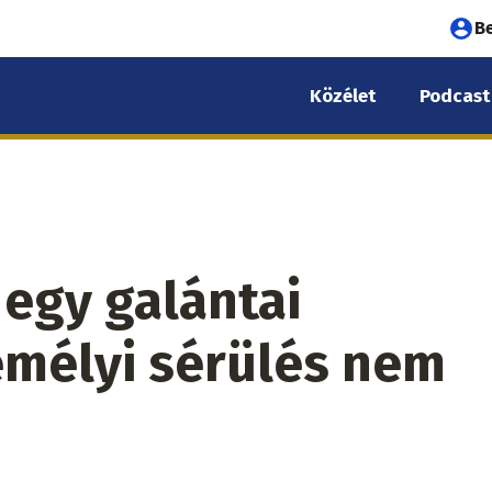
Fel
B
fió
Közélet
Podcast
me
 egy galántai
emélyi sérülés nem