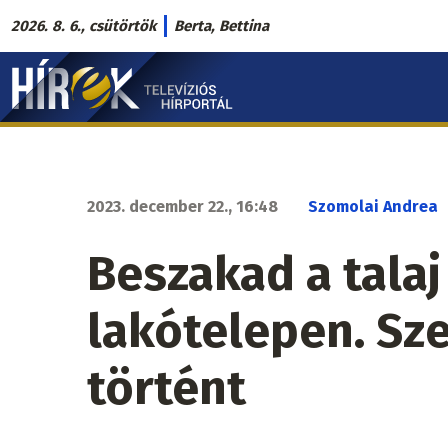
Ugrás
2026. 8. 6., csütörtök
Berta, Bettina
a
Hírek.sk
tartalomra
fő
navigáció
2023. december 22., 16:48
Szomolai Andrea
Beszakad a talaj
lakótelepen. Sz
történt