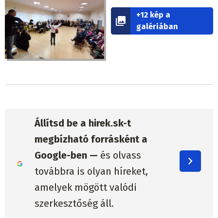
+12 kép a
galériában
Állítsd be a hirek.sk-t
megbízható forrásként a
Google-ben —
és olvass
továbbra is olyan híreket,
amelyek mögött valódi
szerkesztőség áll.