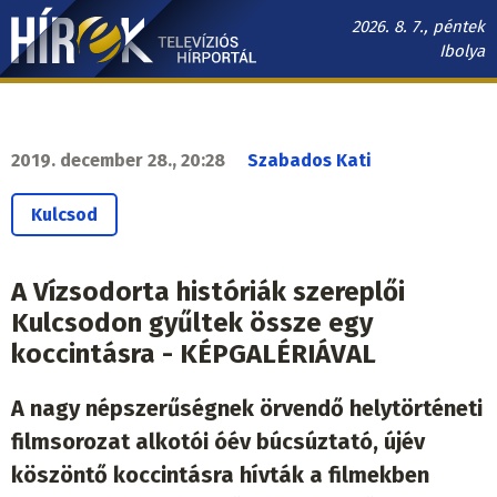
Ugrás
2026. 8. 7., péntek
a
Ibolya
tartalomra
Hírek.sk
fő
navigáció
2019. december 28., 20:28
Szabados Kati
Kulcsod
A Vízsodorta históriák szereplői
Kulcsodon gyűltek össze egy
koccintásra - KÉPGALÉRIÁVAL
A nagy népszerűségnek örvendő helytörténeti
filmsorozat alkotói óév búcsúztató, újév
köszöntő koccintásra hívták a filmekben