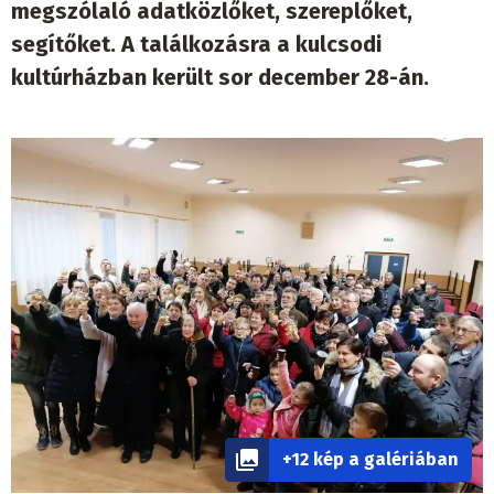
megszólaló adatközlőket, szereplőket,
segítőket. A találkozásra a kulcsodi
kultúrházban került sor december 28-án.
+12 kép a galériában