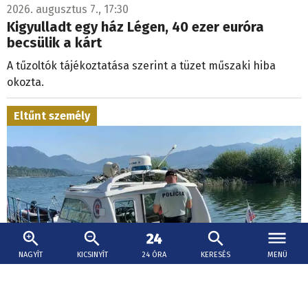
2026. augusztus 7., 17:30
Kigyulladt egy ház Légen, 40 ezer euróra
becsülik a kárt
A tűzoltók tájékoztatása szerint a tüzet műszaki hiba
okozta.
Eltűnt személy
NAGYÍT
KICSINYÍT
24 ÓRA
KERESÉS
MENÜ