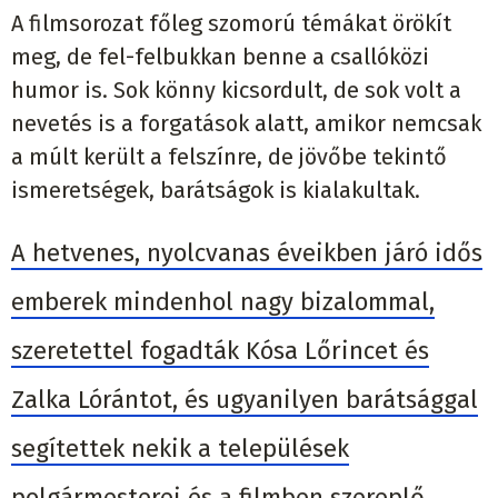
A filmsorozat főleg szomorú témákat örökít
meg, de fel-felbukkan benne a csallóközi
humor is. Sok könny kicsordult, de sok volt a
nevetés is a forgatások alatt, amikor nemcsak
a múlt került a felszínre, de jövőbe tekintő
ismeretségek, barátságok is kialakultak.
A hetvenes, nyolcvanas éveikben járó idős
emberek mindenhol nagy bizalommal,
szeretettel fogadták Kósa Lőrincet és
Zalka Lórántot, és ugyanilyen barátsággal
segítettek nekik a települések
polgármesterei és a filmben szereplő