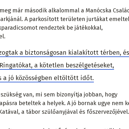
 meg már második alkalommal a Manócska Csalá
rkjánál. A parkosított területen jurtákat emeltek
ekparadicsomot rendeztek be játékokkal,
el.
ogtak a biztonságosan kialakított térben, é
Ringatókat, a kötetlen beszélgetéseket,
 a jó közösségben eltöltött időt.
ra szükség van, mi sem bizonyítja jobban, hogy
apásra beteltek a helyek. A jó bornak ugye nem k
tával, a tábor szülőanyjával és főszervezőjével