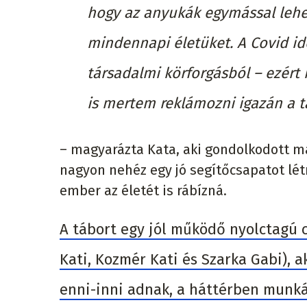
hogy az anyukák egymással lehes
mindennapi életüket. A Covid id
társadalmi körforgásból – ezért i
is mertem reklámozni igazán a t
– magyarázta Kata, aki gondolkodott 
nagyon nehéz egy jó segítőcsapatot létr
ember az életét is rábízná.
A tábort egy jól működő nyolctagú 
Kati, Kozmér Kati és Szarka Gabi),
enni-inni adnak, a háttérben munká