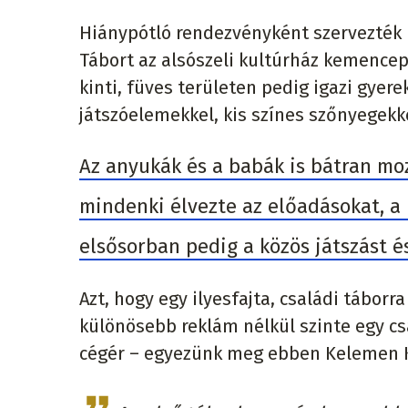
Hiánypótló rendezvényként szervezték
Tábort az alsószeli kultúrház kemencepa
kinti, füves területen pedig igazi gyer
játszóelemekkel, kis színes szőnyegekk
Az anyukák és a babák is bátran moz
mindenki élvezte az előadásokat, a 
elsősorban pedig a közös játszást és
Azt, hogy egy ilyesfajta, családi tábor
különösebb reklám nélkül szinte egy cs
cégér – egyezünk meg ebben Kelemen Ka