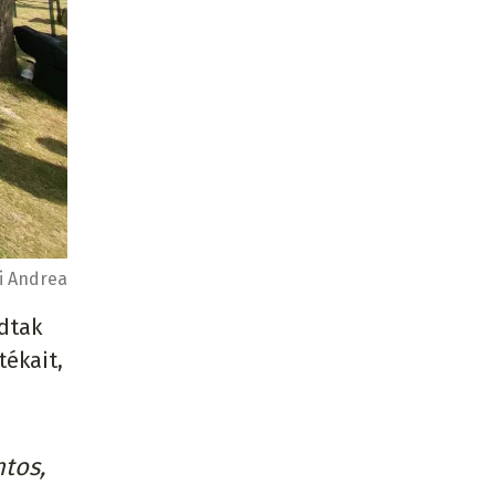
i Andrea
dtak
tékait,
ntos,