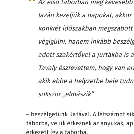
Az első táborban még kevesebb 
lazán kezeljük a napokat, akkor 
konkrét időszakban megszabott 
végigülni, hanem inkább beszélg
adott szakértővel a jurtákba is 
Tavaly észrevettem, hogy van er
akik ebbe a helyzetbe bele tudn
sokszor „elmászik”
– beszélgetünk Katával. A létszámot sik
táborba, velük érkeznek az anyukák, a
érkezett így a táborba.