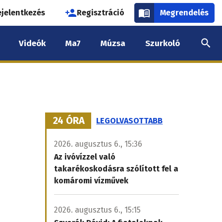
használói
ejelentkezés
Regisztráció
Megrendelés
k
Videók
Ma7
Múzsa
Szurkoló
nüje
24 ÓRA
LEGOLVASOTTABB
2026. augusztus 6., 15:36
Az ivóvízzel való
takarékoskodásra szólított fel a
komáromi vízművek
2026. augusztus 6., 15:15