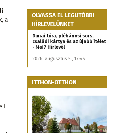
di
OLVASSA EL LEGUTÓBBI
, a
HÍRLEVELÜNKET
Dunai túra, plébánosi sors,
családi kártya és az újabb ítélet
- Mai7 Hírlevél
s
2026. augusztus 5., 17:45
ITTHON-OTTHON
ell
.