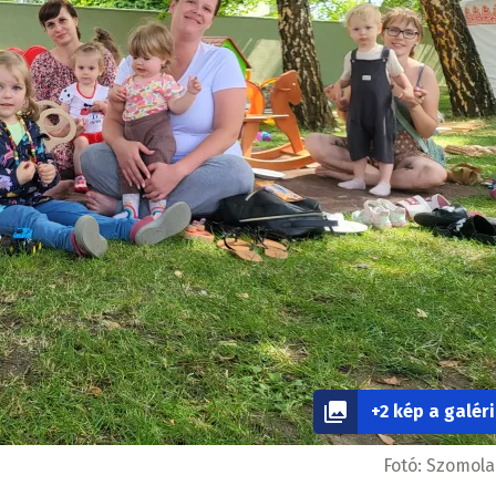
+2 kép a galér
Fotó:
Szomola