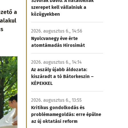
Szvorák Dávid: A fiataloknak
szerepet kell vállalniuk a
ezető a
közügyekben
alakul
ás
2026. augusztus 6., 14:56
Nyolcvanegy éve érte
atomtámadás Hirosimát
2026. augusztus 6., 14:14
Az aszály újabb áldozata:
kiszáradt a tó Bátorkeszin –
KÉPEKKEL
2026. augusztus 6., 13:55
Kritikus gondolkodás és
problémamegoldás: erre épülne
az új oktatási reform