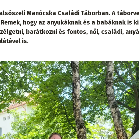
alsószeli Manócska Családi Táborban. A táborv
 Remek, hogy az anyukáknak és a babáknak is ki
élgetni, barátkozni és fontos, női, családi, any
étével is.