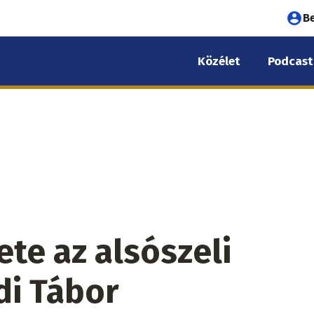
Fel
B
fió
Közélet
Podcast
me
te az alsószeli
di Tábor