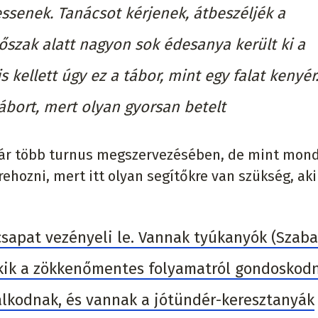
senek. Tanácsot kérjenek, átbeszéljék a
őszak alatt nagyon sok édesanya került ki a
s kellett úgy ez a tábor, mint egy falat kenyé
ábort, mert olyan gyorsan betelt
már több turnus megszervezésében, de mint mond
ehozni, mert itt olyan segítőkre van szükség, aki
csapat vezényeli le. Vannak tyúkanyók (Szab
 akik a zökkenőmentes folyamatról gondoskod
lkodnak, és vannak a jótündér-keresztanyák