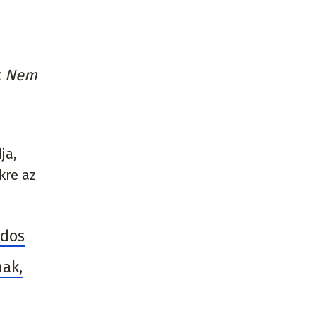
r. Nem
ja,
kre az
ados
nak,