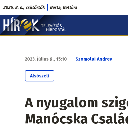
Ugrás
2026. 8. 6., csütörtök
Berta, Bettina
a
Hírek.sk
tartalomra
fő
navigáció
2023. július 9., 15:10
Szomolai Andrea
Alsószeli
A nyugalom szige
Manócska Csalá