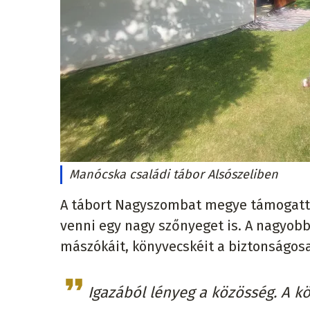
Manócska családi tábor Alsószeliben
A tábort Nagyszombat megye támogatta
venni egy nagy szőnyeget is. A nagyobb,
mászókáit, könyvecskéit a biztonságosa
Igazából lényeg a közösség. A k