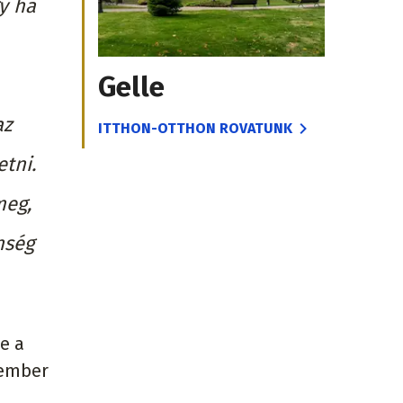
y ha
Gelle
az
ITTHON-OTTHON ROVATUNK
etni.
meg,
nség
e a
 ember