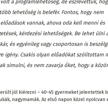
volt a programlehetőség, de észrevettük, hog
több lehetőség is belefér. Fontos, hogy nem
előadások vannak, ahova oda kell menni és
etések, kérdezési lehetőségek. Be lehet ülni 
akár, és egyénileg vagy csoportosan is beszélg
re igény. Csakis olyan előadókat szólítottam 
ak simulni, és nem zavarja őket, hogy a közö
erült jól kiérezni – 40-45 gyermeket jelentettek b
pukák, nagymamák. Az első napon közel nyolcvan