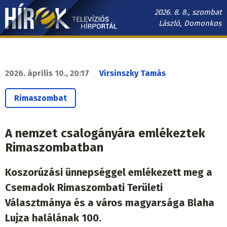
Ugrás
2026. 8. 8., szombat
a
László, Domonkos
tartalomra
Hírek.sk
fő
navigáció
2026. április 10., 20:17
Virsinszky Tamás
Rimaszombat
A nemzet csalogányára emlékeztek
Rimaszombatban
Koszorúzási ünnepséggel emlékezett meg a
Csemadok Rimaszombati Területi
Választmánya és a város magyarsága Blaha
Lujza halálának 100.