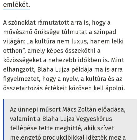
emlékét.
A szónoklat rámutatott arra is, hogy a
művésznő öröksége túlmutat a színpad
világán: „a kultúra nem luxus, hanem lelki
otthon”, amely képes összekötni a
közösségeket a nehezebb időkben is. Mint
elhangzott, Blaha Lujza példája ma is arra
figyelmeztet, hogy a nyelv, a kultúra és az
összetartozás értékeit közösen kell ápolni.
Az ünnepi műsort Mács Zoltán előadása,
valamint a Blaha Lujza Vegyeskórus
fellépése tette meghitté, akik szívet
melengető produkcióikkal idézték meg a