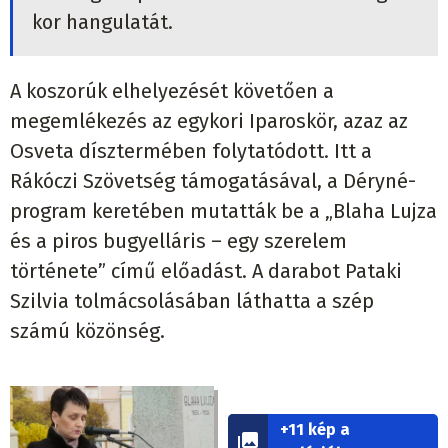
kor hangulatát.
A koszorúk elhelyezését követően a
megemlékezés az egykori Iparoskör, azaz az
Osveta dísztermében folytatódott. Itt a
Rákóczi Szövetség támogatásával, a Déryné-
program keretében mutatták be a „Blaha Lujza
és a piros bugyelláris – egy szerelem
története” című előadást. A darabot Pataki
Szilvia tolmácsolásában láthatta a szép
számú közönség.
+11 kép a