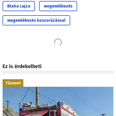
Blaha Lujza
megemlékezés
megemlékezés koszorúzással
Ez is érdekelheti
Tűzeset