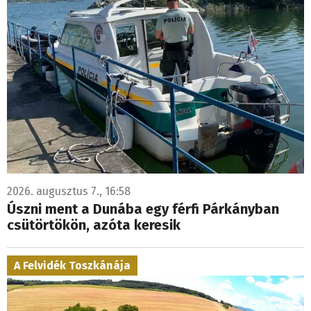
2026. augusztus 7., 16:58
Úszni ment a Dunába egy férfi Párkányban
csütörtökön, azóta keresik
A Felvidék Toszkánája