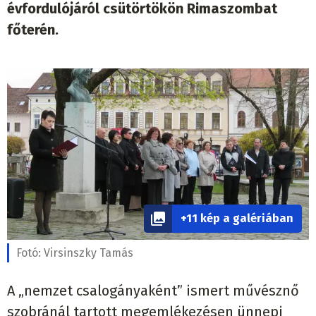
évfordulójáról csütörtökön Rimaszombat
főterén.
+11 kép a galériában
Fotó:
Virsinszky Tamás
A „nemzet csalogányaként” ismert művésznő
szobránál tartott megemlékezésen ünnepi