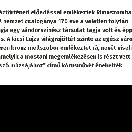
áztörténeti előadással emlékeztek Rimaszomba
 A nemzet csalogánya 170 éve a véletlen folytán
ja egy vándorszínész társulat tagja volt és épp
s. A kicsi Lujza világrajöttét szinte az egész vár
ren bronz mellszobor emlékeztet rá, nevét viseli
 amelyik a mostani megemlékezésen is részt vett.
kszó múzsájához” című kórusművét énekelték.