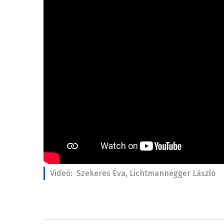
Videó:
Szekeres Éva, Lichtmannegger László