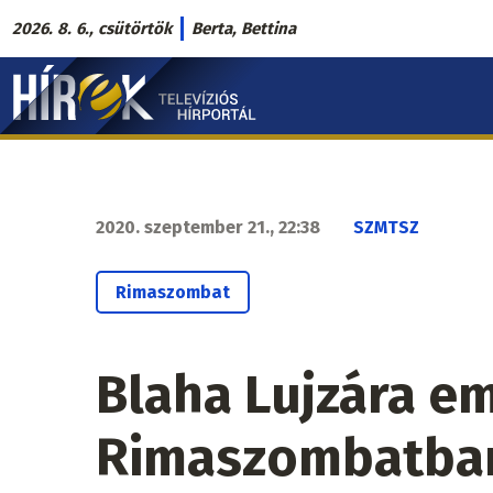
Ugrás
2026. 8. 6., csütörtök
Berta, Bettina
a
Hírek.sk
tartalomra
fő
navigáció
2020. szeptember 21., 22:38
SZMTSZ
Rimaszombat
Blaha Lujzára e
Rimaszombatba