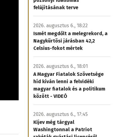
pozsonyi főállomás
felújításának terve
2026. augusztus 6., 18:22
Ismét megdőlt a melegrekord, a
Nagykürtösi járásban 42,2
Celsius-fokot mértek
2026. augusztus 6., 18:01
A Magyar Fiatalok Szövetsége
híd kíván lenni a felvidéki
magyar fiatalok és a politikum
között - VIDEÓ
2026. augusztus 6., 17:45
Kijev még tárgyal
Washingtonnal a Patriot
rakéták gyártási licencéről