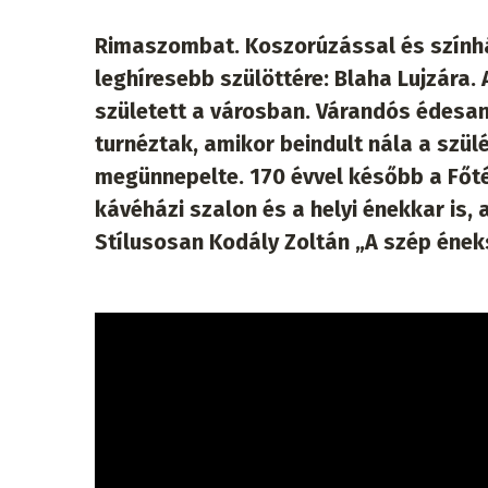
Rimaszombat. Koszorúzással és szính
leghíresebb szülöttére: Blaha Lujzára.
született a városban. Várandós édesany
turnéztak, amikor beindult nála a szülé
megünnepelte. 170 évvel később a Főté
kávéházi szalon és a helyi énekkar is,
Stílusosan Kodály Zoltán „A szép éne