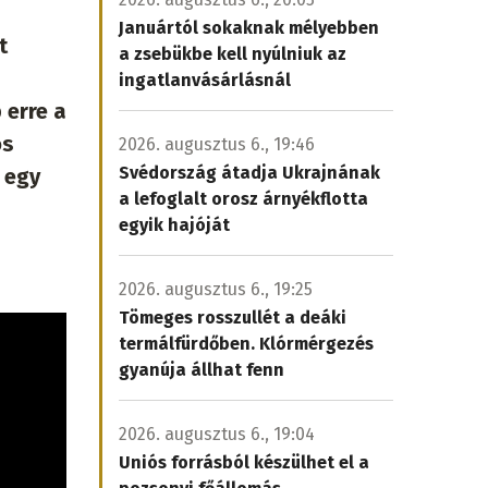
Januártól sokaknak mélyebben
t
a zsebükbe kell nyúlniuk az
ingatlanvásárlásnál
 erre a
os
2026. augusztus 6., 19:46
Svédország átadja Ukrajnának
 egy
a lefoglalt orosz árnyékflotta
egyik hajóját
2026. augusztus 6., 19:25
Tömeges rosszullét a deáki
termálfürdőben. Klórmérgezés
gyanúja állhat fenn
2026. augusztus 6., 19:04
Uniós forrásból készülhet el a