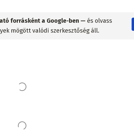
zható forrásként a Google-ben —
és olvass
lyek mögött valódi szerkesztőség áll.