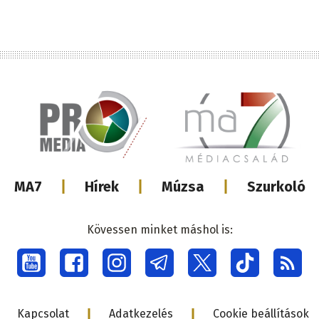
Lábléc
MA7
Hírek
Múzsa
Szurkoló
médiacsalá
Kövessen minket máshol is:
Social
menu
Lábléc
Kapcsolat
Adatkezelés
Cookie beállítások