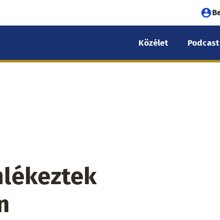
Fel
B
fió
Közélet
Podcast
me
mlékeztek
n