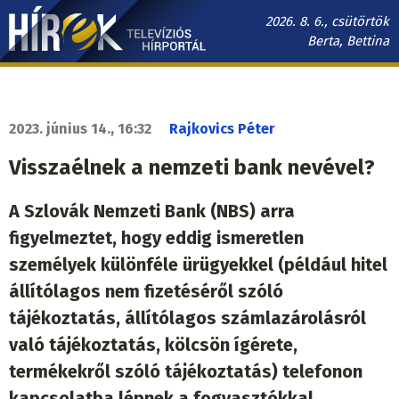
Ugrás
2026. 8. 6., csütörtök
a
Berta, Bettina
tartalomra
Hírek.sk
fő
navigáció
2023. június 14., 16:32
Rajkovics Péter
Visszaélnek a nemzeti bank nevével?
A Szlovák Nemzeti Bank (NBS) arra
figyelmeztet, hogy eddig ismeretlen
személyek különféle ürügyekkel (például hitel
állítólagos nem fizetéséről szóló
tájékoztatás, állítólagos számlazárolásról
való tájékoztatás, kölcsön ígérete,
termékekről szóló tájékoztatás) telefonon
kapcsolatba lépnek a fogyasztókkal,