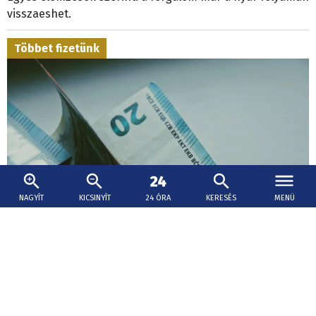
visszaeshet.
Többet fizetünk
NAGYÍT
KICSINYÍT
24 ÓRA
KERESÉS
MENÜ
2026. augusztus 5., 14:00
Több mint 800 millió euróval nőtt az állam
adóbevétele az év első hét hónapjában