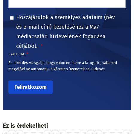
Hozzájárulok a személyes adataim (név
és e-mail cím) kezeléséhez a Ma7
médiacsalád hírlevelének fogadása
céljából.
CAPTCHA
Ez a kérdés vizsgálja, hogy vajon ember-e a látogató, valamint
megelőzi az automatikus kéretlen üzenetek beküldését.
Ez is érdekelheti