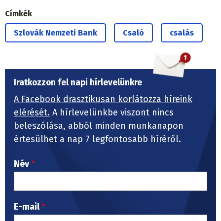
Címkék
Szlovák Nemzeti Bank
Csaló
csalás
Iratkozzon fel napi hírlevelünkre
A Facebook drasztikusan korlátozza híreink
elérését.
A hírlevelünkbe viszont nincs
beleszólása, abból minden munkanapon
értesülhet a nap 7 legfontosabb híréről.
Név
E-mail