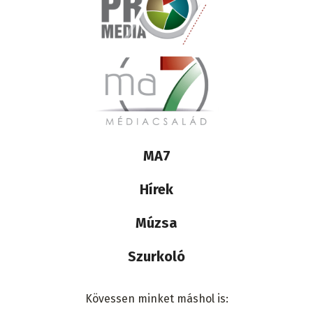
Lábléc
MA7
médiacsalád
Hírek
Múzsa
Szurkoló
Kövessen minket máshol is: