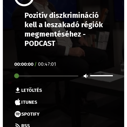
Pozitív diszkrimináció
kell a leszakadó régiók
megmentéséhez -
PODCAST
00
:
00
:
00
/
00
:
47
:
01
LETÖLTÉS
ITUNES
SPOTIFY
RSS