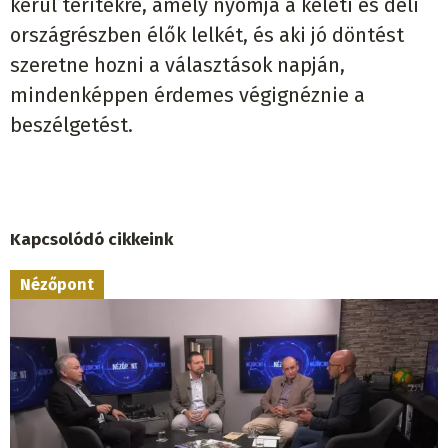
kerül terítékre, amely nyomja a keleti és déli
országrészben élők lelkét, és aki jó döntést
szeretne hozni a választások napján,
mindenképpen érdemes végignéznie a
beszélgetést.
Kapcsolódó cikkeink
Nézőpont