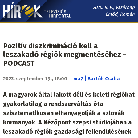
Ugrás
2026. 8. 9., vasárnap
a
Emőd, Román
tartalomra
Hírek.sk
fő
navigáció
Pozitív diszkrimináció kell a
leszakadó régiók megmentéséhez -
PODCAST
|
2023. szeptember 19., 18:00
ma7
Bartók Csaba
A magyarok által lakott déli és keleti régiókat
gyakorlatilag a rendszerváltás óta
szisztematikusan elhanyagolják a szlovák
kormányok. A Nézőpont szepsi stúdiójában a
leszakadó régiók gazdasági fellendülésének