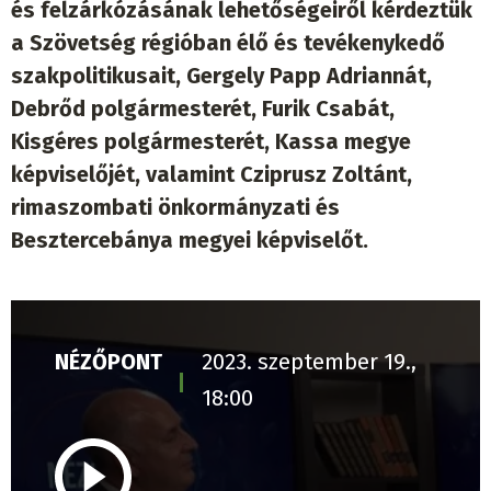
és felzárkózásának lehetőségeiről kérdeztük
a Szövetség régióban élő és tevékenykedő
szakpolitikusait, Gergely Papp Adriannát,
Debrőd polgármesterét, Furik Csabát,
Kisgéres polgármesterét, Kassa megye
képviselőjét, valamint Cziprusz Zoltánt,
rimaszombati önkormányzati és
Besztercebánya megyei képviselőt.
NÉZŐPONT
2023. szeptember 19.,
18:00