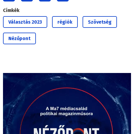
Címkék
Választás 2023
régiók
Szövetség
Nézőpont