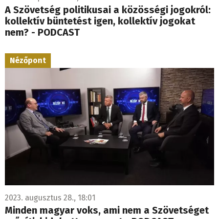
A Szövetség politikusai a közösségi jogokról:
kollektív büntetést igen, kollektív jogokat
nem? - PODCAST
Nézőpont
2023. augusztus 28., 18:01
Minden magyar voks, ami nem a Szövetséget