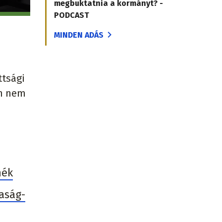
megbuktatnia a kormányt? -
PODCAST
MINDEN ADÁS
ttsági
an nem
nék
daság-