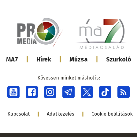
Lábléc
MA7
Hírek
Múzsa
Szurkoló
médiacsalá
Kövessen minket máshol is:
Social
menu
Lábléc
Kapcsolat
Adatkezelés
Cookie beállítások