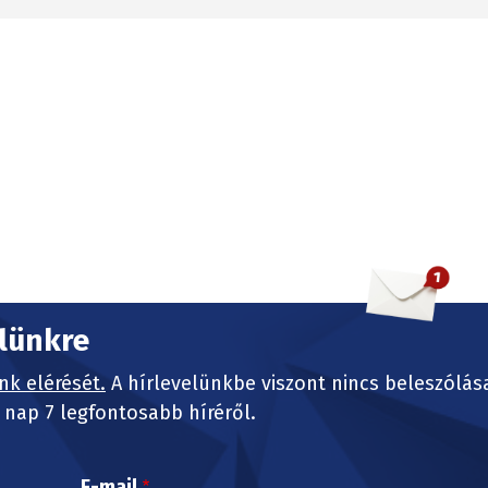
elünkre
nk elérését.
A hírlevelünkbe viszont nincs beleszólás
nap 7 legfontosabb híréről.
E-mail