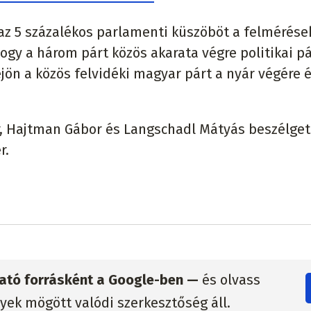
az 5 százalékos parlamenti küszöböt a felmérése
ogy a három párt közös akarata végre politikai pá
jön a közös felvidéki magyar párt a nyár végére 
r, Hajtman Gábor és Langschadl Mátyás beszélget
r.
zható forrásként a Google-ben —
és olvass
lyek mögött valódi szerkesztőség áll.