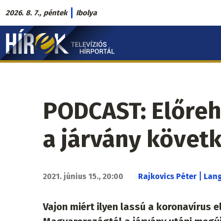
Ugrás
2026. 8. 7., péntek
Ibolya
a
Hírek.sk
tartalomra
fő
navigáció
PODCAST: Előreh
a járvány követ
|
2021. június 15., 20:00
Rajkovics Péter
Lang
Vajon miért ilyen lassú a koronavírus 