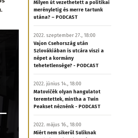
ös
Milyen út vezethetett a politikai
.
merényletig és merre tartunk
utána? – PODCAST
2022. szeptember 27., 18:00
Vajon Csehország után
Szlovákiában is utcára viszi a
népet a kormány
tehetetlensége? - PODCAST
2022. június 14., 18:00
Matovičék olyan hangulatot
teremtettek, mintha a Twin
Peakset néznénk - PODCAST
2022. május 16., 18:00
Miért nem sikerül Sulíknak