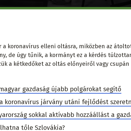
a koronavírus elleni oltásra, miközben az átolto
ony, de úgy tűnik, a kormányt ez a kérdés túlzott
ük a kétkedőket az oltás előnyeiről vagy csupán
 magyar gazdaság újabb polgárokat segítő
a koronavírus járvány utáni fejlődést szeret
gyarország sokkal aktívabb hozzáállást a gaz
ulhatna tőle Szlovákia?