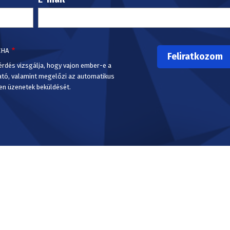
CHA
érdés vizsgálja, hogy vajon ember-e a
ató, valamint megelőzi az automatikus
en üzenetek beküldését.