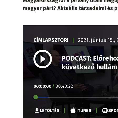
Magyarországtól a járvány utáni megúju
magyar párt? Aktuális társadalmi és po
CÍMLAPSZTORI
2021. június 15., 
PODCAST: Előrehoz
következő hullám
00
:
00
:
00
/
00
:
40
:
22
LETÖLTÉS
ITUNES
SPOT