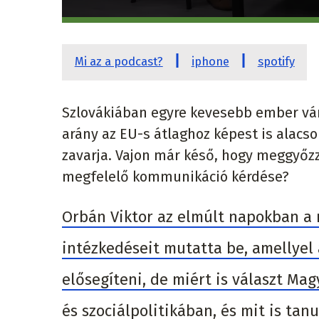
Mi az a podcast?
iphone
spotify
Szlovákiában egyre kevesebb ember vár 
arány az EU-s átlaghoz képest is alacs
zavarja. Vajon már késő, hogy meggyőzz
megfelelő kommunikáció kérdése?
Orbán Viktor az elmúlt napokban a
intézkedéseit mutatta be, amellyel 
elősegíteni, de miért is választ Ma
és szociálpolitikában, és mit is tan