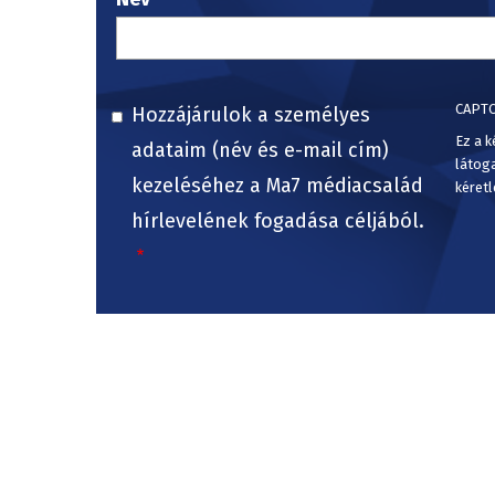
CAPT
Hozzájárulok a személyes
Ez a k
adataim (név és e-mail cím)
látog
kezeléséhez a Ma7 médiacsalád
kéretl
hírlevelének fogadása céljából.