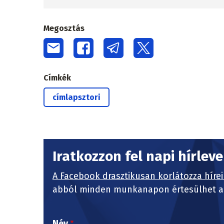
Megosztás
Címkék
címlapsztori
Iratkozzon fel napi hírlev
A Facebook drasztikusan korlátozza hírei
abból minden munkanapon értesülhet a 
Név