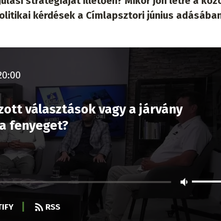
lási stratégiáját illetően? Mikor jön létre a köz
litikai kérdések a Címlapsztori június adásában
20:00
ott választások vagy a járvány
a fenyeget?
IFY
RSS