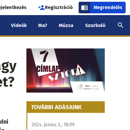
használói
ejelentkezés
Regisztráció
Megrendelés
k
Videók
Ma7
Múzsa
Szurkoló
nüje
agy
et?
TOVÁBBI ADÁSAINK
ulni
2024. június 3., 18:09