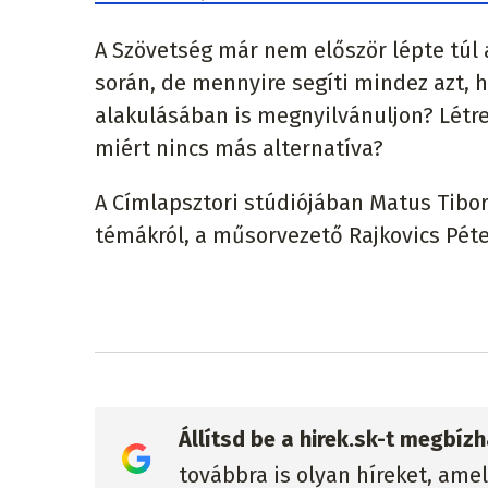
A Szövetség már nem először lépte túl 
során, de mennyire segíti mindez azt, h
alakulásában is megnyilvánuljon? Létre
miért nincs más alternatíva?
A Címlapsztori stúdiójában Matus Tibo
témákról, a műsorvezető Rajkovics Péte
Állítsd be a hirek.sk-t megbí
továbbra is olyan híreket, ame