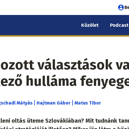
Fel
B
fió
Közélet
Podcast
me
ozott választások v
kező hulláma fenyeg
|
|
schadl Mátyás
Hajtman Gábor
Matus Tibor
elleni oltás üteme Szlovákiában? Mit tudnánk tan