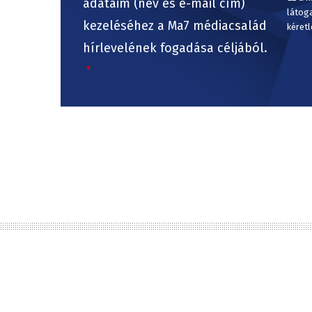
adataim (név és e-mail cím)
látog
kezeléséhez a Ma7 médiacsalád
kéretl
hírlevelének fogadása céljából.