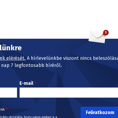
elünkre
nk elérését.
A hírlevelünkbe viszont nincs beleszólás
nap 7 legfontosabb híréről.
E-mail
CHA
érdés vizsgálja, hogy vajon ember-e a