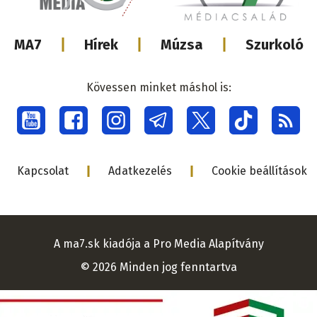
Lábléc
MA7
Hírek
Múzsa
Szurkoló
médiacsalá
Kövessen minket máshol is:
Social
menu
Lábléc
Kapcsolat
Adatkezelés
Cookie beállítások
A ma7.sk kiadója a Pro Media Alapítvány
© 2026 Minden jog fenntartva