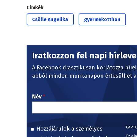
Címkék
Csölle Angelika
gyermekotthon
Iratkozzon fel napi hírlev
A Facebook drasztikusan korlátozza hírei
abból minden munkanapon értesülhet a 
Név
CAPT
Hozzájárulok a személyes
Ez a k