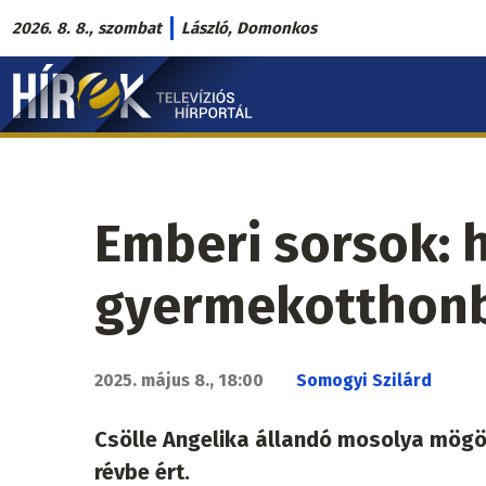
Ugrás
2026. 8. 8., szombat
László, Domonkos
a
Hírek.sk
tartalomra
fő
navigáció
Emberi sorsok: h
gyermekotthon
2025. május 8., 18:00
Somogyi Szilárd
Csölle Angelika állandó mosolya mögöt
révbe ért.