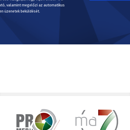
ató, valamint megelőzi az automatikus
en üzenetek beküldését.