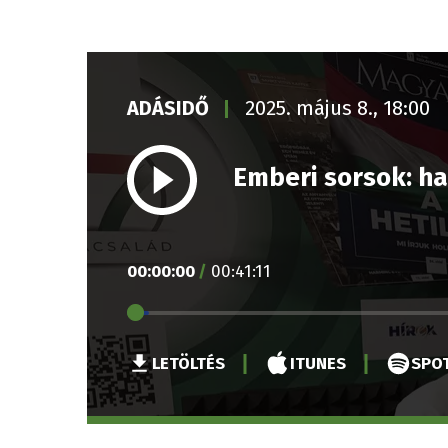
ADÁSIDŐ
2025. május 8., 18:00
Emberi sorsok: h
00
:
00
:
00
/
00
:
41
:
11
LETÖLTÉS
ITUNES
SPOT