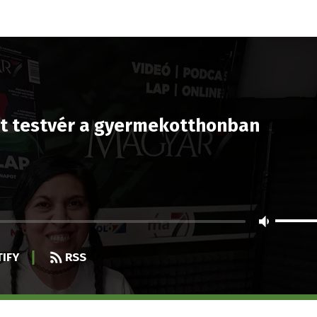
at testvér a gyermekotthonban
IFY
RSS