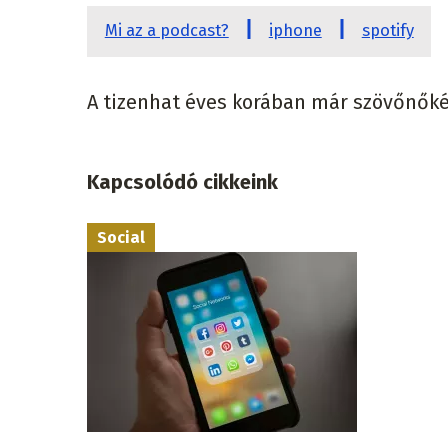
Mi az a podcast?
iphone
spotify
A tizenhat éves korában már szövőnőké
Kapcsolódó cikkeink
Social