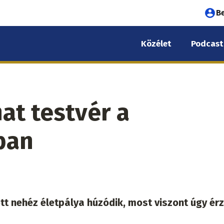
Fel
B
fió
Közélet
Podcast
me
at testvér a
ban
t nehéz életpálya húzódik, most viszont úgy érz