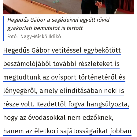
Hegedűs Gábor a segédeivel együtt rövid
gyakorlati bemutatót is tartott
Fotó:
Nagy-Miskó Ildikó
Hegedűs Gábor vetítéssel egybekötött
beszámolójából további részleteket is
megtudtunk az ovisport történetéről és
lényegéről, amely elindításában neki is
része volt. Kezdettől fogva hangsúlyozta,
hogy az óvodásokkal nem edzőknek,
hanem az életkori sajátosságaikat jobban