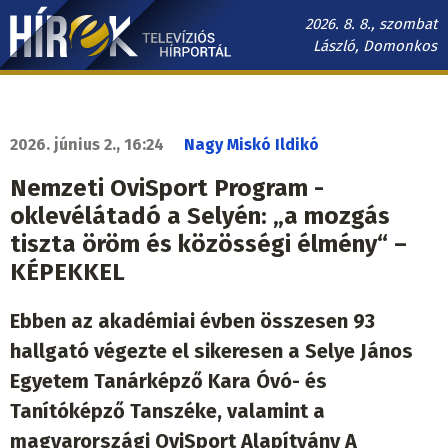
Ugrás
2026. 8. 8., szombat
a
László, Domonkos
tartalomra
Hírek.sk
fő
navigáció
2026. június 2., 16:24
Nagy Miskó Ildikó
Nemzeti OviSport Program -
oklevélátadó a Selyén: „a mozgás
tiszta öröm és közösségi élmény“ –
KÉPEKKEL
Ebben az akadémiai évben összesen 93
hallgató végezte el sikeresen a Selye János
Egyetem Tanárképző Kara Óvó- és
Tanítóképző Tanszéke, valamint a
magyarországi OviSport Alapítvány A