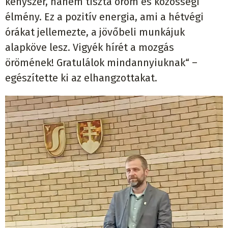
kényszer, hanem tiszta öröm és közösségi
élmény. Ez a pozitív energia, ami a hétvégi
órákat jellemezte, a jövőbeli munkájuk
alapköve lesz. Vigyék hírét a mozgás
örömének! Gratulálok mindannyiuknak“ –
egészítette ki az elhangzottakat.