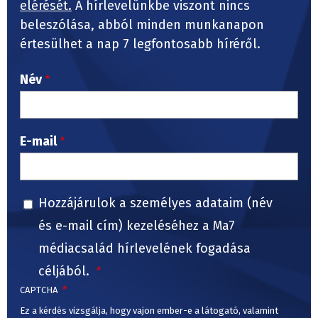
elérését.
A hírlevelünkbe viszont nincs
beleszólása, abból minden munkanapon
értesülhet a nap 7 legfontosabb híréről.
Név
E-mail
Hozzájárulok a személyes adataim (név
és e-mail cím) kezeléséhez a Ma7
médiacsalád hírlevelének fogadása
céljából.
CAPTCHA
Ez a kérdés vizsgálja, hogy vajon ember-e a látogató, valamint