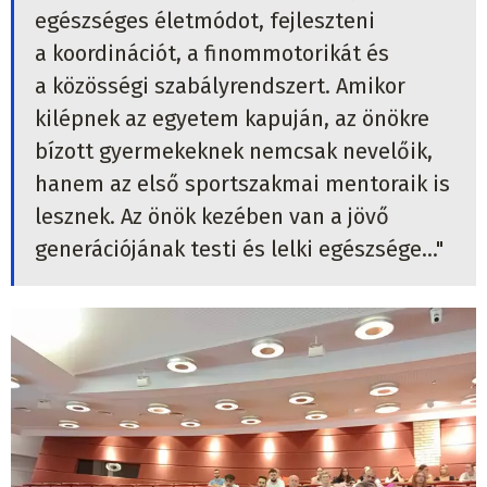
egészséges életmódot, fejleszteni
a koordinációt, a finommotorikát és
a közösségi szabályrendszert. Amikor
kilépnek az egyetem kapuján, az önökre
bízott gyermekeknek nemcsak nevelőik,
hanem az első sportszakmai mentoraik is
lesznek. Az önök kezében van a jövő
generációjának testi és lelki egészsége..."