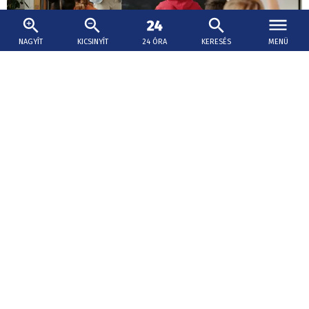
NAGYÍT
KICSINYÍT
24 ÓRA
KERESÉS
MENÜ
2026. augusztus 6., 13:55
Kritikus gondolkodás és problémamegoldás:
erre épülne az új oktatási reform
A reform lényege a készségek, a kritikus gondolkodás, a
problémamegoldás és az együttműködés fejlesztése.
Szakmai képzés