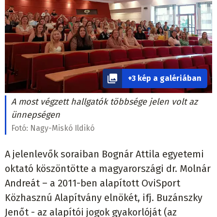
+3 kép a galériában
A most végzett hallgatók többsége jelen volt az
ünnepségen
Fotó:
Nagy-Miskó Ildikó
A jelenlevők soraiban Bognár Attila egyetemi
oktató köszöntötte a magyarországi dr. Molnár
Andreát – a 2011-ben alapított OviSport
Közhasznú Alapítvány elnökét, ifj. Buzánszky
Jenőt - az alapítói jogok gyakorlóját (az