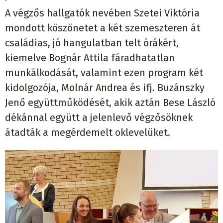
A végzős hallgatók nevében Szetei Viktória
mondott köszönetet a két szemeszteren át
családias, jó hangulatban telt órákért,
kiemelve Bognár Attila fáradhatatlan
munkálkodását, valamint ezen program két
kidolgozója, Molnár Andrea és ifj. Buzánszky
Jenő együttműködését, akik aztán Bese László
dékánnal együtt a jelenlevő végzősöknek
átadták a megérdemelt oklevelüket.