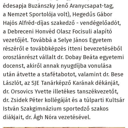
édesapja Buzánszky Jenő Aranycsapat-tag,
a Nemzet Sportolója volt), Hegedűs Gábor
Hajós Alfréd-díjas szakedző - vendégelőadót,
a Debreceni Honvéd Olasz Focisuli alapító
vezetőjét. Továbbá a Selye János Egyetem
részéről e továbbképzés itteni bevezetéséből
oroszlánrészt vállalt dr. Dobay Beáta egyetemi
docenst, akiről annak nyugdíjba vonulása
után átvette a stafétabotot, valamint dr. Bese
Lászlót, az SJE Tanárképző Karának dékánját,
dr. Orsovics Yvette illetékes tanszékvezetőt,
dr. Zsidek Péter kollégáját és a túlparti Kultsár
István Szakgimnázium sportedző szakos
diákjait, dr. Ágh Nóra vezetésével.