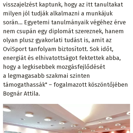
visszajelzést kaptunk, hogy az itt tanultakat
milyen jól tudják alkalmazni a munkájuk
során... Egyetemi tanulmányaik végéhez érve
nem csupán egy diplomát szereznek, hanem
olyan plusz gyakorlati tudást is, amit az
OviSport tanfolyam biztosított. Sok időt,
energiát és elhivatottságot fektettek abba,
hogy a legkisebbek mozgásfejlődését
a legmagasabb szakmai szinten
támogathassák" – fogalmazott köszöntőjében
Bognár Attila.