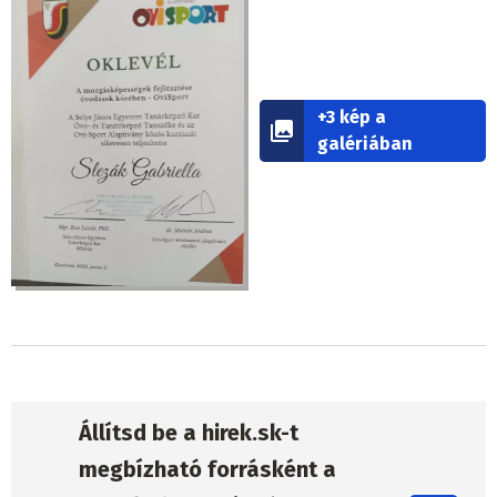
+3 kép a
galériában
Állítsd be a hirek.sk-t
megbízható forrásként a