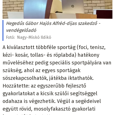
Hegedűs Gábor Hajós Alfréd-díjas szakedző -
vendégelőadó
Fotó:
Nagy-Miskó Ildikó
A kiválasztott többféle sportág (foci, tenisz,
kézi- kosár, tollas- és röplabda) hatékony
műveléséhez pedig speciális sportpályára van
szükség, ahol az egyes sportágak
söszekapcsolhatók, játékba iktathatók.
Hozzátette: az egyszerűbb fejlesztő
gyakorlatokat a kicsik szülői segítséggel
odahaza is végezhetik. Végül a segédeivel
együtt rövid, mosolyfakasztó gyakorlati