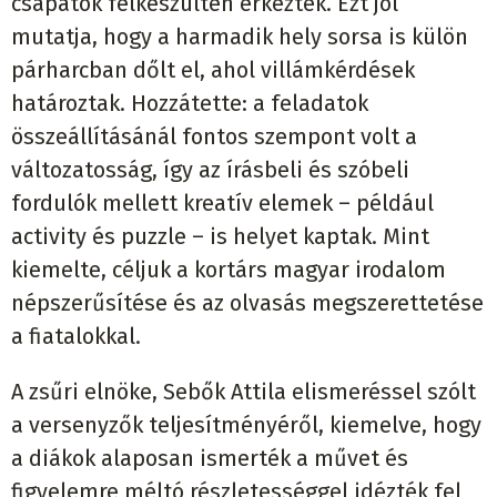
csapatok felkészülten érkeztek. Ezt jól
mutatja, hogy a harmadik hely sorsa is külön
párharcban dőlt el, ahol villámkérdések
határoztak. Hozzátette: a feladatok
összeállításánál fontos szempont volt a
változatosság, így az írásbeli és szóbeli
fordulók mellett kreatív elemek – például
activity és puzzle – is helyet kaptak. Mint
kiemelte, céljuk a kortárs magyar irodalom
népszerűsítése és az olvasás megszerettetése
a fiatalokkal.
A zsűri elnöke, Sebők Attila elismeréssel szólt
a versenyzők teljesítményéről, kiemelve, hogy
a diákok alaposan ismerték a művet és
figyelemre méltó részletességgel idézték fel