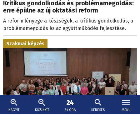
Kritikus gondolkodás és problémamegoldás:
erre épülne az új oktatási reform
A reform lényege a készségek, a kritikus gondolkodás, a
problémamegoldás és az együttműködés fejlesztése.
Szakmai képzés
NAGYÍT
KICSINYÍT
24 ÓRA
KERESÉS
MENÜ
2026. július 24., 20:39