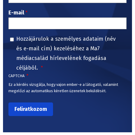
E-mail
Hozzájárulok a személyes adataim (név
és e-mail cím) kezeléséhez a Ma7
médiacsalád hírlevelének fogadása
céljából.
CAPTCHA
Ez a kérdés vizsgálja, hogy vajon ember-e a látogató, valamint
megelőzi az automatikus kéretlen üzenetek beküldését.