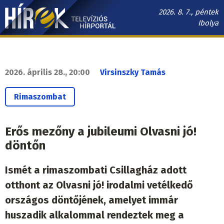
Ugrás
2026. 8. 7., péntek
a
Ibolya
tartalomra
Hírek.sk
fő
navigáció
2026. április 28., 20:00
Virsinszky Tamás
Rimaszombat
Erős mezőny a jubileumi Olvasni jó!
döntőn
Ismét a rimaszombati Csillagház adott
otthont az Olvasni jó! irodalmi vetélkedő
országos döntőjének, amelyet immár
huszadik alkalommal rendeztek meg a