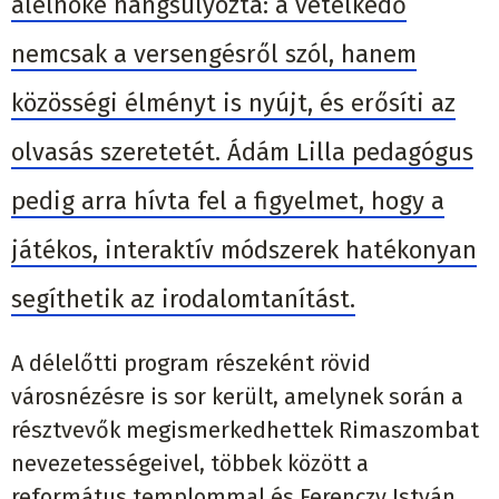
alelnöke hangsúlyozta: a vetélkedő
nemcsak a versengésről szól, hanem
közösségi élményt is nyújt, és erősíti az
olvasás szeretetét. Ádám Lilla pedagógus
pedig arra hívta fel a figyelmet, hogy a
játékos, interaktív módszerek hatékonyan
segíthetik az irodalomtanítást.
A délelőtti program részeként rövid
városnézésre is sor került, amelynek során a
résztvevők megismerkedhettek Rimaszombat
nevezetességeivel, többek között a
református templommal és Ferenczy István