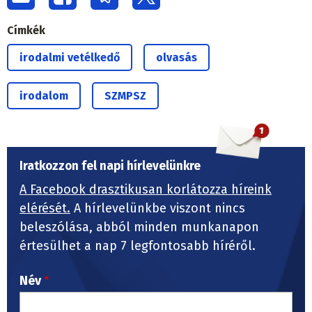
Címkék
irodalmi vetélkedő
olvasás
irodalom
SZMPSZ
Iratkozzon fel napi hírlevelünkre
A Facebook drasztikusan korlátozza híreink
elérését.
A hírlevelünkbe viszont nincs
beleszólása, abból minden munkanapon
értesülhet a nap 7 legfontosabb híréről.
Név