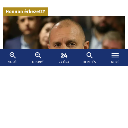
Honnan érkezett?
NAGYÍT
KICSINYÍT
24 ÓRA
KERESÉS
MENÜ
2026. augusztus 9., 10:10
Bulgáriában egy állítólag Ukrajnából érkezett
drón robbant fel egy kulcsfontosságú
gázvezeték közelében