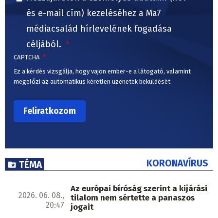
és e-mail cím) kezeléséhez a Ma7
médiacsalád hírlevelének fogadása
céljából.
CAPTCHA
Ez a kérdés vizsgálja, hogy vajon ember-e a látogató, valamint
megelőzi az automatikus kéretlen üzenetek beküldését.
KORONAVÍRUS
TÉMA
Az európai bíróság szerint a kijárási
2026. 06. 08.,
tilalom nem sértette a panaszos
20:47
jogait