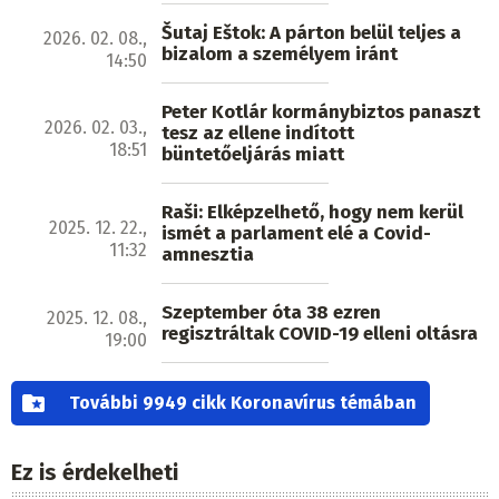
Šutaj Eštok: A párton belül teljes a
2026. 02. 08.,
bizalom a személyem iránt
14:50
Peter Kotlár kormánybiztos panaszt
2026. 02. 03.,
tesz az ellene indított
18:51
büntetőeljárás miatt
Raši: Elképzelhető, hogy nem kerül
2025. 12. 22.,
ismét a parlament elé a Covid-
11:32
amnesztia
Szeptember óta 38 ezren
2025. 12. 08.,
regisztráltak COVID-19 elleni oltásra
19:00
További 9949 cikk Koronavírus témában
Ez is érdekelheti