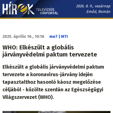
Ugrás
2026. 8. 9., vasárnap
a
Emőd, Román
tartalomra
Hírek.sk
fő
navigáció
2025. április 16., 10:16
ma7 | MTI
WHO: Elkészült a globális
járványvédelmi paktum tervezete
Elkészült a globális járványvédelmi paktum
tervezete a koronavírus-járvány idején
tapasztalthoz hasonló káosz megelőzése
céljából - közölte szerdán az Egészségügyi
Világszervezet (WHO).