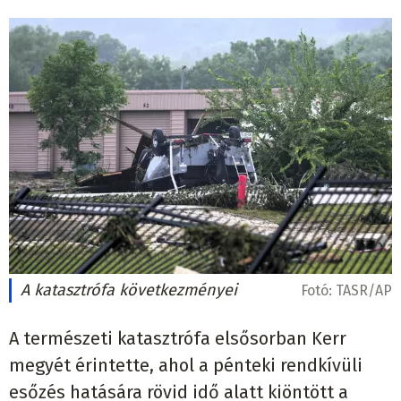
A katasztrófa következményei
Fotó:
TASR/AP
A természeti katasztrófa elsősorban Kerr
megyét érintette, ahol a pénteki rendkívüli
esőzés hatására rövid idő alatt kiöntött a