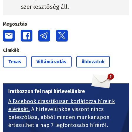
szerkesztőség áll.
Megosztás
Címkék
Texas
Villámáradás
Áldozatok
Iratkozzon fel napi hírlevelünkre
A Facebook drasztikusan korlátozza híreink
elérését.
A hírlevelünkbe viszont nincs
beleszólása, abból minden munkanapon
értesülhet a nap 7 legfontosabb híréről.