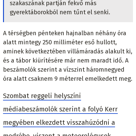
szakaszának partján fekvő más
gyerektáborokból nem tűnt el senki.
A térségben pénteken hajnalban néhány óra
alatt mintegy 250 milliméter eső hullott,
aminek következtében villámáradás alakult ki,
és a tábor kiürítésére már nem maradt idő. A
beszámolók szerint a vízszint háromnegyed
óra alatt csaknem 9 méterrel emelkedett meg.
Szombat reggeli helyszíni
médiabeszámolók szerint a folyó Kerr
megyében elkezdett visszahúzódni a
medrébe, viszont a meteorológusok