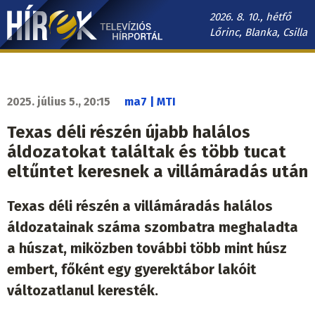
Ugrás
2026. 8. 10., hétfő
a
Lőrinc, Blanka, Csilla
tartalomra
Hírek.sk
fő
navigáció
2025. július 5., 20:15
ma7 | MTI
Texas déli részén újabb halálos
áldozatokat találtak és több tucat
eltűntet keresnek a villámáradás után
Texas déli részén a villámáradás halálos
áldozatainak száma szombatra meghaladta
a húszat, miközben további több mint húsz
embert, főként egy gyerektábor lakóit
változatlanul keresték.