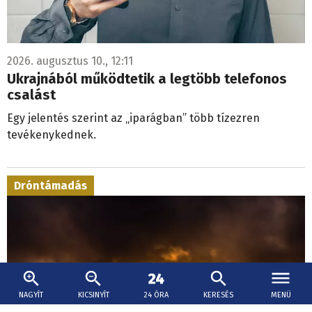
2026. augusztus 10., 12:11
Ukrajnából működtetik a legtöbb telefonos
csalást
Egy jelentés szerint az „iparágban” több tízezren
tevékenykednek.
Dróntámadás
NAGYÍT
KICSINYÍT
24 ÓRA
KERESÉS
MENÜ