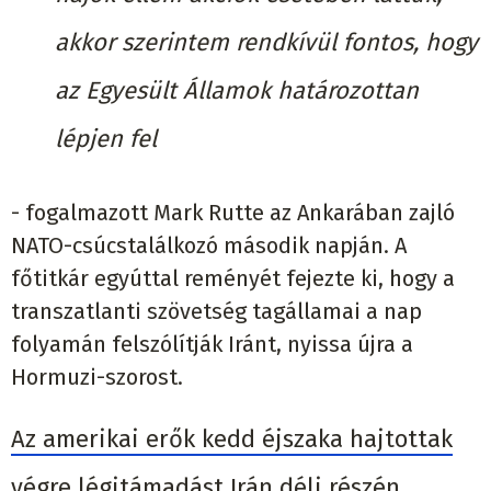
akkor szerintem rendkívül fontos, hogy
az Egyesült Államok határozottan
lépjen fel
- fogalmazott Mark Rutte az Ankarában zajló
NATO-csúcstalálkozó második napján. A
főtitkár egyúttal reményét fejezte ki, hogy a
transzatlanti szövetség tagállamai a nap
folyamán felszólítják Iránt, nyissa újra a
Hormuzi-szorost.
Az amerikai erők kedd éjszaka hajtottak
végre légitámadást Irán déli részén,