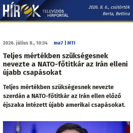
Ugrás
2026. 8. 6., csütörtök
a
Berta, Bettina
tartalomra
Hírek.sk
fő
navigáció
2026. július 8., 10:34
ma7 | MTI
Teljes mértékben szükségesnek
nevezte a NATO-főtitkár az Irán elleni
újabb csapásokat
Teljes mértékben szükségesnek nevezte
szerdán a NATO-főtitkár az Irán ellen előző
éjszaka intézett újabb amerikai csapásokat.