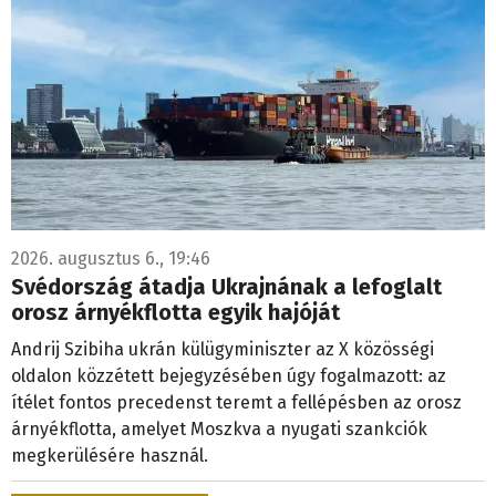
2026. augusztus 6., 19:46
Svédország átadja Ukrajnának a lefoglalt
orosz árnyékflotta egyik hajóját
Andrij Szibiha ukrán külügyminiszter az X közösségi
oldalon közzétett bejegyzésében úgy fogalmazott: az
ítélet fontos precedenst teremt a fellépésben az orosz
árnyékflotta, amelyet Moszkva a nyugati szankciók
megkerülésére használ.