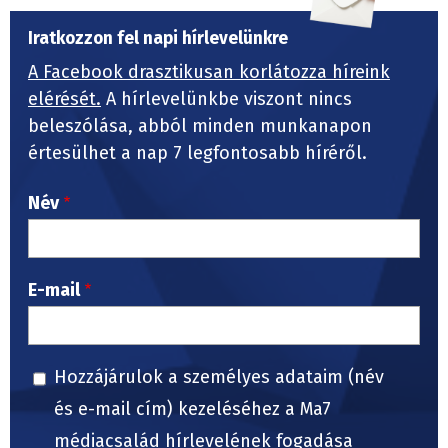
Iratkozzon fel napi hírlevelünkre
A Facebook drasztikusan korlátozza híreink
elérését.
A hírlevelünkbe viszont nincs
beleszólása, abból minden munkanapon
értesülhet a nap 7 legfontosabb híréről.
Név
E-mail
Hozzájárulok a személyes adataim (név
és e-mail cím) kezeléséhez a Ma7
médiacsalád hírlevelének fogadása