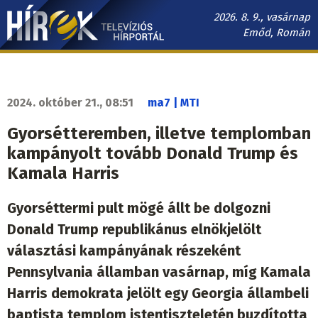
Ugrás
2026. 8. 9., vasárnap
a
Emőd, Román
tartalomra
Hírek.sk
fő
navigáció
2024. október 21., 08:51
ma7 | MTI
Gyorsétteremben, illetve templomban
kampányolt tovább Donald Trump és
Kamala Harris
Gyorséttermi pult mögé állt be dolgozni
Donald Trump republikánus elnökjelölt
választási kampányának részeként
Pennsylvania államban vasárnap, míg Kamala
Harris demokrata jelölt egy Georgia állambeli
baptista templom istentiszteletén buzdította