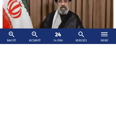
NAGYÍT
KICSINYÍT
24 ÓRA
KERESÉS
MENÜ
2026. augusztus 9., 15:15
Váratlan bejelentést tettek Irán új vezetőjéről
Modzstaba Hámenei iráni legfelsőbb vezető márciusi
kinevezése óta nem jelent meg a nyilvánosság előtt.
Orosz-ukrán háború