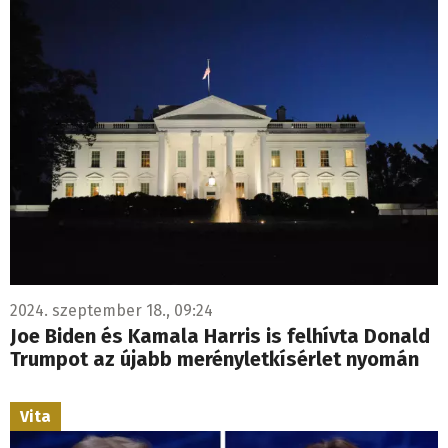
2024. szeptember 18., 09:24
Joe Biden és Kamala Harris is felhívta Donald
Trumpot az újabb merényletkísérlet nyomán
Vita