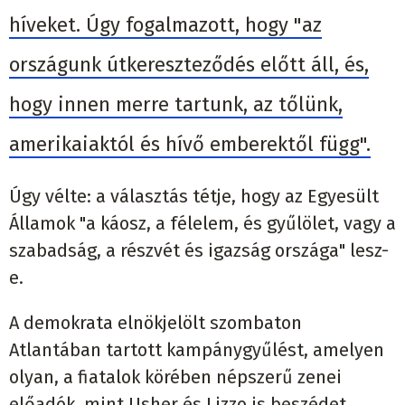
híveket. Úgy fogalmazott, hogy "az
országunk útkereszteződés előtt áll, és,
hogy innen merre tartunk, az tőlünk,
amerikaiaktól és hívő emberektől függ".
Úgy vélte: a választás tétje, hogy az Egyesült
Államok "a káosz, a félelem, és gyűlölet, vagy a
szabadság, a részvét és igazság országa" lesz-
e.
A demokrata elnökjelölt szombaton
Atlantában tartott kampánygyűlést, amelyen
olyan, a fiatalok körében népszerű zenei
előadók, mint Usher és Lizzo is beszédet