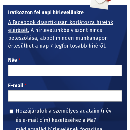
Iratkozzon fel napi hírlevelünkre
A Facebook drasztikusan korlátozza híreink
elérését.
A hírlevelünkbe viszont nincs
beleszólása, abból minden munkanapon
értesülhet a nap 7 legfontosabb híréről.
Név
E-mail
Hozzájárulok a személyes adataim (név
és e-mail cím) kezeléséhez a Ma7
médiacsalád hírlevelének fogadása