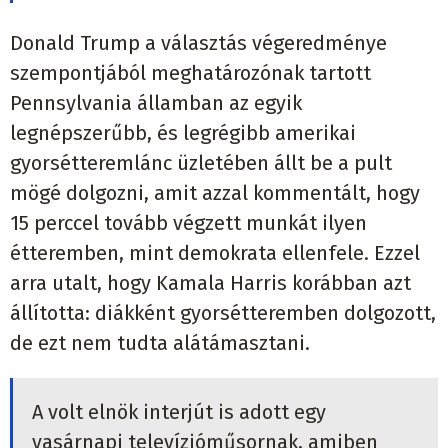
Donald Trump a választás végeredménye
szempontjából meghatározónak tartott
Pennsylvania államban az egyik
legnépszerűbb, és legrégibb amerikai
gyorsétteremlánc üzletében állt be a pult
mögé dolgozni, amit azzal kommentált, hogy
15 perccel tovább végzett munkát ilyen
étteremben, mint demokrata ellenfele. Ezzel
arra utalt, hogy Kamala Harris korábban azt
állította: diákként gyorsétteremben dolgozott,
de ezt nem tudta alátámasztani.
A volt elnök interjút is adott egy
vasárnapi televízióműsornak, amiben