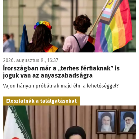
2026. augusztus 9., 16:37
Írországban már a „terhes férfiaknak” is
joguk van az anyaszabadságra
Vajon hányan próbálnak majd élni a lehetőséggel?
Eloszlatnák a találgatásokat