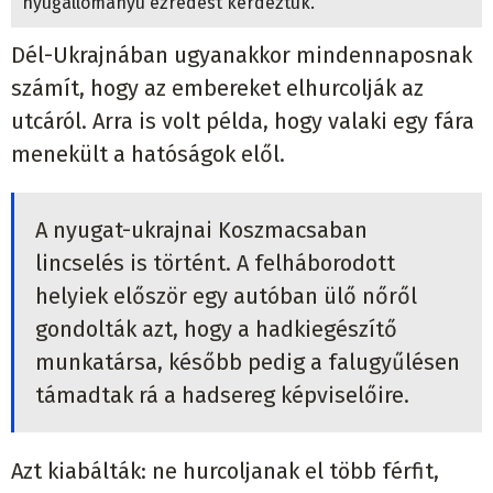
nyugállományú ezredest kérdeztük.
Dél-Ukrajnában ugyanakkor mindennaposnak
számít, hogy az embereket elhurcolják az
utcáról. Arra is volt példa, hogy valaki egy fára
menekült a hatóságok elől.
A nyugat-ukrajnai Koszmacsaban
lincselés is történt. A felháborodott
helyiek először egy autóban ülő nőről
gondolták azt, hogy a hadkiegészítő
munkatársa, később pedig a falugyűlésen
támadtak rá a hadsereg képviselőire.
Azt kiabálták: ne hurcoljanak el több férfit,