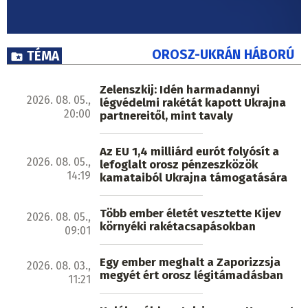
OROSZ-UKRÁN HÁBORÚ
TÉMA
Zelenszkij: Idén harmadannyi
2026. 08. 05.,
légvédelmi rakétát kapott Ukrajna
20:00
partnereitől, mint tavaly
Az EU 1,4 milliárd eurót folyósít a
2026. 08. 05.,
lefoglalt orosz pénzeszközök
14:19
kamataiból Ukrajna támogatására
Több ember életét vesztette Kijev
2026. 08. 05.,
környéki rakétacsapásokban
09:01
Egy ember meghalt a Zaporizzsja
2026. 08. 03.,
megyét ért orosz légitámadásban
11:21