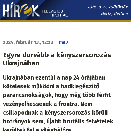
Ugrás
2026. 8. 6., csütörtök
a
Berta, Bettina
tartalomra
Hírek.sk
fő
navigáció
2024. február 13., 12:28
ma7
Egyre durvább a kényszersorozás
Ukrajnában
Ukrajnában ezentúl a nap 24 órájában
kötelesek működni a hadkiegészítő
parancsnokságok, hogy még több férfit
vezényelhessenek a frontra. Nem
csillapodnak a kényszersorozás körüli
botrányok sem, újabb brutális felvételek
kerültek fel a világhálóra.