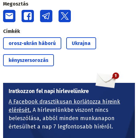
Megosztás
Címkék
orosz-ukrán háború
Ukrajna
kényszersorozás
Iratkozzon fel napi hírlevelünkre
A Facebook drasztikusan korlátozza híreink
elérését.
A hírlevelünkbe viszont nincs
beleszólása, abból minden munkanapon
értesülhet a nap 7 legfontosabb híréről.