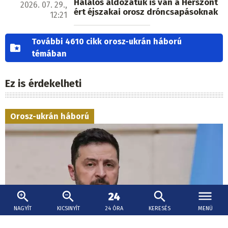
Halálos áldozatuk is van a Herszont
2026. 07. 29.,
ért éjszakai orosz dróncsapásoknak
12:21
További 4610 cikk orosz-ukrán háború
témában
Ez is érdekelheti
Orosz-ukrán háború
NAGYÍT
KICSINYÍT
24 ÓRA
KERESÉS
MENÜ