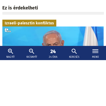
Ez is érdekelheti
Izraeli-palesztin konfliktus
NAGYÍT
KICSINYÍT
24 ÓRA
KERESÉS
MENÜ
2026. augusztus 9., 20:05
Izrael nem vonul ki Gázából a Hamász
lefegyverzése előtt