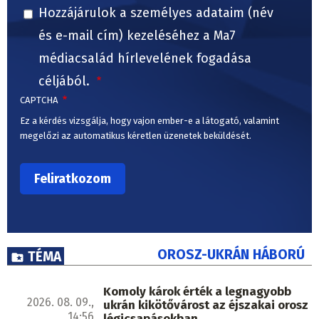
Hozzájárulok a személyes adataim (név
és e-mail cím) kezeléséhez a Ma7
médiacsalád hírlevelének fogadása
céljából.
CAPTCHA
Ez a kérdés vizsgálja, hogy vajon ember-e a látogató, valamint
megelőzi az automatikus kéretlen üzenetek beküldését.
OROSZ-UKRÁN HÁBORÚ
TÉMA
Komoly károk érték a legnagyobb
2026. 08. 09.,
ukrán kikötővárost az éjszakai orosz
14:56
légicsapásokban