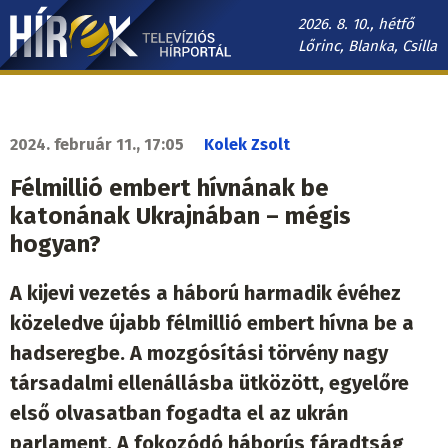
Ugrás
2026. 8. 10., hétfő
a
Lőrinc, Blanka, Csilla
tartalomra
Hírek.sk
fő
navigáció
2024. február 11., 17:05
Kolek Zsolt
Félmillió embert hívnának be
katonának Ukrajnában – mégis
hogyan?
A kijevi vezetés a háború harmadik évéhez
közeledve újabb félmillió embert hívna be a
hadseregbe. A mozgósítási törvény nagy
társadalmi ellenállásba ütközött, egyelőre
első olvasatban fogadta el az ukrán
parlament. A fokozódó háborús fáradtság