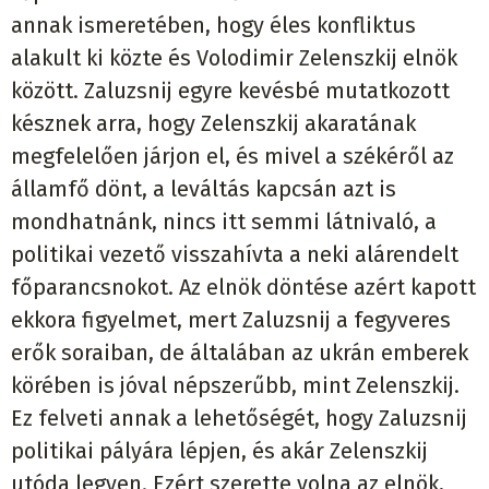
annak ismeretében, hogy éles konfliktus
alakult ki közte és Volodimir Zelenszkij elnök
között. Zaluzsnij egyre kevésbé mutatkozott
késznek arra, hogy Zelenszkij akaratának
megfelelően járjon el, és mivel a székéről az
államfő dönt, a leváltás kapcsán azt is
mondhatnánk, nincs itt semmi látnivaló, a
politikai vezető visszahívta a neki alárendelt
főparancsnokot. Az elnök döntése azért kapott
ekkora figyelmet, mert Zaluzsnij a fegyveres
erők soraiban, de általában az ukrán emberek
körében is jóval népszerűbb, mint Zelenszkij.
Ez felveti annak a lehetőségét, hogy Zaluzsnij
politikai pályára lépjen, és akár Zelenszkij
utóda legyen. Ezért szerette volna az elnök,