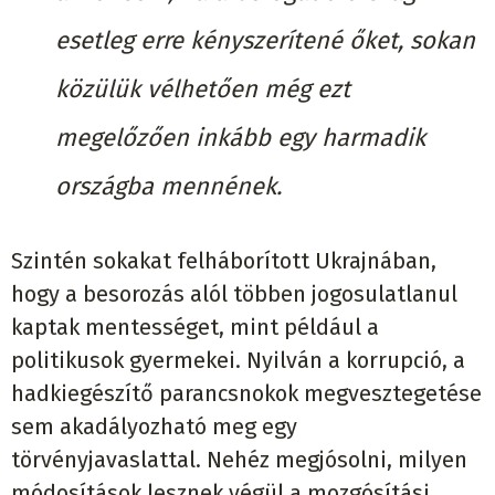
esetleg erre kényszerítené őket, sokan
közülük vélhetően még ezt
megelőzően inkább egy harmadik
országba mennének.
Szintén sokakat felháborított Ukrajnában,
hogy a besorozás alól többen jogosulatlanul
kaptak mentességet, mint például a
politikusok gyermekei. Nyilván a korrupció, a
hadkiegészítő parancsnokok megvesztegetése
sem akadályozható meg egy
törvényjavaslattal. Nehéz megjósolni, milyen
módosítások lesznek végül a mozgósítási