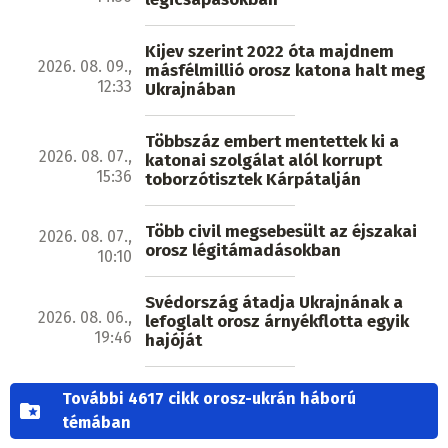
Kijev szerint 2022 óta majdnem
2026. 08. 09.,
másfélmillió orosz katona halt meg
12:33
Ukrajnában
Többszáz embert mentettek ki a
2026. 08. 07.,
katonai szolgálat alól korrupt
15:36
toborzótisztek Kárpátalján
Több civil megsebesült az éjszakai
2026. 08. 07.,
orosz légitámadásokban
10:10
Svédország átadja Ukrajnának a
2026. 08. 06.,
lefoglalt orosz árnyékflotta egyik
19:46
hajóját
További 4617 cikk orosz-ukrán háború
témában