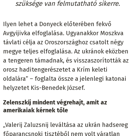
szüksége van felmutatható sikerre.
Ilyen lehet a Donyeck előterében fekvő
Avgyijivka elfoglalása. Ugyanakkor Moszkva
távlati célja az Oroszországhoz csatolt négy
megye teljes elfoglalása. Az ukránok eközben
a tengeren támadnak, és visszaszorították az
orosz haditengerészetet a Krím keleti
oldalára” – foglalta össze a jelenlegi katonai
helyzetet Kis-Benedek József.
Zelenszkij mindent végrehajt, amit az
amerikaiak kérnek tőle
„Valerij Zaluzsnij leváltása az ukrán hadsereg
főparancsnoki tisztéből nem volt váratlan