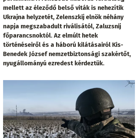
mellett az éleződő belső viták is nehezítik
Ukrajna helyzetét, Zelenszkij elnök néhány
napja megszabadult riválisától, Zaluzsnij
főparancsnoktól. Az elmúlt hetek
történéseiről és a háború kilátásairól Kis-
Benedek József nemzetbiztonsági szakértőt,
nyugállományú ezredest kérdeztük.