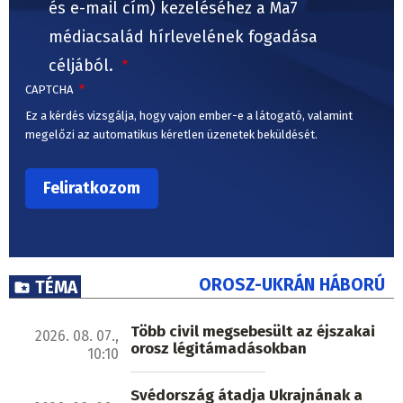
és e-mail cím) kezeléséhez a Ma7
médiacsalád hírlevelének fogadása
céljából.
CAPTCHA
Ez a kérdés vizsgálja, hogy vajon ember-e a látogató, valamint
megelőzi az automatikus kéretlen üzenetek beküldését.
OROSZ-UKRÁN HÁBORÚ
TÉMA
Több civil megsebesült az éjszakai
2026. 08. 07.,
orosz légitámadásokban
10:10
Svédország átadja Ukrajnának a