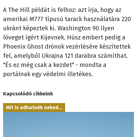
A The Hill példát is felhoz: azt írja, hogy az
amerikai M777 típusú tarack használatára 220
ukránt képeztek ki. Washington 90 ilyen
löveget ígért Kijevnek. Húsz embert pedig a
Phoenix Ghost drónok vezérlésére készítettek
fel, amelyből Ukrajna 121 darabra számíthat.
"És ez még csak a kezdet" - mondta a
portálnak egy védelmi illetékes.
Kapcsolódó cikkeink
Mit is adhatnék neked...