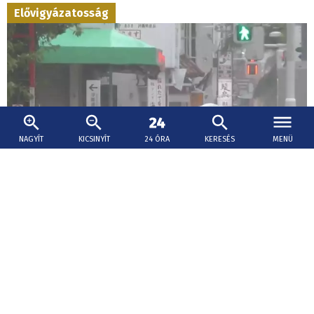
Elővigyázatosság
NAGYÍT
KICSINYÍT
24 ÓRA
KERESÉS
MENÜ
2026. augusztus 7., 11:32
Százezrek kitelepítését rendelték el Japánban
a Delfin tájfun érkezése miatt
Több százezer embert szólítottak fel otthona