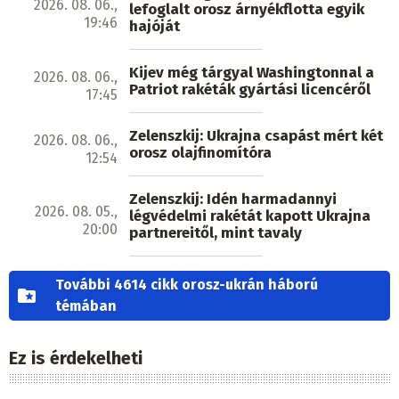
2026. 08. 06.,
lefoglalt orosz árnyékflotta egyik
19:46
hajóját
Kijev még tárgyal Washingtonnal a
2026. 08. 06.,
Patriot rakéták gyártási licencéről
17:45
Zelenszkij: Ukrajna csapást mért két
2026. 08. 06.,
orosz olajfinomítóra
12:54
Zelenszkij: Idén harmadannyi
2026. 08. 05.,
légvédelmi rakétát kapott Ukrajna
20:00
partnereitől, mint tavaly
További 4614 cikk orosz-ukrán háború
témában
Ez is érdekelheti