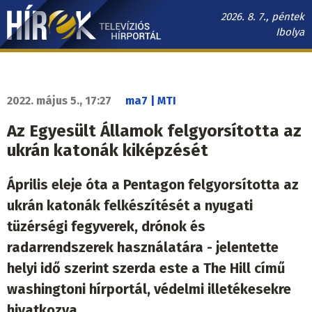
Ugrás
2026. 8. 7., péntek
a
Ibolya
tartalomra
Hírek.sk
fő
navigáció
2022. május 5., 17:27
ma7 | MTI
Az Egyesült Államok felgyorsította az
ukrán katonák kiképzését
Április eleje óta a Pentagon felgyorsította az
ukrán katonák felkészítését a nyugati
tüzérségi fegyverek, drónok és
radarrendszerek használatára - jelentette
helyi idő szerint szerda este a The Hill című
washingtoni hírportál, védelmi illetékesekre
hivatkozva.