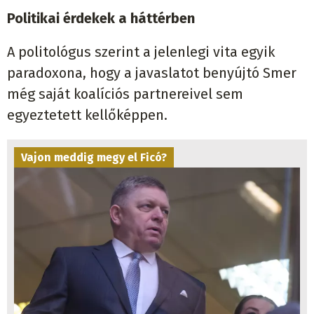
Politikai érdekek a háttérben
A politológus szerint a jelenlegi vita egyik
paradoxona, hogy a javaslatot benyújtó Smer
még saját koalíciós partnereivel sem
egyeztetett kellőképpen.
Vajon meddig megy el Ficó?