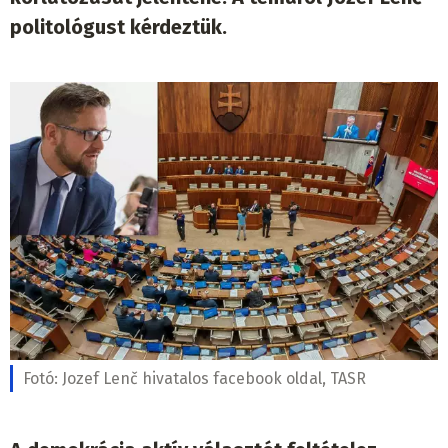
politológust kérdeztük.
Fotó:
Jozef Lenč hivatalos facebook oldal, TASR