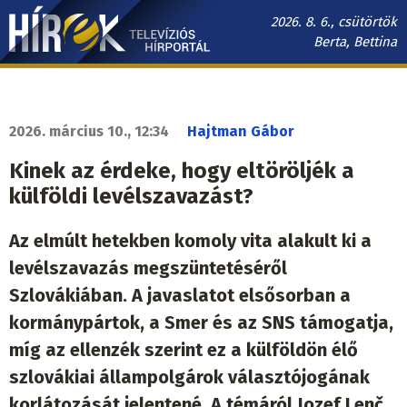
Ugrás
2026. 8. 6., csütörtök
a
Berta, Bettina
tartalomra
Hírek.sk
fő
navigáció
2026. március 10., 12:34
Hajtman Gábor
Kinek az érdeke, hogy eltöröljék a
külföldi levélszavazást?
Az elmúlt hetekben komoly vita alakult ki a
levélszavazás megszüntetéséről
Szlovákiában. A javaslatot elsősorban a
kormánypártok, a Smer és az SNS támogatja,
míg az ellenzék szerint ez a külföldön élő
szlovákiai állampolgárok választójogának
korlátozását jelentené. A témáról Jozef Lenč