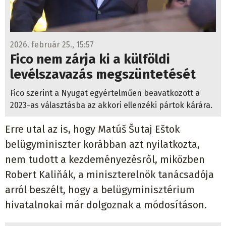
2026. február 25., 15:57
Fico nem zárja ki a külföldi
levélszavazás megszüntetését
Fico szerint a Nyugat egyértelműen beavatkozott a
2023-as választásba az akkori ellenzéki pártok kárára.
Erre utal az is, hogy Matúš Šutaj Eštok
belügyminiszter korábban azt nyilatkozta,
nem tudott a kezdeményezésről, miközben
Robert Kaliňák, a miniszterelnök tanácsadója
arról beszélt, hogy a belügyminisztérium
hivatalnokai már dolgoznak a módosításon.