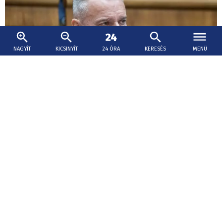
NAGYÍT
KICSINYÍT
24 ÓRA
KERESÉS
MENÜ
2026. augusztus 2., 12:36
Raši: A parlamentnek megvannak az eszközei
az állami kitüntetések visszavonására
Raši ennek kapcsán értetlenségének adott hangot az
SNS javaslatával kapcsolatban, amely szerint a
parlamentnek külön törvényben kellene felhatalmazást
kapnia arra, hogy visszavonhassa a már odaítélt állami
kitüntetéseket.