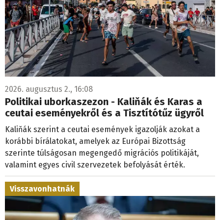
2026. augusztus 2., 16:08
Politikai uborkaszezon - Kaliňák és Karas a
ceutai eseményekről és a Tisztítótűz ügyről
Kaliňák szerint a ceutai események igazolják azokat a
korábbi bírálatokat, amelyek az Európai Bizottság
szerinte túlságosan megengedő migrációs politikáját,
valamint egyes civil szervezetek befolyását érték.
Visszavonhatnák