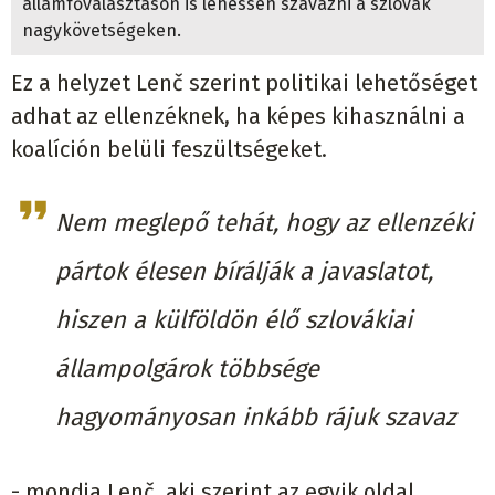
államfőválasztáson is lehessen szavazni a szlovák
nagykövetségeken.
Ez a helyzet Lenč szerint politikai lehetőséget
adhat az ellenzéknek, ha képes kihasználni a
koalíción belüli feszültségeket.
Nem meglepő tehát, hogy az ellenzéki
pártok élesen bírálják a javaslatot,
hiszen a külföldön élő szlovákiai
állampolgárok többsége
hagyományosan inkább rájuk szavaz
- mondja Lenč, aki szerint az egyik oldal