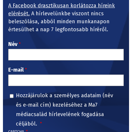
A Facebook drasztikusan korlátozza híreink
elérését.
A hírlevelünkbe viszont nincs
beleszólása, abból minden munkanapon
értesülhet a nap 7 legfontosabb híréről.
Név
E-mail
Hozzájárulok a személyes adataim (név
és e-mail cím) kezeléséhez a Ma7
médiacsalád hírlevelének fogadása
céljából.
CAPTCHA