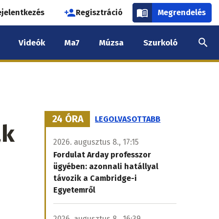
használói
ejelentkezés
Regisztráció
Megrendelés
k
Videók
Ma7
Múzsa
Szurkoló
nüje
24 ÓRA
LEGOLVASOTTABB
ak
2026. augusztus 8., 17:15
Fordulat Arday professzor
ügyében: azonnali hatállyal
távozik a Cambridge-i
Egyetemről
2026. augusztus 8., 16:39