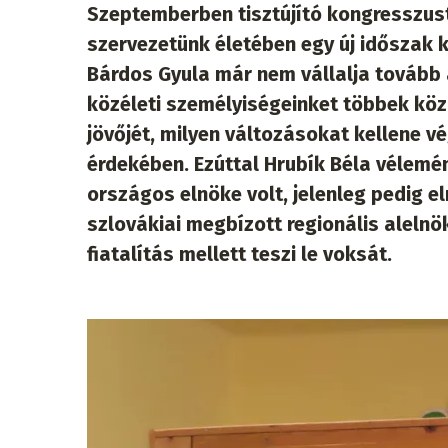
Szeptemberben tisztújító kongresszust 
szervezetünk életében egy új időszak k
Bárdos Gyula már nem vállalja tovább 
közéleti személyiségeinket többek köz
jövőjét, milyen változásokat kellene 
érdekében. Ezúttal Hrubík Béla vélemé
országos elnöke volt, jelenleg pedig e
szlovákiai megbízott regionális alelnö
fiatalítás mellett teszi le voksát.