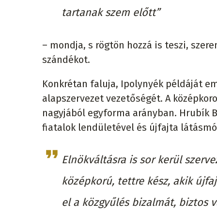
tartanak szem előtt”
– mondja, s rögtön hozzá is teszi, szere
szándékot.
Konkrétan faluja, Ipolynyék példáját em
alapszervezet vezetőségét. A középkoro
nagyjából egyforma arányban. Hrubík Bé
fiatalok lendületével és újfajta látásmó
Elnökváltásra is sor kerül szerv
középkorú, tettre kész, akik újf
el a közgyűlés bizalmát, biztos 