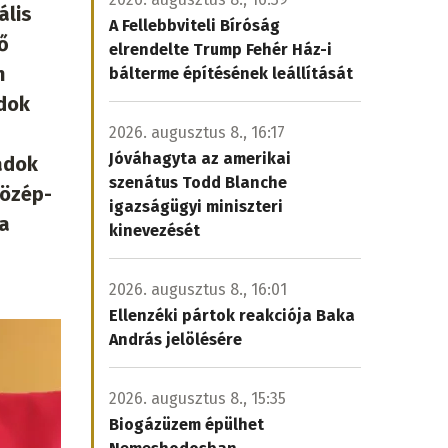
ális
A Fellebbviteli Bíróság
ő
elrendelte Trump Fehér Ház-i
n
bálterme építésének leállítását
adok
2026. augusztus 8., 16:17
Jóváhagyta az amerikai
adok
szenátus Todd Blanche
közép-
igazságügyi miniszteri
 a
kinevezését
2026. augusztus 8., 16:01
Ellenzéki pártok reakciója Baka
András jelölésére
2026. augusztus 8., 15:35
Biogázüzem épülhet