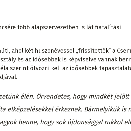
ncsére több alapszervezetben is lát fiatalítási
líti, ahol két huszonévessel „frissítették” a Cs
sztály és az idősebbek is képviselve vannak ben
la szerint ötvözni kell az idősebbek tapasztalat
djával.
ezetünk élén. Örvendetes, hogy mindkét jelölt
ajta elképzelésekkel érkeznek. Bármelyikük is 
vagyok benne, hogy sok újdonsággal rukkol elő