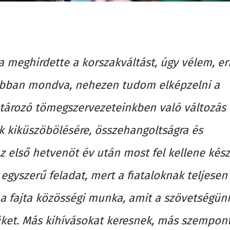
a meghirdette a korszakváltást, úgy vélem, er
obban mondva, nehezen tudom elképzelni a
atározó tömegszervezeteinkben való változás
k kiküszöbölésére, összehangoltságra és
Az első hetvenöt év után most fel kellene kész
egyszerű feladat, mert a fiataloknak teljese
z a fajta közösségi munka, amit a szövetségün
müket. Más kihívásokat keresnek, más szempon