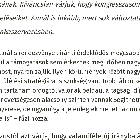
nak. Kíváncsian várjuk, hogy kongresszuson
léseiket. Annál is inkább, mert sok változtat
unkaszervezésben.
lturális rendezvények iránti érdeklődés megcsapp
ásul a támogatások sem érkeznek meg időben nag
st, nyáron zajlik. Ilyen körülmények között nag
túlélési stratégiára is szükség van. Több lábon ke
m tartanám ördögtől valónak például a tagsági dí
 nevetségesen alacsony szinten vannak Segíthet
nyerése, de ugyanúgy a jelenlegiek mellett az uni
is” – fűzi hozzá.
stól azt várja, hogy valamiféle új irányba á