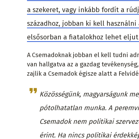
a szekeret, vagy inkább fordít a rúd
századhoz, jobban ki kell használn
elsősorban a fiatalokhoz lehet eljut
A Csemadoknak jobban el kell tudni adn
van hallgatva az a gazdag tevékenység, 
zajlik a Csemadok égisze alatt a Felvid
Közösségünk, magyarságunk meg
pótolhatatlan munka. A peremvi
Csemadok nem politikai szervez
érint. Ha nincs politikai érdekk