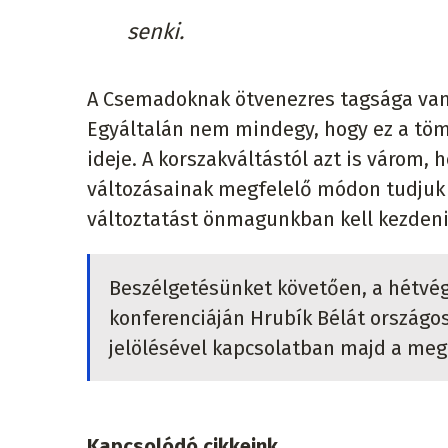
senki.
A Csemadoknak ötvenezres tagsága van,
Egyáltalán nem mindegy, hogy ez a töme
ideje. A korszakváltástól azt is várom, 
változásainak megfelelő módon tudjuk 
változtatást önmagunkban kell kezdeni” 
Beszélgetésünket követően, a hétvég
konferenciáján Hrubík Bélát országo
jelölésével kapcsolatban majd a meg
Kapcsolódó cikkeink