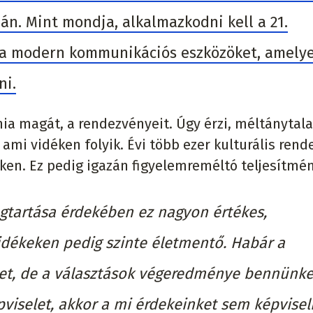
ján. Mint mondja, alkalmazkodni kell a 21.
i a modern kommunikációs eszközöket, amely
ni.
ia magát, a rendezvényeit. Úgy érzi, méltánytala
ami vidéken folyik. Évi több ezer kulturális ren
éken. Ez pedig igazán figyelemreméltó teljesítmén
tartása érdekében ez nagyon értékes,
dékeken pedig szinte életmentő. Habár a
et, de a választások végeredménye bennünket
épviselet, akkor a mi érdekeinket sem képvisel