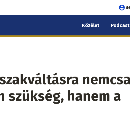
Fel
B
fió
Közélet
Podcast
me
rszakváltásra nemcs
an szükség, hanem a