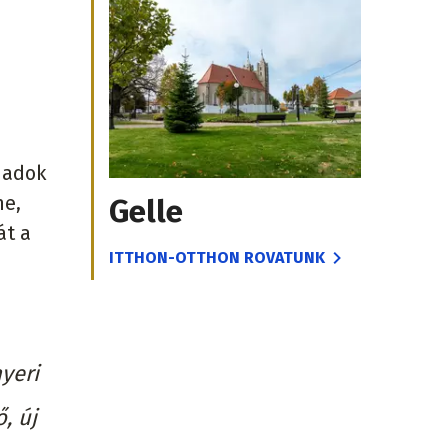
emadok
ne,
Gelle
át a
ITTHON-OTTHON ROVATUNK
nyeri
, új