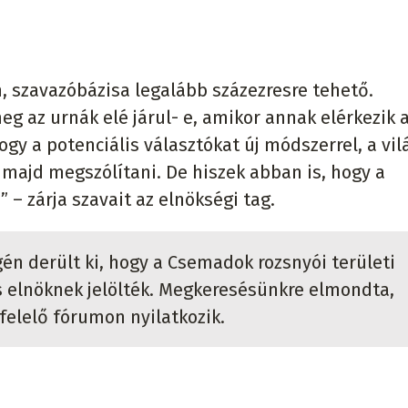
 szavazóbázisa legalább százezresre tehető.
g az urnák elé járul- e, amikor annak elérkezik 
hogy a potenciális választókat új módszerrel, a vil
majd megszólítani. De hiszek abban is, hogy a
– zárja szavait az elnökségi tag.
én derült ki, hogy a Csemadok rozsnyói területi
s elnöknek jelölték. Megkeresésünkre elmondta,
felelő fórumon nyilatkozik.