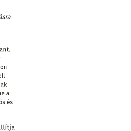
ásra
ant.
y
yon
ll
jak
ne a
ós és
llítja