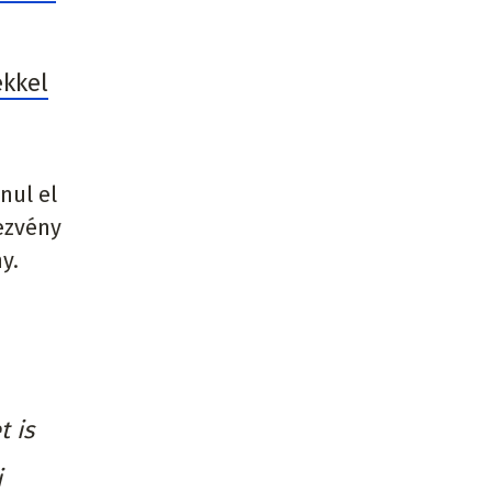
ekkel
nul el
dezvény
y.
 is
i