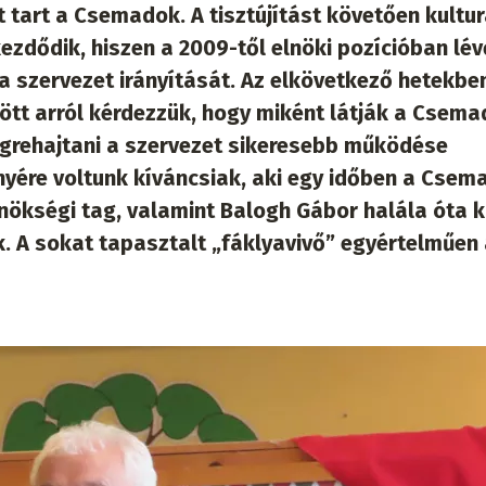
tart a Csemadok. A tisztújítást követően kultur
ezdődik, hiszen a 2009-től elnöki pozícióban lév
a szervezet irányítását. Az elkövetkező hetekbe
ött arról kérdezzük, hogy miként látják a Csem
végrehajtani a szervezet sikeresebb működése
nyére voltunk kíváncsiak, aki egy időben a Csem
lnökségi tag, valamint Balogh Gábor halála óta 
k. A sokat tapasztalt „fáklyavivő” egyértelműen