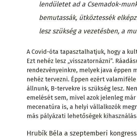
lendületet ad a Csemadok-munká
bemutassák, ütköztessék elképze
lesz szükség a vezetésben, a m
A Covid-óta tapasztalhatjuk, hogy a ku
Ezt nehéz lesz „visszatornázni”. Ráad
rendezvényeinkre, melyek java éppen mo
nehéz tervezni. Éppen ezért valamiféle 
állnunk, B-tervekre is szükség lesz. Ne
emelését sem, mivel azok jelenleg már
mecenatúra is, a helyi vállalkozók meg
más pályázati lehetőségek kihasználása 
Hrubík Béla a szeptemberi kongresszu