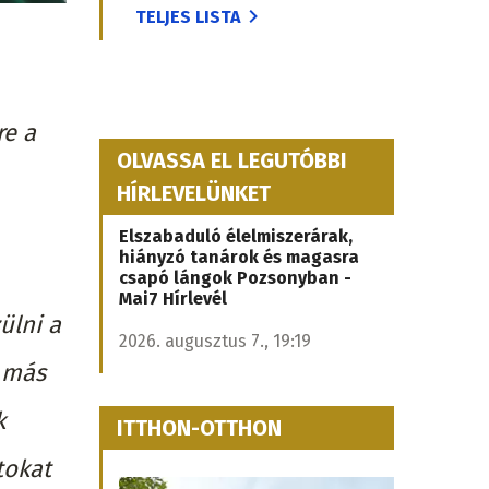
TELJES LISTA
re a
OLVASSA EL LEGUTÓBBI
HÍRLEVELÜNKET
Elszabaduló élelmiszerárak,
hiányzó tanárok és magasra
csapó lángok Pozsonyban -
Mai7 Hírlevél
ülni a
2026. augusztus 7., 19:19
n más
k
ITTHON-OTTHON
tokat