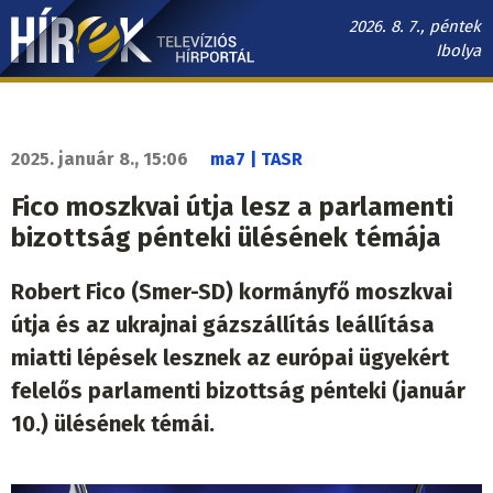
Ugrás
2026. 8. 7., péntek
a
Ibolya
tartalomra
Hírek.sk
fő
navigáció
2025. január 8., 15:06
ma7 | TASR
Fico moszkvai útja lesz a parlamenti
bizottság pénteki ülésének témája
Robert Fico (Smer-SD) kormányfő moszkvai
útja és az ukrajnai gázszállítás leállítása
miatti lépések lesznek az európai ügyekért
felelős parlamenti bizottság pénteki (január
10.) ülésének témái.