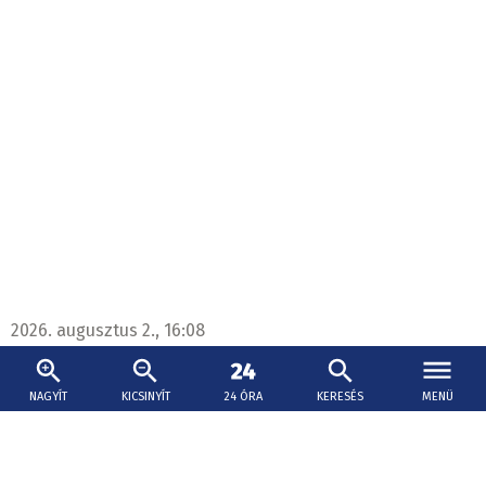
2026. augusztus 2., 16:08
Politikai uborkaszezon - Kaliňák és Karas a
ceutai eseményekről és a Tisztítótűz ügyről
NAGYÍT
KICSINYÍT
24 ÓRA
KERESÉS
MENÜ
Kaliňák szerint a ceutai események igazolják azokat a
korábbi bírálatokat, amelyek az Európai Bizottság
szerinte túlságosan megengedő migrációs politikáját,