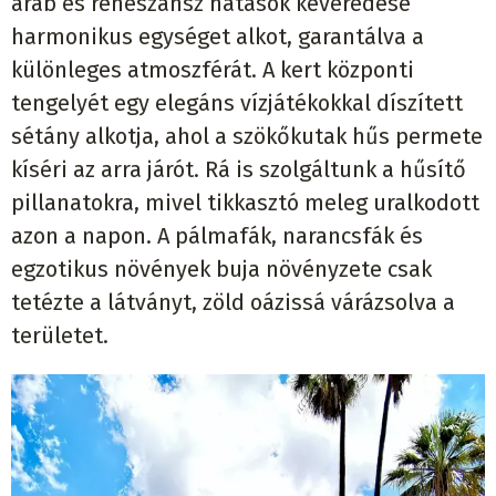
arab és reneszánsz hatások keveredése
harmonikus egységet alkot, garantálva a
különleges atmoszférát. A kert központi
tengelyét egy elegáns vízjátékokkal díszített
sétány alkotja, ahol a szökőkutak hűs permete
kíséri az arra járót. Rá is szolgáltunk a hűsítő
pillanatokra, mivel tikkasztó meleg uralkodott
azon a napon. A pálmafák, narancsfák és
egzotikus növények buja növényzete csak
tetézte a látványt, zöld oázissá várázsolva a
területet.