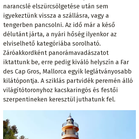
narancslé elszürcsölgetése után sem
igyekeztünk vissza a szállásra, vagy a
tengerben pancsolni. Az idő már a késő
délutánt járta, a nyári hőség ilyenkor az
elviselhető kategóriába sorolható.
Záróakkordként panorámavadászatot
iktattunk be, erre pedig kiváló helyszín a Far
des Cap Gros, Mallorca egyik leglátványosabb
kilátópontja. A sziklás partvidék peremén álló
világítótoronyhoz kacskaringós és festői
szerpentineken keresztül juthatunk fel.