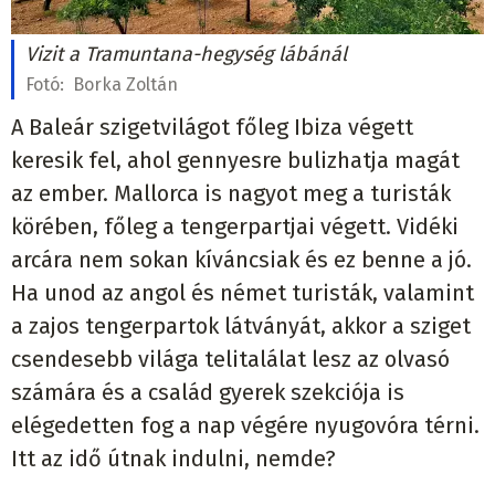
Vizit a Tramuntana-hegység lábánál
Fotó:
Borka Zoltán
A Baleár szigetvilágot főleg Ibiza végett
keresik fel, ahol gennyesre bulizhatja magát
az ember. Mallorca is nagyot meg a turisták
körében, főleg a tengerpartjai végett. Vidéki
arcára nem sokan kíváncsiak és ez benne a jó.
Ha unod az angol és német turisták, valamint
a zajos tengerpartok látványát, akkor a sziget
csendesebb világa telitalálat lesz az olvasó
számára és a család gyerek szekciója is
elégedetten fog a nap végére nyugovóra térni.
Itt az idő útnak indulni, nemde?