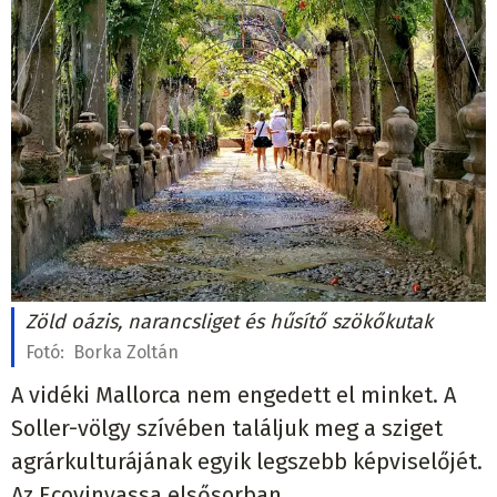
Zöld oázis, narancsliget és hűsítő szökőkutak
Fotó:
Borka Zoltán
A vidéki Mallorca nem engedett el minket. A
Soller-völgy szívében találjuk meg a sziget
agrárkulturájának egyik legszebb képviselőjét.
Az Ecovinyassa elsősorban