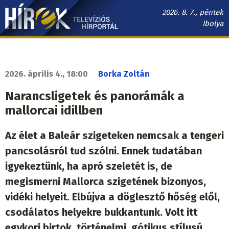
Ugrás
2026. 8. 7., péntek
a
Ibolya
tartalomra
Hírek.sk
fő
navigáció
2026. április 4., 18:00
Borka Zoltán
Narancsligetek és panorámák a
mallorcai idillben
Az élet a Baleár szigeteken nemcsak a tengeri
pancsolásról tud szólni. Ennek tudatában
igyekeztünk, ha apró szeletét is, de
megismerni Mallorca szigetének bizonyos,
vidéki helyeit. Elbújva a döglesztő hőség elől,
csodálatos helyekre bukkantunk. Volt itt
egykori birtok, történelmi, gótikus stílusú