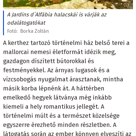
A Jardins d´Alfábia halacskái is várják az
odalátogatókat
Fotó:
Borka Zoltán
A kerthez tartozó történelmi ház belső terei a
mallorcai nemesi életformát idézik meg,
gazdagon díszített bútorokkal és
festményekkel. Az árnyas lugasok és a
vízcsobogás nyugalmat árasztanak, mintha
másik korba lépnénk át. A háttérben
emelkedő hegyek látványa még inkább
kiemeli a hely romantikus jellegét. A
történelmi múlt és a természet közelsége
egyszerre érezhető minden részletben. A
látogatás során az ember könnyen elveszíti az