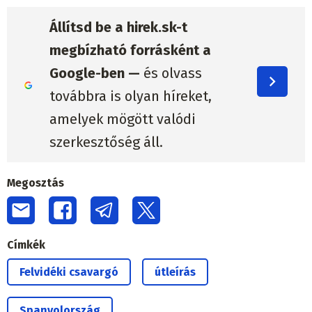
Állítsd be a hirek.sk-t
megbízható forrásként a
Google-ben —
és olvass
továbbra is olyan híreket,
amelyek mögött valódi
szerkesztőség áll.
Megosztás
Címkék
Felvidéki csavargó
útleírás
Spanyolország