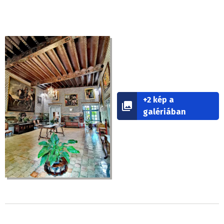
+2 kép a
galériában