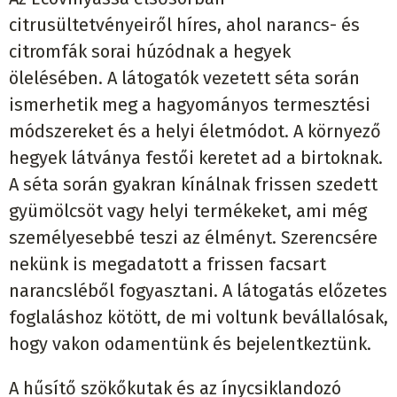
citrusültetvényeiről híres, ahol narancs- és
citromfák sorai húzódnak a hegyek
ölelésében. A látogatók vezetett séta során
ismerhetik meg a hagyományos termesztési
módszereket és a helyi életmódot. A környező
hegyek látványa festői keretet ad a birtoknak.
A séta során gyakran kínálnak frissen szedett
gyümölcsöt vagy helyi termékeket, ami még
személyesebbé teszi az élményt. Szerencsére
nekünk is megadatott a frissen facsart
narancsléből fogyasztani. A látogatás előzetes
foglaláshoz kötött, de mi voltunk bevállalósak,
hogy vakon odamentünk és bejelentkeztünk.
A hűsítő szökőkutak és az ínycsiklandozó