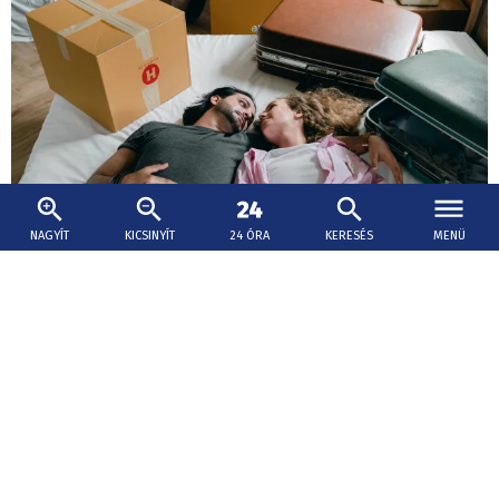
NAGYÍT
KICSINYÍT
24 ÓRA
KERESÉS
MENÜ
2026. augusztus 6., 20:05
Januártól sokaknak mélyebben a zsebükbe
kell nyúlniuk az ingatlanvásárlásnál
A hiteligénylő havi jövedelme papíron bőségesen
elegendő lenne a törlesztőrészletek fizetésére, a
megemelt önerőt azonban nem tudja egy összegben
előteremteni.