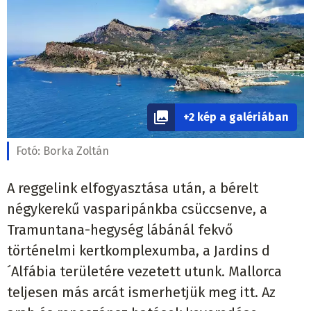
+2 kép a galériában
Fotó:
Borka Zoltán
A reggelink elfogyasztása után, a bérelt
négykerekű vasparipánkba csüccsenve, a
Tramuntana-hegység lábánál fekvő
történelmi kertkomplexumba, a Jardins d
´Alfábia területére vezetett utunk. Mallorca
teljesen más arcát ismerhetjük meg itt. Az