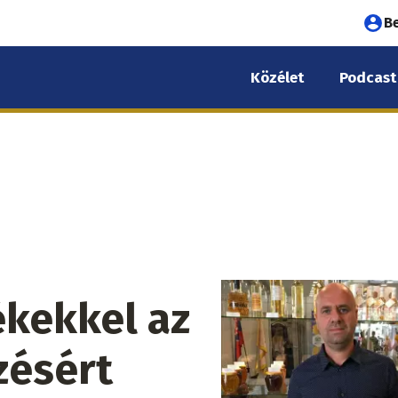
Fel
B
fió
Közélet
Podcast
me
kekkel az
ésért