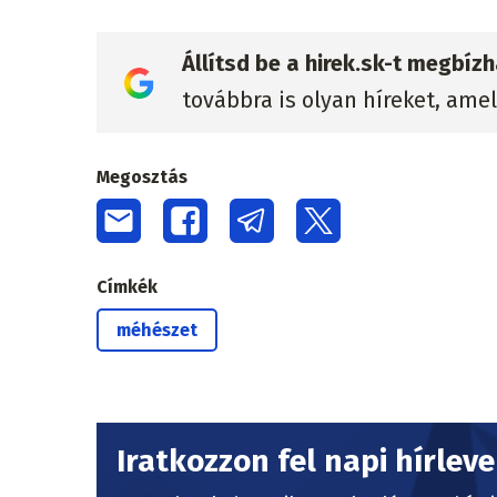
Állítsd be a hirek.sk-t megbí
továbbra is olyan híreket, ame
Megosztás
Címkék
méhészet
Iratkozzon fel napi hírlev