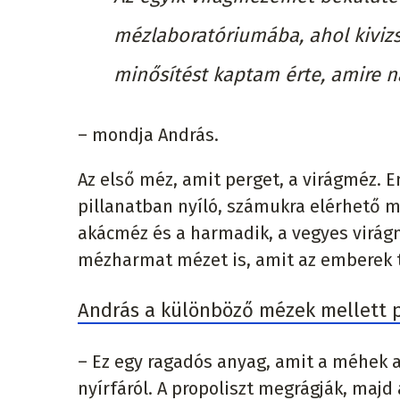
mézlaboratóriumába, ahol kivizsg
minősítést kaptam érte, amire 
– mondja András.
Az első méz, amit perget, a virágméz. E
pillanatban nyíló, számukra elérhető mi
akácméz és a harmadik, a vegyes virág
mézharmat mézet is, amit az emberek 
András a különböző mézek mellett pr
– Ez egy ragadós anyag, amit a méhek a 
nyírfáról. A propoliszt megrágják, maj