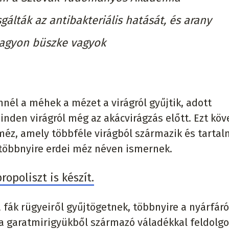
álták az antibakteriális hatását, és arany
nagyon büszke vagyok
nnél a méhek a mézet a virágról gyűjtik, adott
nden virágról még az akácvirágzás előtt. Ezt köve
méz, amely többféle virágból származik és tarta
többnyire erdei méz néven ismernek.
opoliszt is készít.
fák rügyeiről gyűjtögetnek, többnyire a nyárfáró
d a garatmirigyükből származó váladékkal feldolgo