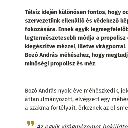
Télvíz idején különösen fontos, hogy o
szervezetünk ellenálló és védekező k
fokozására. Ennek egyik legmegfelelő
legtermészetesebb módja a propolisz 
kiegészítve mézzel, illetve virágporral.
Bozó András méhészhez, hogy megtudj
minőségi propolisz és méz.
Bozó András nyolc éve méhészkedik, je
áttanulmányozott, elvégzett egy méhés
a szakma fortélyait, érkeznek az elisme
Az egyik virágmézemet beküldt