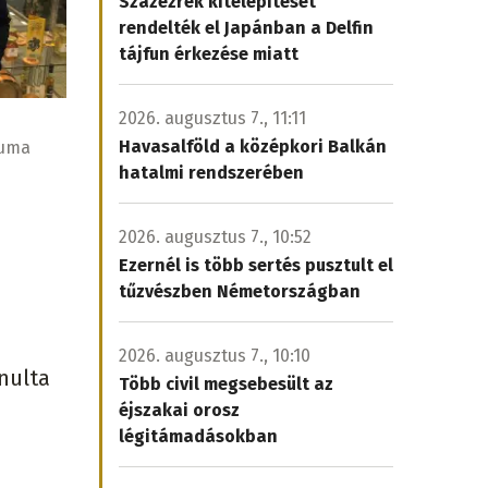
Százezrek kitelepítését
rendelték el Japánban a Delfin
tájfun érkezése miatt
2026. augusztus 7., 11:11
Havasalföld a középkori Balkán
vuma
hatalmi rendszerében
2026. augusztus 7., 10:52
Ezernél is több sertés pusztult el
tűzvészben Németországban
2026. augusztus 7., 10:10
nulta
Több civil megsebesült az
éjszakai orosz
légitámadásokban