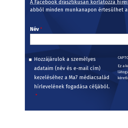
A Facebook drasztikusan korlátozza hírei
abból minden munkanapon értesülhet a 
Név
CAPT
Hozzájárulok a személyes
Ez a k
adataim (név és e-mail cím)
látog
kezeléséhez a Ma7 médiacsalád
kéretl
hírlevelének fogadása céljából.