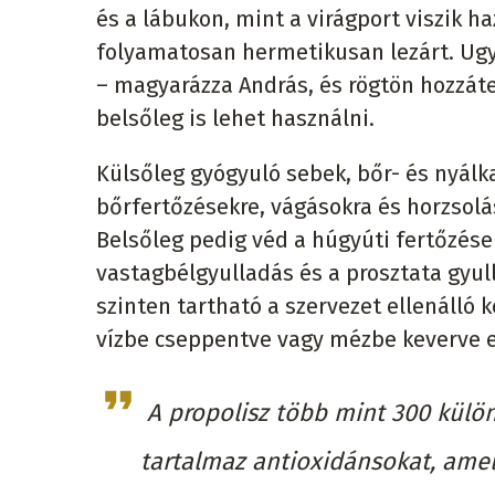
és a lábukon, mint a virágport viszik ha
folyamatosan hermetikusan lezárt. Ugy
– magyarázza András, és rögtön hozzátes
belsőleg is lehet használni.
Külsőleg gyógyuló sebek, bőr- és nyálk
bőrfertőzésekre, vágásokra és horzsolás
Belsőleg pedig véd a húgyúti fertőzése
vastagbélgyulladás és a prosztata gyul
szinten tartható a szervezet ellenálló 
vízbe cseppentve vagy mézbe keverve e
A propolisz több mint 300 külö
tartalmaz antioxidánsokat, amel