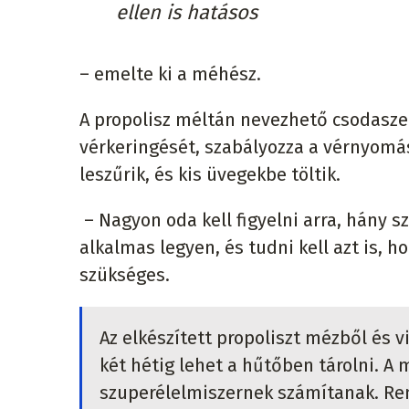
ellen is hatásos
– emelte ki a méhész.
A propolisz méltán nevezhető csodaszer
vérkeringését, szabályozza a vérnyomást
leszűrik, és kis üvegekbe töltik.
– Nagyon oda kell figyelni arra, hány s
alkalmas legyen, és tudni kell azt is,
szükséges.
Az elkészített propoliszt mézből és 
két hétig lehet a hűtőben tárolni. A 
szuperélelmiszernek számítanak. Re