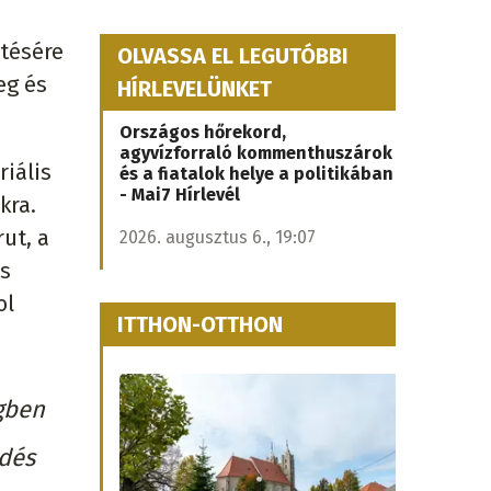
ítésére
OLVASSA EL LEGUTÓBBI
eg és
HÍRLEVELÜNKET
Országos hőrekord,
agyvízforraló kommenthuszárok
iális
és a fiatalok helye a politikában
- Mai7 Hírlevél
kra.
ut, a
2026. augusztus 6., 19:07
as
ol
ITTHON-OTTHON
gben
edés