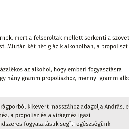
nek, mert a felsoroltak mellett serkenti a szöve
. Miután két hétig ázik alkoholban, a propoliszt
zázalékos az alkohol, hogy emberi fogyasztásra
 hogy hány gramm propoliszhoz, mennyi gramm alk
virágporból kikevert masszához adagolja András, e
méz, a propolisz és a virágméz igazi
ndszeres fogyasztásuk segíti egészségünk