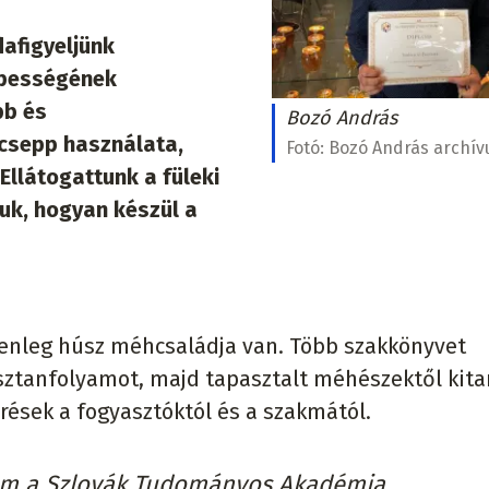
dafigyeljünk
épességének
bb és
Bozó András
csepp használata,
Fotó:
Bozó András archí
 Ellátogattunk a füleki
uk, hogyan készül a
lenleg húsz méhcsaládja van. Több szakkönyvet
ztanfolyamot, majd tapasztalt méhészektől kita
rések a fogyasztóktól és a szakmától.
em a Szlovák Tudományos Akadémia