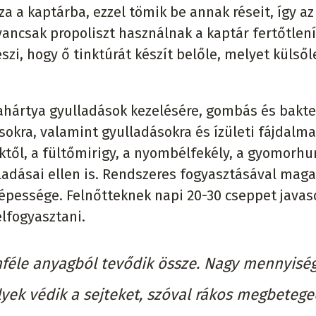
za a kaptárba, ezzel tömik be annak réseit, így az
ancsak propoliszt használnak a kaptár fertőtlen
zi, hogy ő tinktúrát készít belőle, melyet külsől
ahártya gyulladások kezelésére, gombás és bakter
okra, valamint gyulladásokra és ízületi fájdalma
ktől, a fültőmirigy, a nyombélfekély, a gyomorhur
ladásai ellen is. Rendszeres fogyasztásával mag
képessége. Felnőtteknek napi 20-30 cseppet javas
lfogyasztani.
nféle anyagból tevődik össze. Nagy mennyisé
yek védik a sejteket, szóval rákos megbeteg