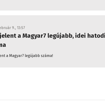
ebruár 9., 13:57
elent a Magyar7 legújabb, idei hatod
ma
ent a Magyar7 legújabb száma!