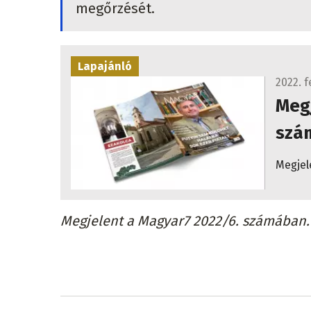
megőrzését.
Lapajánló
2022. f
Megj
szá
Megjel
Megjelent a Magyar7 2022/6. számában.