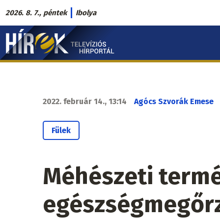
Ugrás
2026. 8. 7., péntek
Ibolya
a
Hírek.sk
tartalomra
fő
navigáció
2022. február 14., 13:14
Agócs Szvorák Emese
Fülek
Méhészeti termé
egészségmegőrz