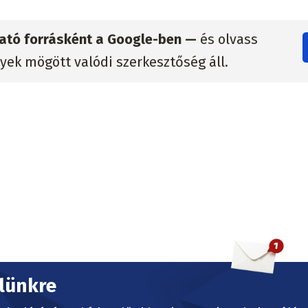
zható forrásként a Google-ben —
és olvass
lyek mögött valódi szerkesztőség áll.
elünkre