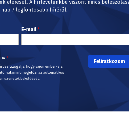
nk elérését.
A hírlevelünkbe viszont nincs beleszólás
nap 7 legfontosabb híréről.
E-mail
CHA
érdés vizsgálja, hogy vajon ember-e a
ató, valamint megelőzi az automatikus
en üzenetek beküldését.