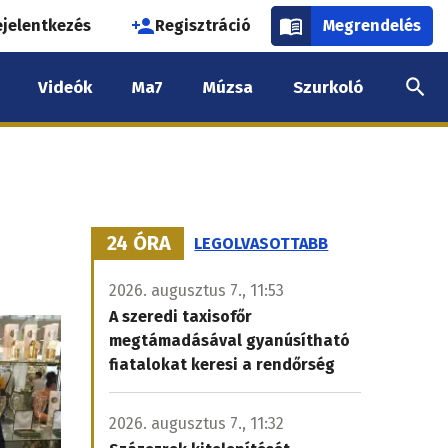
használói
ejelentkezés
Regisztráció
Megrendelés
k
Videók
Ma7
Múzsa
Szurkoló
nüje
24 ÓRA
LEGOLVASOTTABB
2026. augusztus 7., 11:53
A szeredi taxisofőr
megtámadásával gyanúsítható
fiatalokat keresi a rendőrség
2026. augusztus 7., 11:32