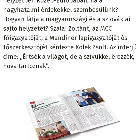
helyzetben Közép-Európában, ha a
nagyhatalmi érdekekkel szembesülünk?
Hogyan látja a magyarországi és a szlovákiai
sajtó helyzetét? Szalai Zoltánt, az MCC
főigazgatóját, a Mandiner lapigazgatóját és
főszerkesztőjét kérdezte Kolek Zsolt. Az interjú
címe: „Értsék a világot, de a szívükkel érezzék,
hova tartoznak”.