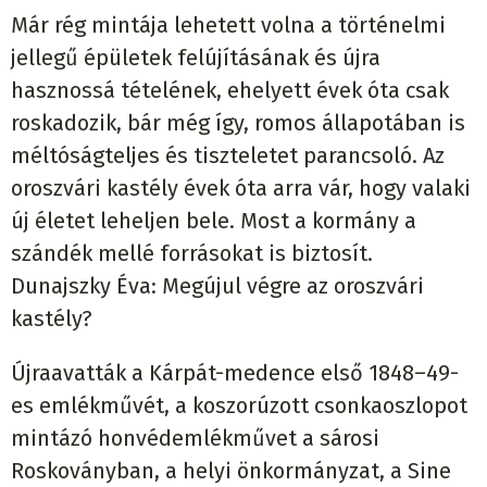
Már rég mintája lehetett volna a történelmi
jellegű épületek felújításának és újra
hasznossá tételének, ehelyett évek óta csak
roskadozik, bár még így, romos állapotában is
méltóságteljes és tiszteletet parancsoló. Az
oroszvári kastély évek óta arra vár, hogy valaki
új életet leheljen bele. Most a kormány a
szándék mellé forrásokat is biztosít.
Dunajszky Éva: Megújul végre az oroszvári
kastély?
Újraavatták a Kárpát-medence első 1848–49-
es emlékművét, a koszorúzott csonkaoszlopot
mintázó honvédemlékművet a sárosi
Roskoványban, a helyi önkormányzat, a Sine