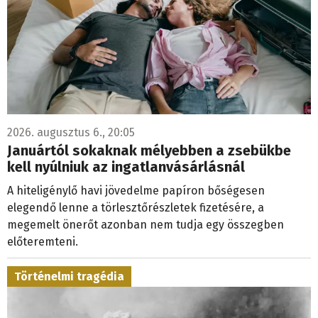
2026. augusztus 6., 20:05
Januártól sokaknak mélyebben a zsebükbe
kell nyúlniuk az ingatlanvásárlásnál
A hiteligénylő havi jövedelme papíron bőségesen
elegendő lenne a törlesztőrészletek fizetésére, a
megemelt önerőt azonban nem tudja egy összegben
előteremteni.
Történelmi tragédia