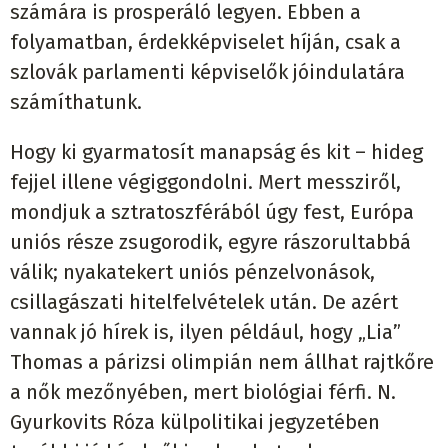
számára is prosperáló legyen. Ebben a
folyamatban, érdekképviselet híján, csak a
szlovák parlamenti képviselők jóindulatára
számíthatunk.
Hogy ki gyarmatosít manapság és kit – hideg
fejjel illene végiggondolni. Mert messziről,
mondjuk a sztratoszférából úgy fest, Európa
uniós része zsugorodik, egyre rászorultabbá
válik; nyakatekert uniós pénzelvonások,
csillagászati hitelfelvételek után. De azért
vannak jó hírek is, ilyen például, hogy „Lia”
Thomas a párizsi olimpián nem állhat rajtkőre
a nők mezőnyében, mert biológiai férfi. N.
Gyurkovits Róza külpolitikai jegyzetében