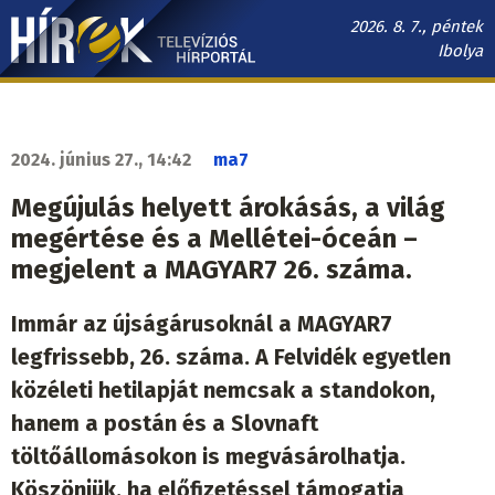
Ugrás
2026. 8. 7., péntek
a
Ibolya
tartalomra
Hírek.sk
fő
navigáció
2024. június 27., 14:42
ma7
Megújulás helyett árokásás, a világ
megértése és a Mellétei-óceán –
megjelent a MAGYAR7 26. száma.
Immár az újságárusoknál a MAGYAR7
legfrissebb, 26. száma. A Felvidék egyetlen
közéleti hetilapját nemcsak a standokon,
hanem a postán és a Slovnaft
töltőállomásokon is megvásárolhatja.
Köszönjük, ha előfizetéssel támogatja