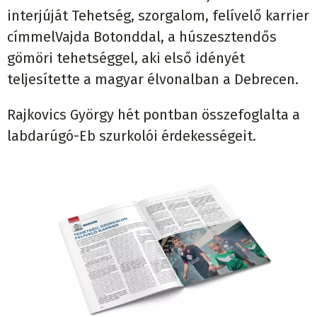
interjúját Tehetség, szorgalom, felívelő karrier
címmelVajda Botonddal, a húszesztendős
gömöri tehetséggel, aki első idényét
teljesítette a magyar élvonalban a Debrecen.
Rajkovics György hét pontban összefoglalta a
labdarúgó-Eb szurkolói érdekességeit.