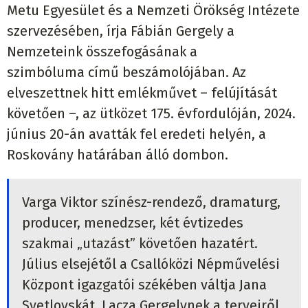
Metu Egyesület és a Nemzeti Örökség Intézete
szervezésében, írja Fábián Gergely a
Nemzeteink összefogásának a
szimbóluma című beszámolójában. Az
elveszettnek hitt emlékművet – felújítását
követően –, az ütközet 175. évfordulóján, 2024.
június 20-án avatták fel eredeti helyén, a
Roskovány határában álló dombon.
Varga Viktor színész-rendező, dramaturg,
producer, menedzser, két évtizedes
szakmai „utazást” követően hazatért.
Július elsejétől a Csallóközi Népművelési
Központ igazgatói székében váltja Jana
Svetlovskát. Lacza Gergelynek a terveiről