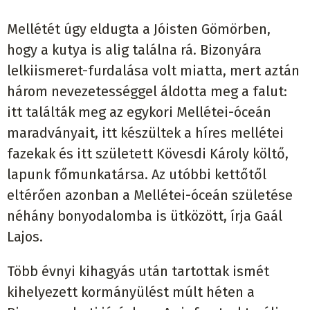
Mellétét úgy eldugta a Jóisten Gömörben,
hogy a kutya is alig találna rá. Bizonyára
lelkiismeret-furdalása volt miatta, mert aztán
három nevezetességgel áldotta meg a falut:
itt találták meg az egykori Mellétei-óceán
maradványait, itt készültek a híres mellétei
fazekak és itt született Kövesdi Károly költő,
lapunk főmunkatársa. Az utóbbi kettőtől
eltérően azonban a Mellétei-óceán születése
néhány bonyodalomba is ütközött, írja Gaál
Lajos.
Több évnyi kihagyás után tartottak ismét
kihelyezett kormányülést múlt héten a