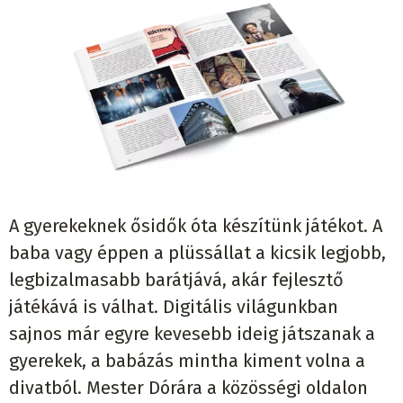
A gyerekeknek ősidők óta készítünk játékot. A
baba vagy éppen a plüssállat a kicsik legjobb,
legbizalmasabb barátjává, akár fejlesztő
játékává is válhat. Digitális világunkban
sajnos már egyre kevesebb ideig játszanak a
gyerekek, a babázás mintha kiment volna a
divatból. Mester Dórára a közösségi oldalon