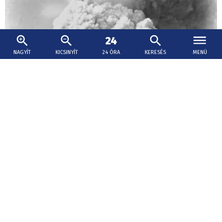
NAGYÍT
KICSINYÍT
24 ÓRA
KERESÉS
MENÜ
2026. augusztus 6., 14:56
Nyolcvanegy éve érte atomtámadás
Hirosimát