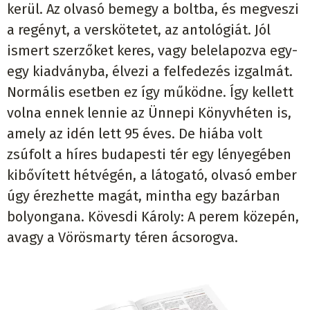
kerül. Az olvasó bemegy a boltba, és megveszi
a regényt, a verskötetet, az antológiát. Jól
ismert szerzőket keres, vagy belelapozva egy-
egy kiadványba, élvezi a felfedezés izgalmát.
Normális esetben ez így működne. Így kellett
volna ennek lennie az Ünnepi Könyvhéten is,
amely az idén lett 95 éves. De hiába volt
zsúfolt a híres budapesti tér egy lényegében
kibővített hétvégén, a látogató, olvasó ember
úgy érezhette magát, mintha egy bazárban
bolyongana. Kövesdi Károly: A perem közepén,
avagy a Vörösmarty téren ácsorogva.