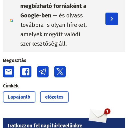
megbízható forrásként a
Google-ben —
és olvass
továbbra is olyan híreket,
amelyek mögött valódi
szerkesztőség áll.
Megosztás
Címkék
Lapajanló
előzetes
Iratkozzon fel napi hírlevelünkre