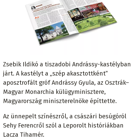
Zsebik Ildikó a tiszadobi Andrássy-kastélyban
járt. A kastélyt a „szép akasztottként”
aposztrofált gróf Andrássy Gyula, az Osztrák–
Magyar Monarchia külügyminisztere,
Magyarország miniszterelnöke építtette.
Az ünnepelt színészről, a császári besúgóról
Sehy Ferencről szól a Leporolt históriákban
Lacza Tihamér.