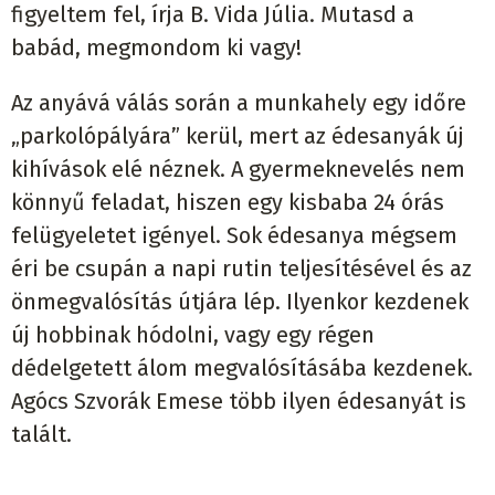
figyeltem fel, írja B. Vida Júlia. Mutasd a
babád, megmondom ki vagy!
Az anyává válás során a munkahely egy időre
„parkolópályára” kerül, mert az édesanyák új
kihívások elé néznek. A gyermeknevelés nem
könnyű feladat, hiszen egy kisbaba 24 órás
felügyeletet igényel. Sok édesanya mégsem
éri be csupán a napi rutin teljesítésével és az
önmegvalósítás útjára lép. Ilyenkor kezdenek
új hobbinak hódolni, vagy egy régen
dédelgetett álom megvalósításába kezdenek.
Agócs Szvorák Emese több ilyen édesanyát is
talált.