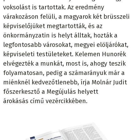
voksolást is tartottak. Az eredmény
várakozáson felüli, a magyarok két brüsszeli
képviselőjüket megtartották, és az
önkormányzatin is helyt álltak, hozták a
legfontosabb városokat, megyei elöljárókat,
képviseleti testületeket. Kelemen Hunorék
elvégezték a munkát, most is, ahogy teszik
folyamatosan, pedig a számarányuk már a
miénknél kedvezőtlenebb, írja Molnár Judit
főszerkesztő a Megújulás helyett
árokásás című vezércikkében.