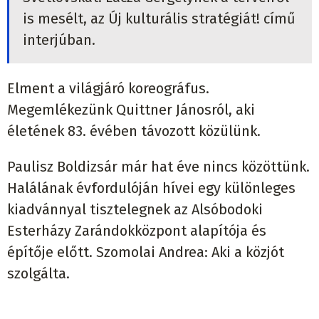
is mesélt, az Új kulturális stratégiát! című
interjúban.
Elment a világjáró koreográfus.
Megemlékezünk Quittner Jánosról, aki
életének 83. évében távozott közülünk.
Paulisz Boldizsár már hat éve nincs közöttünk.
Halálának évfordulóján hívei egy különleges
kiadvánnyal tisztelegnek az Alsóbodoki
Esterházy Zarándokközpont alapítója és
építője előtt. Szomolai Andrea: Aki a közjót
szolgálta.