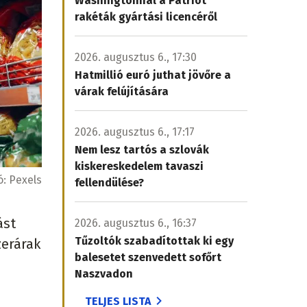
Washingtonnal a Patriot
rakéták gyártási licencéről
2026. augusztus 6., 17:30
Hatmillió euró juthat jövőre a
várak felújítására
2026. augusztus 6., 17:17
Nem lesz tartós a szlovák
kiskereskedelem tavaszi
ó:
Pexels
fellendülése?
ást
2026. augusztus 6., 16:37
Tűzoltók szabadítottak ki egy
zerárak
balesetet szenvedett sofőrt
Naszvadon
TELJES LISTA