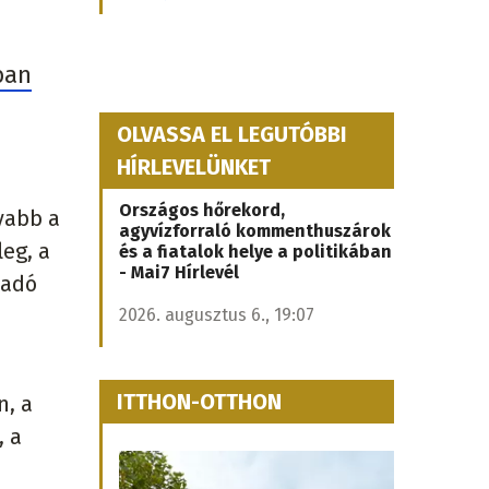
ban
OLVASSA EL LEGUTÓBBI
HÍRLEVELÜNKET
Országos hőrekord,
yabb a
agyvízforraló kommenthuszárok
leg, a
és a fiatalok helye a politikában
- Mai7 Hírlevél
ladó
2026. augusztus 6., 19:07
ITTHON-OTTHON
n, a
, a