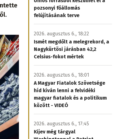
Uniós forrásból készülhet el a
ntette
pozsonyi főállomás
ől.
felújításának terve
2026. augusztus 6., 18:22
Ismét megdőlt a melegrekord, a
Nagykürtösi járásban 42,2
Celsius-fokot mértek
2026. augusztus 6., 18:01
A Magyar Fiatalok Szövetsége
híd kíván lenni a felvidéki
magyar fiatalok és a politikum
között - VIDEÓ
2026. augusztus 6., 17:45
Kijev még tárgyal