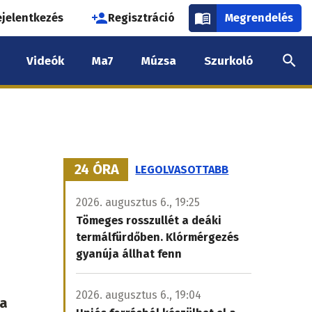
használói
ejelentkezés
Regisztráció
Megrendelés
k
Videók
Ma7
Múzsa
Szurkoló
nüje
24 ÓRA
LEGOLVASOTTABB
2026. augusztus 6., 19:25
Tömeges rosszullét a deáki
termálfürdőben. Klórmérgezés
gyanúja állhat fenn
2026. augusztus 6., 19:04
 a