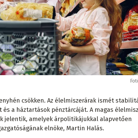
Fot
enyhén csökken. Az élelmiszerárak ismét stabilit
iót és a háztartások pénztárcáját. A magas élelmis
 jelentik, amelyek árpolitikájukkal alapvetően
Igazgatóságának elnöke, Martin Halás.