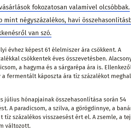
 vásárlások fokozatosan valamivel olcsóbbak.
b mint négyszázalékos, havi összehasonlítás
kkenésről van szó.
lyi évhez képest 61 élelmiszer ára csökkent. A
zalékkal csökkentek éves összevetésben. Alacson
adicsom, a hagyma és a sárgarépa ára is. Ellenkező
agy a fermentált káposzta ára tíz százalékot megha
és július hónapjainak összehasonlítása során 54
t. A paradicsom, a szilva, a görögdinnye, a baná
 tíz százalékos visszaesést ért el. A zsemle, a tej
em változott.