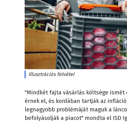
Illusztrációs felvétel
"Mindkét fajta vásárlás költsége ismét 
érnek el, és kordában tartják az inflác
legnagyobb problémáját maguk a láncok
befolyásolják a piacot" mondta el ISD 