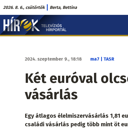
Ugrás
2026. 8. 6., csütörtök
Berta, Bettina
a
Hírek.sk
tartalomra
fő
navigáció
2024. szeptember 9., 18:18
ma7 | TASR
Két euróval olcs
vásárlás
Egy átlagos élelmiszervásárlás 1,81 eu
családi vásárlás pedig több mint öt e