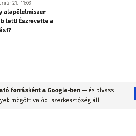
bruár 21., 11:03
 alapélelmiszer
b lett! Észrevette a
ást?
zható forrásként a Google-ben —
és olvass
lyek mögött valódi szerkesztőség áll.