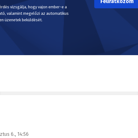
érdés vizsgálja, hogy vajon ember-e a
ató, valamint megelőzi az automatikus
en üzenetek beküldését.
tus 6., 14:56