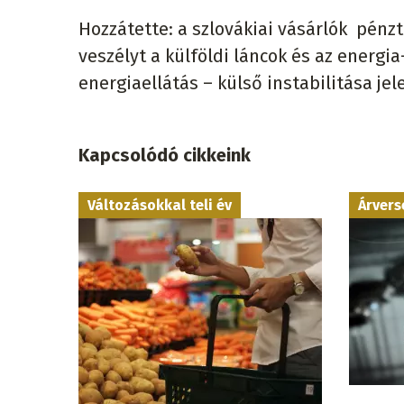
Hozzátette: a szlovákiai vásárlók pénz
veszélyt a külföldi láncok és az energia
energiaellátás – külső instabilitása jele
Kapcsolódó cikkeink
Változásokkal teli év
Árvers