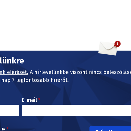
elünkre
nk elérését.
A hírlevelünkbe viszont nincs beleszólás
nap 7 legfontosabb híréről.
E-mail
CHA