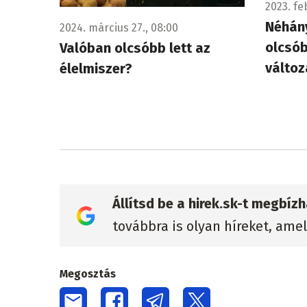
2023. fe
Néhány
2024. március 27., 08:00
olcsób
Valóban olcsóbb lett az
változ
élelmiszer?
Állítsd be a hirek.sk-t megbí
továbbra is olyan híreket, ame
Megosztás