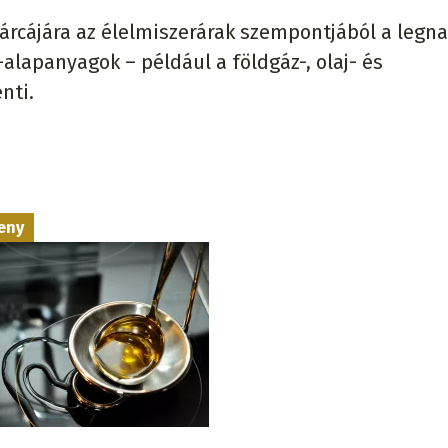
tárcájára az élelmiszerárak szempontjából a legn
-alapanyagok – például a földgáz-, olaj- és
nti.
eny