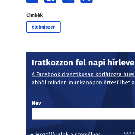
Címkék
élelmiszer
Iratkozzon fel napi hírlev
A Facebook drasztikusan korlátozza hírei
abból minden munkanapon értesülhet a 
Név
CAPT
Hozzájárulok a személyes