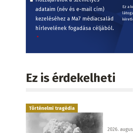
Ez a k
adataim (név és e-mail cím)
látog
kezeléséhez a Ma7 médiacsalád
kéretl
hírlevelének fogadása céljából.
Ez is érdekelheti
Történelmi tragédia
2026. augusz