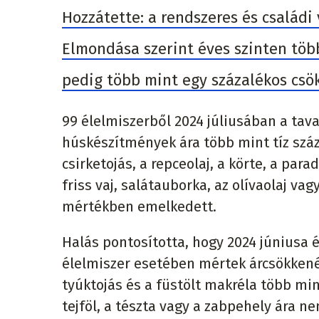
Hozzátette: a rendszeres és családi
Elmondása szerint éves szinten töb
pedig több mint egy százalékos csö
99 élelmiszerből 2024 júliusában a tava
húskészítmények ára több mint tíz szá
csirketojás, a repceolaj, a körte, a par
friss vaj, salátauborka, az olívaolaj v
mértékben emelkedett.
Halás pontosította, hogy 2024 júniusa 
élelmiszer esetében mértek árcsökkenés
tyúktojás és a füstölt makréla több mint
tejföl, a tészta vagy a zabpehely ára n