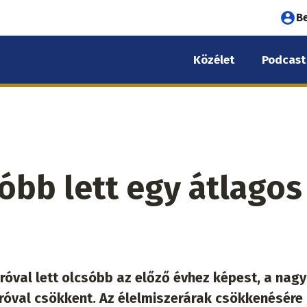
Fel
B
fió
Közélet
Podcast
me
óbb lett egy átlagos
róval lett olcsóbb az előző évhez képest, a nagy
uróval csökkent. Az élelmiszerárak csökkenésére