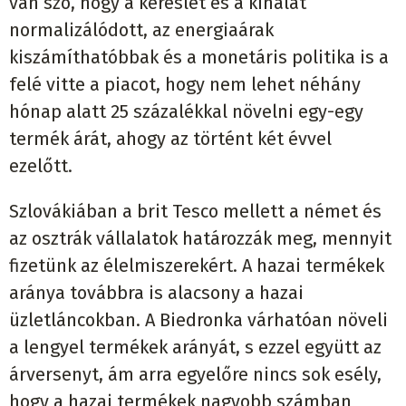
van szó, hogy a kereslet és a kínálat
normalizálódott, az energiaárak
kiszámíthatóbbak és a monetáris politika is a
felé vitte a piacot, hogy nem lehet néhány
hónap alatt 25 százalékkal növelni egy-egy
termék árát, ahogy az történt két évvel
ezelőtt.
Szlovákiában a brit Tesco mellett a német és
az osztrák vállalatok határozzák meg, mennyit
fizetünk az élelmiszerekért. A hazai termékek
aránya továbbra is alacsony a hazai
üzletláncokban. A Biedronka várhatóan növeli
a lengyel termékek arányát, s ezzel együtt az
árversenyt, ám arra egyelőre nincs sok esély,
hogy a hazai termékek nagyobb számban