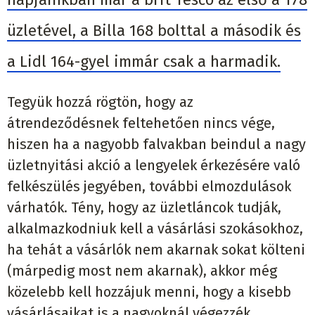
üzletével, a Billa 168 bolttal a második és
a Lidl 164-gyel immár csak a harmadik.
Tegyük hozzá rögtön, hogy az
átrendeződésnek feltehetően nincs vége,
hiszen ha a nagyobb falvakban beindul a nagy
üzletnyitási akció a lengyelek érkezésére való
felkészülés jegyében, további elmozdulások
várhatók. Tény, hogy az üzletláncok tudják,
alkalmazkodniuk kell a vásárlási szokásokhoz,
ha tehát a vásárlók nem akarnak sokat költeni
(márpedig most nem akarnak), akkor még
közelebb kell hozzájuk menni, hogy a kisebb
vásárlásaikat is a nagyoknál végezzék.