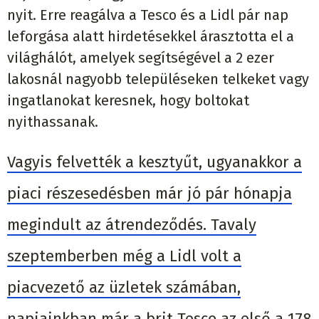
nyit. Erre reagálva a Tesco és a Lidl pár nap
leforgása alatt hirdetésekkel árasztotta el a
világhálót, amelyek segítségével a 2 ezer
lakosnál nagyobb településeken telkeket vagy
ingatlanokat keresnek, hogy boltokat
nyithassanak.
Vagyis felvették a kesztyűt, ugyanakkor a
piaci részesedésben már jó pár hónapja
megindult az átrendeződés. Tavaly
szeptemberben még a Lidl volt a
piacvezető az üzletek számában,
napjainkban már a brit Tesco az első a 178