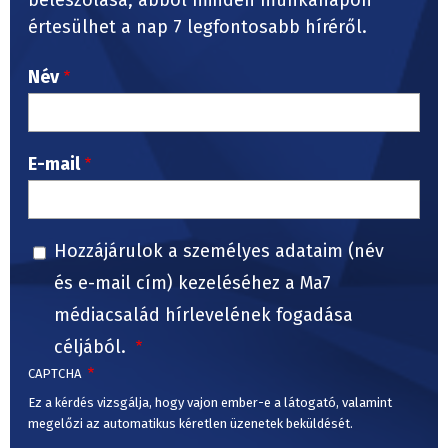
értesülhet a nap 7 legfontosabb híréről.
Név
E-mail
Hozzájárulok a személyes adataim (név
és e-mail cím) kezeléséhez a Ma7
médiacsalád hírlevelének fogadása
céljából.
CAPTCHA
Ez a kérdés vizsgálja, hogy vajon ember-e a látogató, valamint
megelőzi az automatikus kéretlen üzenetek beküldését.