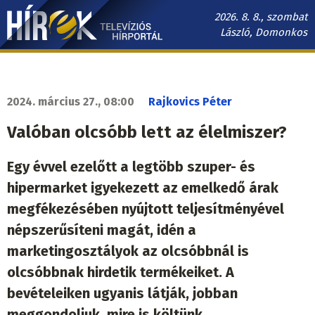
Ugrás
2026. 8. 8., szombat
a
László, Domonkos
tartalomra
Hírek.sk
fő
navigáció
2024. március 27., 08:00
Rajkovics Péter
Valóban olcsóbb lett az élelmiszer?
Egy évvel ezelőtt a legtöbb szuper- és
hipermarket igyekezett az emelkedő árak
megfékezésében nyújtott teljesítményével
népszerűsíteni magát, idén a
marketingosztályok az olcsóbbnál is
olcsóbbnak hirdetik termékeiket. A
bevételeiken ugyanis látják, jobban
meggondoljuk, mire is költünk.