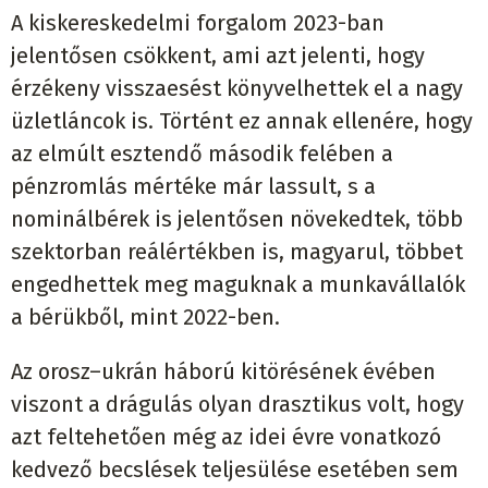
A kiskereskedelmi forgalom 2023-ban
jelentősen csökkent, ami azt jelenti, hogy
érzékeny visszaesést könyvelhettek el a nagy
üzletláncok is. Történt ez annak ellenére, hogy
az elmúlt esztendő második felében a
pénzromlás mértéke már lassult, s a
nominálbérek is jelentősen növekedtek, több
szektorban reálértékben is, magyarul, többet
engedhettek meg maguknak a munkavállalók
a bérükből, mint 2022-ben.
Az orosz–ukrán háború kitörésének évében
viszont a drágulás olyan drasztikus volt, hogy
azt feltehetően még az idei évre vonatkozó
kedvező becslések teljesülése esetében sem