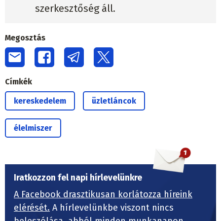
szerkesztőség áll.
Megosztás
Címkék
kereskedelem
üzletláncok
élelmiszer
Iratkozzon fel napi hírlevelünkre
A Facebook drasztikusan korlátozza híreink
elérését.
A hírlevelünkbe viszont nincs
beleszólása, abból minden munkanapon