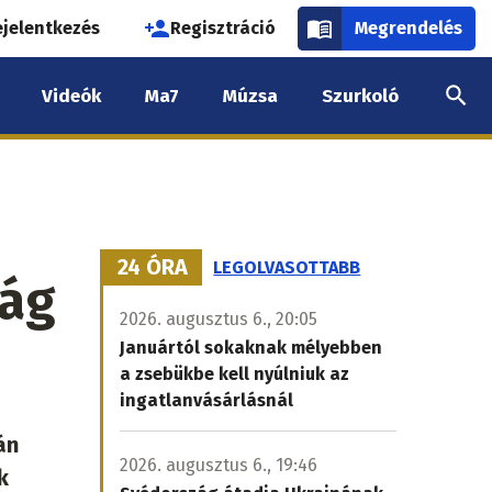
használói
ejelentkezés
Regisztráció
Megrendelés
k
Videók
Ma7
Múzsa
Szurkoló
nüje
24 ÓRA
LEGOLVASOTTABB
zág
2026. augusztus 6., 20:05
Januártól sokaknak mélyebben
a zsebükbe kell nyúlniuk az
ingatlanvásárlásnál
án
2026. augusztus 6., 19:46
k