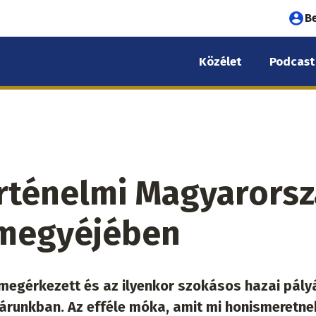
Fel
B
fió
Közélet
Podcast
me
rténelmi Magyarors
rmegyéjében
megérkezett és az ilyenkor szokásos hazai pály
oárunkban. Az efféle móka, amit mi honismeretne