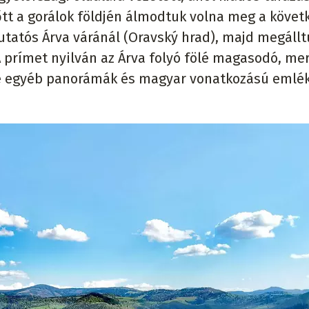
tt a gorálok földjén álmodtuk volna meg a követ
utatós Árva váránál (Oravský hrad), majd megáll
 A prímet nyilván az Árva folyó fölé magasodó, me
, de egyéb panorámák és magyar vonatkozású emlé