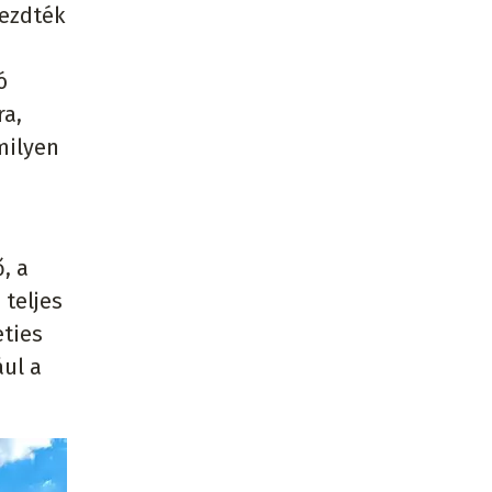
kezdték
ó
ra,
milyen
, a
 teljes
eties
ául a