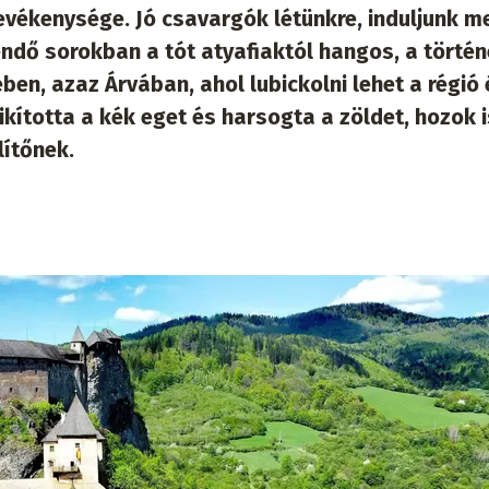
evékenysége. Jó csavargók létünkre, induljunk m
ndő sorokban a tót atyafiaktól hangos, a történ
n, azaz Árvában, ahol lubickolni lehet a régió 
ikította a kék eget és harsogta a zöldet, hozok i
lítőnek.