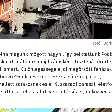
Fotó:
Bork
olna magunk mögött hagyni, így beiktattunk Podb
 skala) kilátóhoz, majd zárásként Trsztenát érinte
l ismert. Különlegessége a jól megőrzött faházak
brovce”-nek neveznek. Ezek a sötétre pácolt,
llett sorakoznak és a 19. századi paraszti életf
beláttuk a teljes falut, vele a térséget, miközben 