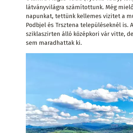
látványvilágra számítottunk. Még mielő
napunkat, tettünk kellemes vizitet a m
Podbjel és Trsztena településeknél is.
sziklaszirten álló középkori vár vitte
sem maradhattak ki.