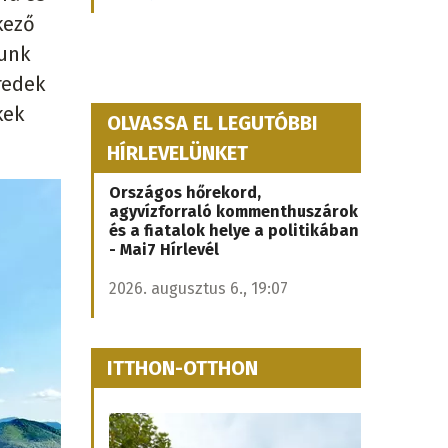
kező
tunk
redek
kek
OLVASSA EL LEGUTÓBBI
HÍRLEVELÜNKET
Országos hőrekord,
agyvízforraló kommenthuszárok
és a fiatalok helye a politikában
- Mai7 Hírlevél
2026. augusztus 6., 19:07
ITTHON-OTTHON