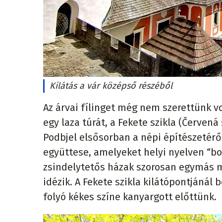
Kilátás a vár középső részéből
Az árvai fílinget még nem szerettünk v
egy laza túrát, a Fekete szikla (Červená
Podbjel elsősorban a népi építészetérő
együttese, amelyeket helyi nyelven “bo
zsindelytetős házak szorosan egymás me
idézik. A Fekete szikla kilátópontjánál 
folyó kékes színe kanyargott előttünk.