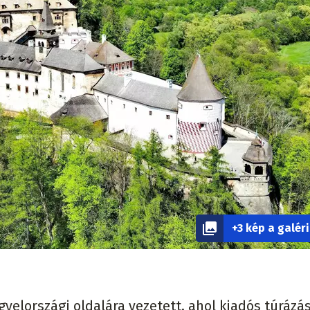
+3 kép a galér
yelországi oldalára vezetett, ahol kiadós túrázá