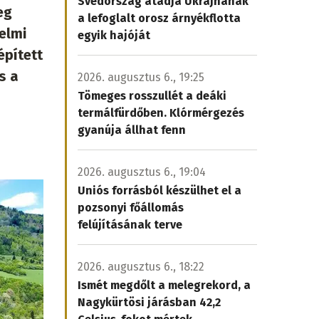
Svédország átadja Ukrajnának
eg
a lefoglalt orosz árnyékflotta
elmi
egyik hajóját
épített
s a
2026. augusztus 6., 19:25
Tömeges rosszullét a deáki
termálfürdőben. Klórmérgezés
gyanúja állhat fenn
2026. augusztus 6., 19:04
Uniós forrásból készülhet el a
pozsonyi főállomás
felújításának terve
2026. augusztus 6., 18:22
Ismét megdőlt a melegrekord, a
Nagykürtösi járásban 42,2