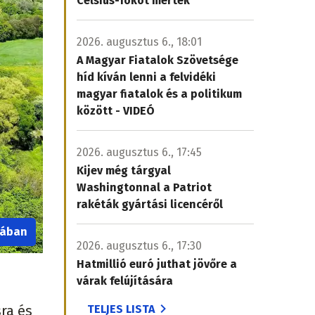
Celsius-fokot mértek
2026. augusztus 6., 18:01
A Magyar Fiatalok Szövetsége
híd kíván lenni a felvidéki
magyar fiatalok és a politikum
között - VIDEÓ
2026. augusztus 6., 17:45
Kijev még tárgyal
Washingtonnal a Patriot
rakéták gyártási licencéről
iában
2026. augusztus 6., 17:30
Hatmillió euró juthat jövőre a
várak felújítására
TELJES LISTA
sra és