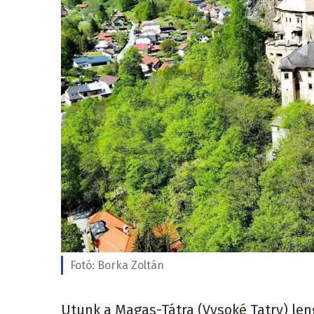
Fotó:
Borka Zoltán
Utunk a Magas-Tátra (Vysoké Tatry) leng