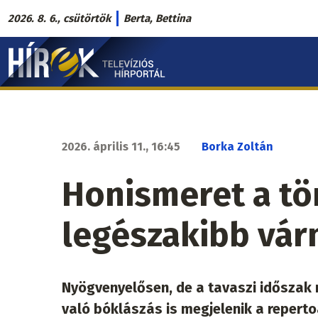
Ugrás
2026. 8. 6., csütörtök
Berta, Bettina
a
Hírek.sk
tartalomra
fő
navigáció
2026. április 11., 16:45
Borka Zoltán
Honismeret a tö
legészakibb vá
Nyögvenyelősen, de a tavaszi időszak 
való bóklászás is megjelenik a repert