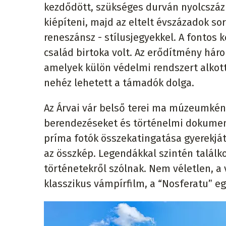
kezdődött, szükséges durván nyolcszáz 
kiépíteni, majd az eltelt évszázadok so
reneszánsz - stílusjegyekkel. A fontos 
család birtoka volt. Az erődítmény három
amelyek külön védelmi rendszert alkotta
nehéz lehetett a támadók dolga.
Az Árvai vár belső terei ma múzeumként
berendezéseket és történelmi dokumen
príma fotók összekatingatása gyerekjáté
az összkép. Legendákkal szintén találk
történetekről szólnak. Nem véletlen, a v
klasszikus vámpírfilm, a “Nosferatu” egy