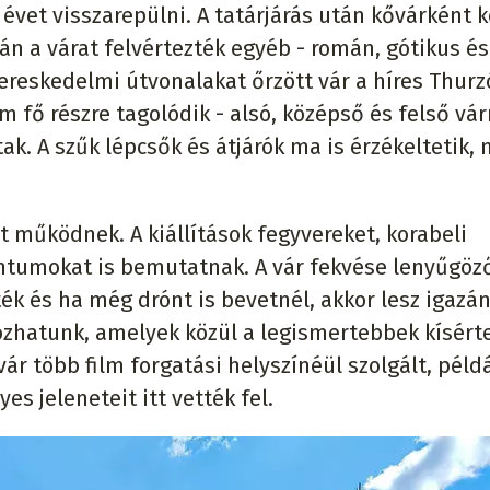
évet visszarepülni. A tatárjárás után kővárként 
rán a várat felvértezték egyéb - román, gótikus és
kereskedelmi útvonalakat őrzött vár a híres Thurz
 fő részre tagolódik - alsó, középső és felső vár
k. A szűk lépcsők és átjárók ma is érzékeltetik, 
 működnek. A kiállítások fegyvereket, korabeli
tumokat is bemutatnak. A vár fekvése lenyűgöző
k és ha még drónt is bevetnél, akkor lesz igazán
ozhatunk, amelyek közül a legismertebbek kísért
ár több film forgatási helyszínéül szolgált, péld
es jeleneteit itt vették fel.