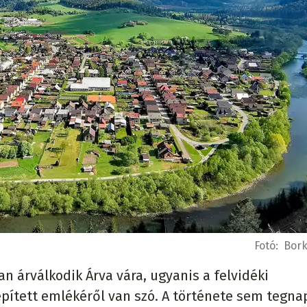
Fotó:
Bork
árválkodik Árva vára, ugyanis a felvidéki
pített emlékéről van szó. A története sem tegna