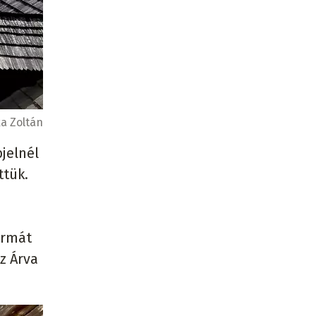
a Zoltán
jelnél
ttük.
ormát
az Árva