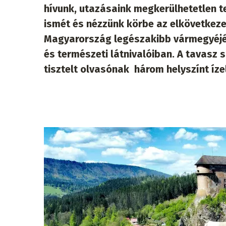
hívunk, utazásaink megkerülhetetlen t
ismét és nézzünk körbe az elkövetkeze
Magyarország legészakibb vármegyéjébe
és természeti látnivalóiban. A tavasz s
tisztelt olvasónak három helyszínt íze