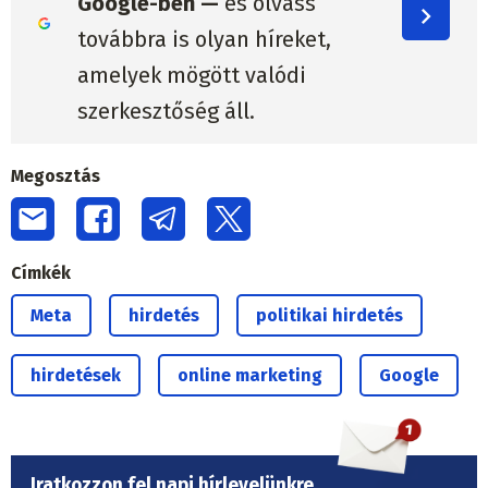
Google-ben —
és olvass
továbbra is olyan híreket,
amelyek mögött valódi
szerkesztőség áll.
Megosztás
Címkék
Meta
hirdetés
politikai hirdetés
hirdetések
online marketing
Google
Iratkozzon fel napi hírlevelünkre