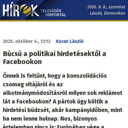
Ugrás
2026. 8. 8., szombat
a
László, Domonkos
tartalomra
Hírek.sk
fő
navigáció
2025. október 4., 13:12
Kocur László
Búcsú a politikai hirdetésektől a
Facebookon
Önnek is feltűnt, hogy a konszolidációs
csomag vitájáról és az
alkotmánymódosításról milyen sok reklámot
lát a Facebookon? A pártok úgy költik a
hirdetési büdzsét, akár kampányidőben, mint
ha nem lenne holnap. Nos, bizonyos
értelemben nincs is: Európában vége a