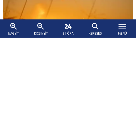
NAGYÍT
KICSINYÍT
24 ÓRA
KERESÉS
MENÜ
2026. augusztus 8., 08:04
A kánikula ugyan nem tér vissza, fázni
azonban nem fogunk
Pénteken egy hidegfront ért el az ország területét, mely
után fellélegezhettünk a több mint egy hete tartó
tikkasztó hőség után.