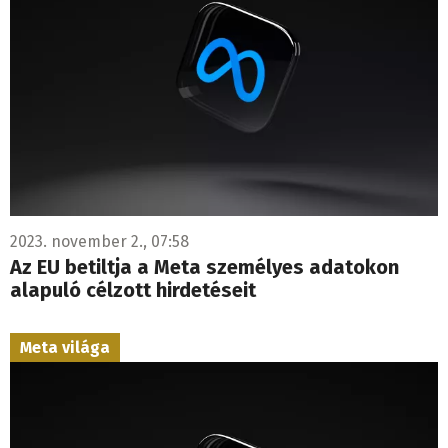
2023. november 2., 07:58
Az EU betiltja a Meta személyes adatokon
alapuló célzott hirdetéseit
Meta világa