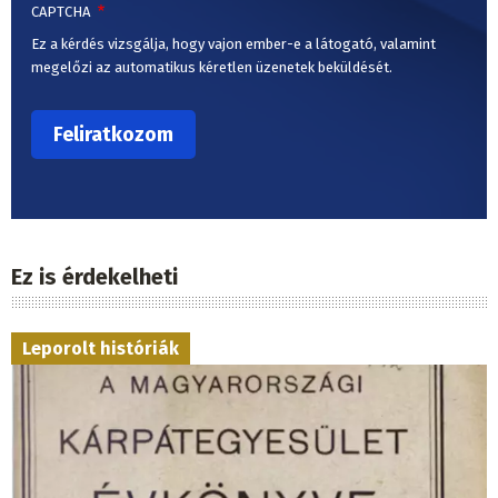
CAPTCHA
Ez a kérdés vizsgálja, hogy vajon ember-e a látogató, valamint
megelőzi az automatikus kéretlen üzenetek beküldését.
Ez is érdekelheti
Leporolt históriák