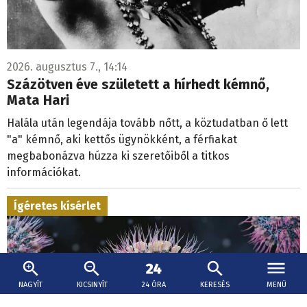
2026. augusztus 7., 14:14
Százötven éve született a hírhedt kémnő,
Mata Hari
Halála után legendája tovább nőtt, a köztudatban ő lett
"a" kémnő, aki kettős ügynökként, a férfiakat
megbabonázva húzza ki szeretőiből a titkos
információkat.
Ígéretes kísérlet
NAGYÍT
KICSINYÍT
24 ÓRA
KERESÉS
MENÜ