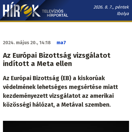
Ugrás
2026. 8. 7., péntek
a
Ibolya
tartalomra
Hírek.sk
fő
navigáció
2024. május 20., 14:18
ma7
Az Európai Bizottság vizsgálatot
indított a Meta ellen
Az Európai Bizottság (EB) a kiskorúak
védelmének lehetséges megsértése miatt
kezdeményezett vizsgálatot az amerikai
közösségi hálózat, a Metával szemben.