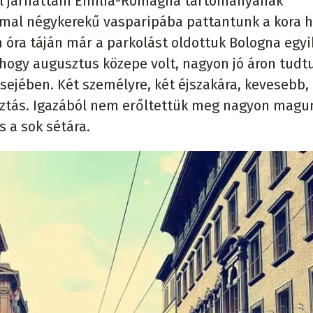
mal járhattam Emilia-Romagna tartományának
mal négykerekű vasparipába pattantunk a kora h
óra táján már a parkolást oldottuk Bologna egyi
hogy augusztus közepe volt, nagyon jó áron tudt
elsejében. Két személyre, két éjszakára, kevesebb,
sztás. Igazából nem erőltettük meg nagyon magu
s a sok sétára.