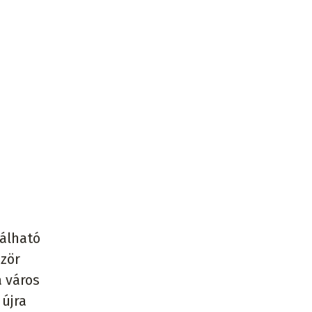
lálható
ször
a város
 újra