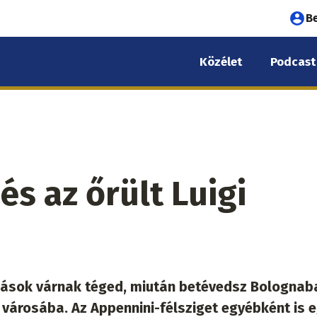
Fel
B
fió
Közélet
Podcast
me
s az őrült Luigi
lások várnak téged, miután betévedsz Bolognab
városába. Az Appennini-félsziget egyébként is 