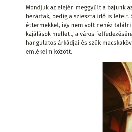
Mondjuk az elején meggyűlt a bajunk az
bezártak, pedig a szieszta idő is letelt
éttermekkel, így nem volt nehéz találni 
kajálások mellett, a város felfedezésére
hangulatos árkádjai és szűk macskakö
emlékeim között.