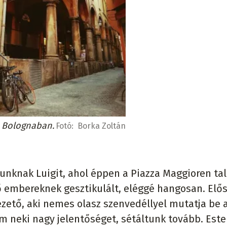
 Bolognaban.
Fotó:
Borka Zoltán
gunknak Luigit, ahol éppen a Piazza Maggioren ta
ő embereknek gesztikulált, eléggé hangosan. Elő
vezető, aki nemes olasz szenvedéllyel mutatja be 
m neki nagy jelentőséget, sétáltunk tovább. Este