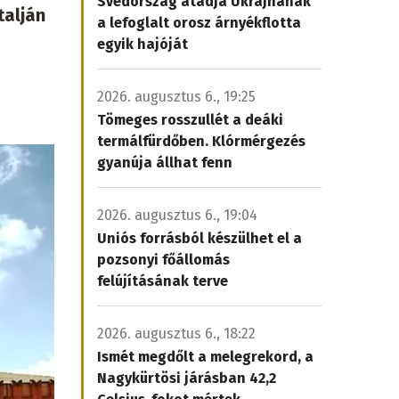
Svédország átadja Ukrajnának
talján
a lefoglalt orosz árnyékflotta
egyik hajóját
2026. augusztus 6., 19:25
Tömeges rosszullét a deáki
termálfürdőben. Klórmérgezés
gyanúja állhat fenn
2026. augusztus 6., 19:04
Uniós forrásból készülhet el a
pozsonyi főállomás
felújításának terve
2026. augusztus 6., 18:22
Ismét megdőlt a melegrekord, a
Nagykürtösi járásban 42,2