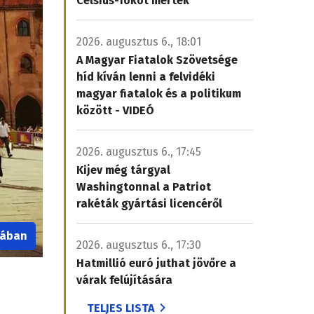
Celsius-fokot mértek
2026. augusztus 6., 18:01
A Magyar Fiatalok Szövetsége
híd kíván lenni a felvidéki
magyar fiatalok és a politikum
között - VIDEÓ
2026. augusztus 6., 17:45
Kijev még tárgyal
Washingtonnal a Patriot
rakéták gyártási licencéről
iában
2026. augusztus 6., 17:30
Hatmillió euró juthat jövőre a
várak felújítására
TELJES LISTA