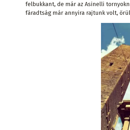
felbukkant, de már az Asinelli tornyokná
fáradtság már annyira rajtunk volt, ör