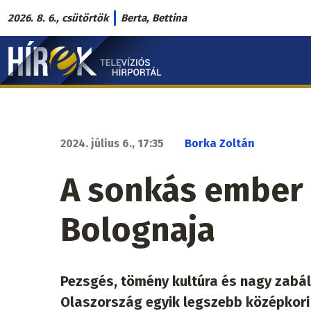
Ugrás
2026. 8. 6., csütörtök
Berta, Bettina
a
Hírek.sk
tartalomra
fő
navigáció
2024. július 6., 17:35
Borka Zoltán
A sonkás ember é
Bolognaja
Pezsgés, tömény kultúra és nagy zabá
Olaszország egyik legszebb középkori 