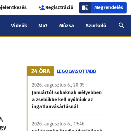
használói
ejelentkezés
Regisztráció
Megrendelés
k
Videók
Ma7
Múzsa
Szurkoló
nüje
24 ÓRA
LEGOLVASOTTABB
2026. augusztus 6., 20:05
Januártól sokaknak mélyebben
a zsebükbe kell nyúlniuk az
ingatlanvásárlásnál
a,
2026. augusztus 6., 19:46
egy