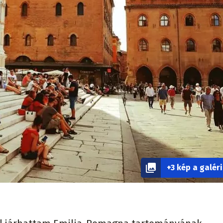
+3 kép a galér