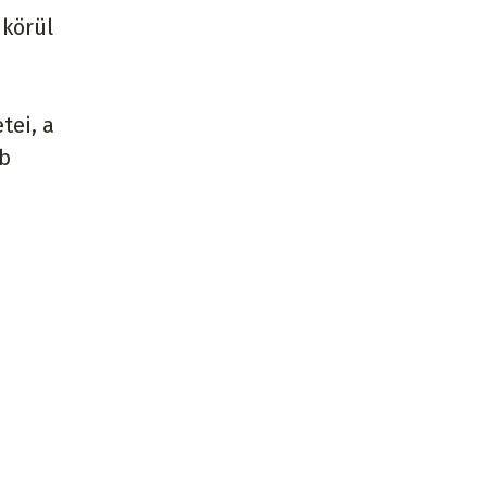
 körül
tei, a
bb