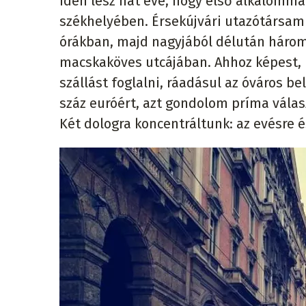
Idén lesz hat éve, hogy első alkalom
székhelyében. Érsekújvári utazótársam
órákban, majd nagyjából délután három 
macskaköves utcájában. Ahhoz képest, 
szállást foglalni, ráadásul az óváros b
száz euróért, azt gondolom príma vála
Két dologra koncentráltunk: az evésre é