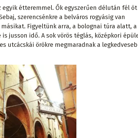
 egyik étteremmel. Ők egyszerűen délután fél öt
. Sebaj, szerencsénkre a belváros rogyásig van
másikat. Figyeltünk arra, a bolognai túra alatt, a
 is jusson idő. A sok vörös téglás, középkori épüle
ves utcácskái örökre megmaradnak a legkedvese