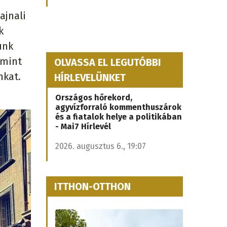
ajnali
k
unk
 mint
OLVASSA EL LEGUTÓBBI
nkat.
HÍRLEVELÜNKET
Országos hőrekord,
agyvízforraló kommenthuszárok
és a fiatalok helye a politikában
- Mai7 Hírlevél
2026. augusztus 6., 19:07
ITTHON-OTTHON