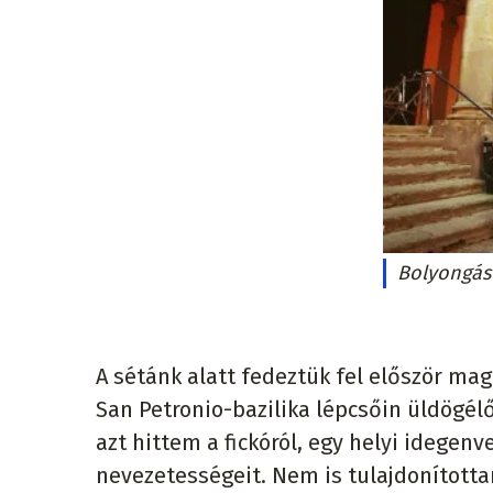
Bolyongás
A sétánk alatt fedeztük fel először ma
San Petronio-bazilika lépcsőin üldögél
azt hittem a fickóról, egy helyi idegen
nevezetességeit. Nem is tulajdonította