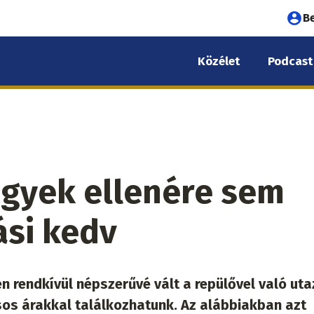
Fel
B
fió
Közélet
Podcast
me
egyek ellenére sem
ási kedv
n rendkívül népszerűvé vált a repülővel való uta
sos árakkal találkozhatunk. Az alábbiakban azt