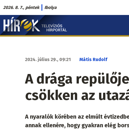
Ugrás
2026. 8. 7., péntek
Ibolya
a
Hírek.sk
tartalomra
fő
navigáció
2024. július 29., 09:21
Mátis Rudolf
A drága repülőj
csökken az utaz
A nyaralók körében az elmúlt évtizedbe
annak ellenére, hogy gyakran elég bor