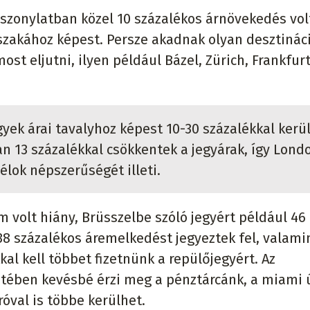
szonylatban közel 10 százalékos árnövekedés vol
szakához képest. Persze akadnak olyan desztináci
 eljutni, ilyen például Bázel, Zürich, Frankfur
gyek árai tavalyhoz képest 10-30 százalékkal kerü
13 százalékkal csökkentek a jegyárak, így Lond
élok népszerűségét illeti.
 volt hiány, Brüsszelbe szóló jegyért például 46
38 százalékos áremelkedést jegyeztek fel, valami
al kell többet fizetnünk a repülőjegyért. Az
etében kevésbé érzi meg a pénztárcánk, a miami 
óval is többe kerülhet.