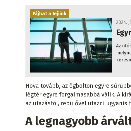
Fájhat a fejünk
2024. j
Egy
Az utó
melyne
keresn
Hova tovább, az égbolton egyre sűrűbbé
légtér egyre forgalmasabbá válik. A kir
az utazástól, repülővel utazni ugyanis
A legnagyobb árvál