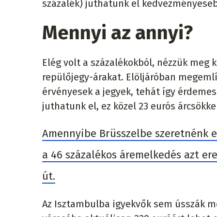
százalék) juthatunk el kedvezményeseb
Mennyi az annyi?
Elég volt a százalékokból, nézzük meg
repülőjegy-árakat. Elöljáróban megeml
érvényesek a jegyek, tehát így érdemes
juthatunk el, ez közel 23 eurós árcsökke
Amennyibe Brüsszelbe szeretnénk e
a 46 százalékos áremelkedés azt ere
út.
Az Isztambulba igyekvők sem ússzák m