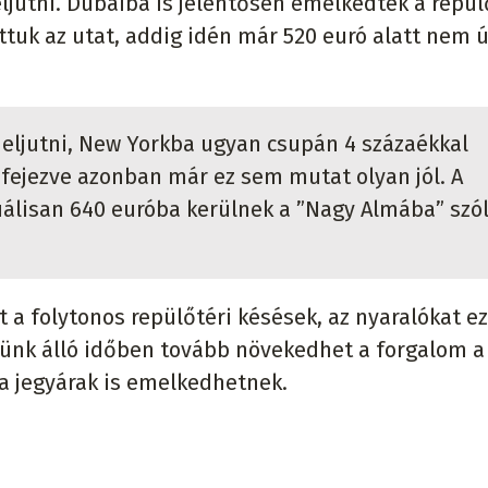
eljutni. Dubaiba is jelentősen emelkedtek a repül
ttuk az utat, addig idén már 520 euró alatt nem 
 eljutni, New Yorkba ugyan csupán 4 százaékkal
fejezve azonban már ez sem mutat olyan jól. A
álisan 640 euróba kerülnek a ”Nagy Almába” szó
 a folytonos repülőtéri késések, az nyaralókat e
őttünk álló időben tovább növekedhet a forgalom a
 a jegyárak is emelkedhetnek.