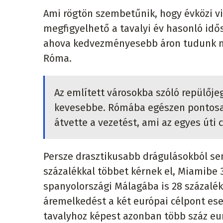
Ami rögtön szembetűnik, hogy évközi vi
megfigyelhető a tavalyi év hasonló idő
ahova kedvezményesebb áron tudunk most
Róma.
Az említett városokba szóló repülője
kevesebbe. Rómába egészen pontosan 
átvette a vezetést, ami az egyes úti c
Persze drasztikusabb drágulásokból sem
százalékkal többet kérnek el, Miamibe 
spanyolországi Málagába is 28 százalékk
áremelkedést a két európai célpont es
tavalyhoz képest azonban több száz eur