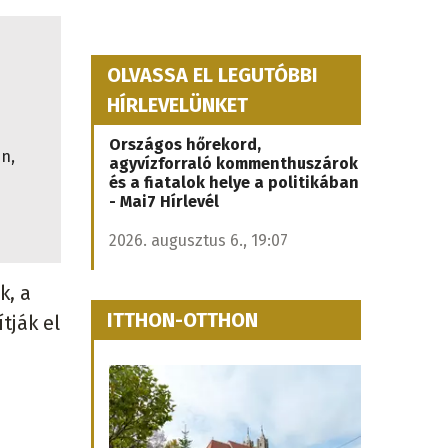
OLVASSA EL LEGUTÓBBI
HÍRLEVELÜNKET
Országos hőrekord,
n,
agyvízforraló kommenthuszárok
és a fiatalok helye a politikában
- Mai7 Hírlevél
2026. augusztus 6., 19:07
k, a
ITTHON-OTTHON
tják el