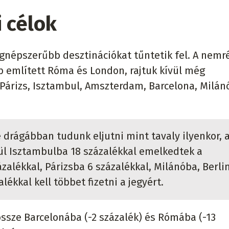
 célok
legnépszerűbb desztinációkat tűntetik fel. A nem
bb említett Róma és London, rajtuk kívül még
Párizs, Isztambul, Amszterdam, Barcelona, Milán
 drágábban tudunk eljutni mint tavaly ilyenkor, 
ül Isztambulba 18 százalékkal emelkedtek a
alékkal, Párizsba 6 százalékkal, Milánóba, Berli
ékkal kell többet fizetni a jegyért.
ssze Barcelonába (-2 százalék) és Rómába (-13