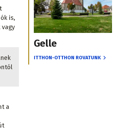
t
ók is,
t vagy
Gelle
lnek
ITTHON-OTTHON ROVATUNK
ontól
nt a
út