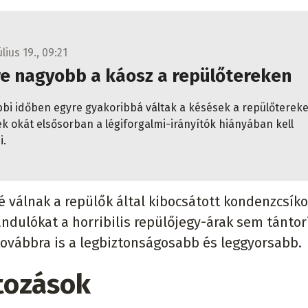
úlius 19., 09:21
re nagyobb a káosz a repülőtereken
bbi időben egyre gyakoribbá váltak a késések a repülőtereke
k okát elsősorban a légiforgalmi-irányítók hiányában kell
i.
 válnak a repülők által kibocsátott kondenzcsíko
ándulókat a horribilis repülőjegy-árak sem tántorí
 továbbra is a legbiztonságosabb és leggyorsabb.
tozások