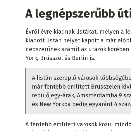
A legnépszerűbb úti
Évről évre kiadnak listákat, melyen a 
kiadott listán helyet kapott a már elő
népszerűnek számít az utazók körében 
York, Brüsszel és Berlin is.
A listán szereplő városok többségébe
már fentebb említett Brüsszelen kív
repülőjegy-árak, Amszterdamba 9 száz
és New Yorkba pedig egyaránt 4 százal
A fentebb említett városok közül mindö