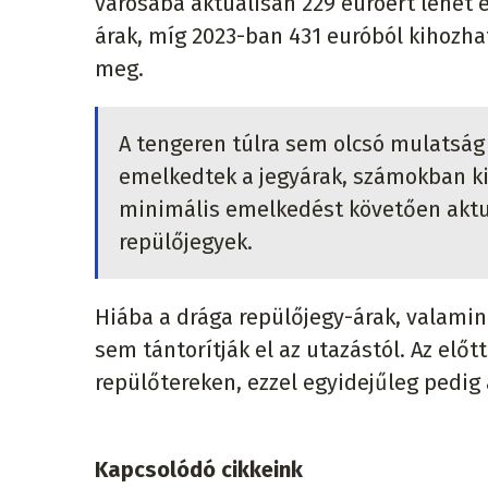
városába aktuálisan 229 euróért lehet 
árak, míg 2023-ban 431 euróból kihozha
meg.
A tengeren túlra sem olcsó mulatság
emelkedtek a jegyárak, számokban ki
minimális emelkedést követően aktu
repülőjegyek.
Hiába a drága repülőjegy-árak, valamint
sem tántorítják el az utazástól. Az el
repülőtereken, ezzel egyidejűleg pedig
Kapcsolódó cikkeink