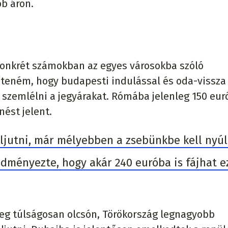
b áron.
 konkrét számokban az egyes városokba szóló
íteném, hogy budapesti indulással és oda-vissza
 szemlélni a jegyárakat. Rómába jelenleg 150 eur
nést jelent.
ljutni, már mélyebben a zsebünkbe kell nyú
dményezte, hogy akár 240 euróba is fájhat e
eg túlságosan olcsón, Törökország legnagyobb