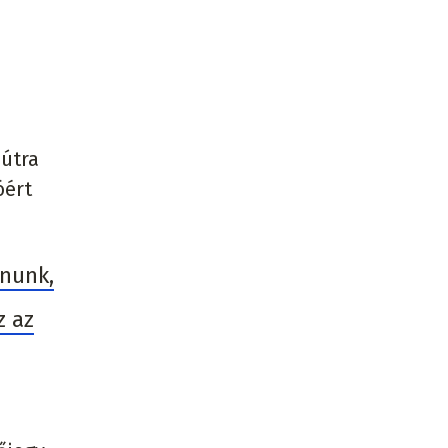
 útra
óért
lnunk,
z az