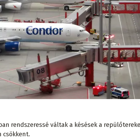
ban rendszeressé váltak a késések a repülőtereke
 csökkent.