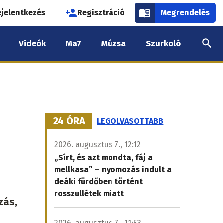
használói
ejelentkezés
Regisztráció
Megrendelés
k
Videók
Ma7
Múzsa
Szurkoló
nüje
24 ÓRA
LEGOLVASOTTABB
2026. augusztus 7., 12:12
„Sírt, és azt mondta, fáj a
mellkasa” – nyomozás indult a
deáki fürdőben történt
rosszullétek miatt
zás,
2026. augusztus 7., 11:53