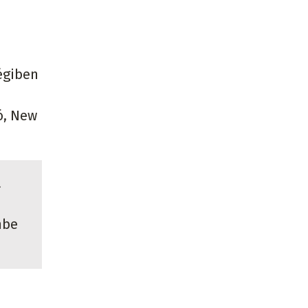
régiben
ó, New
a
nbe