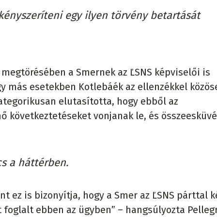
ikényszeríteni egy ilyen törvény betartását
ó megtörésében a Smernek az ĽSNS képviselői is
ogy más esetekben Kotlebáék az ellenzékkel közös
ategorikusan elutasította, hogy ebből az
 következtetéseket vonjanak le, és összeesküvé
cs a háttérben.
nt ez is bizonyítja, hogy a Smer az ĽSNS párttal k
st foglalt ebben az ügyben” – hangsúlyozta Pellegr