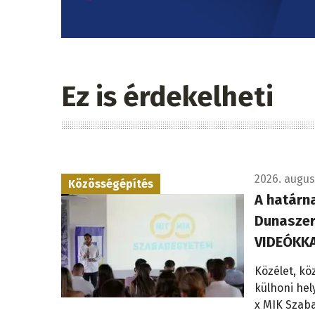
Ez is érdekelheti
2026. augusz
Közösségépítés
A határna
Dunaszer
VIDEÓKK
Közélet, kö
külhoni hel
x MIK Szab