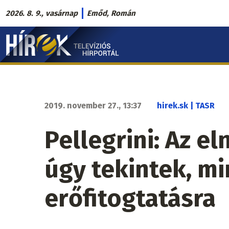
Ugrás
2026. 8. 9., vasárnap
Emőd, Román
a
Hírek.sk
tartalomra
fő
navigáció
2019. november 27., 13:37
hirek.sk | TASR
Pellegrini: Az e
úgy tekintek, mi
erőfitogtatásra