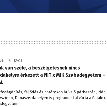
tus 8., 18:01
k van széle, a beszélgetésnek nincs –
dahelyre érkezett a NIT x MIK Szabadegyetem –
AL
zösségépítés, fejlődés és határokon átívelő párbeszéd, idén 
yszínen, Dunaszerdahelyen is programokkal várta a fiataloka
adegyetem.