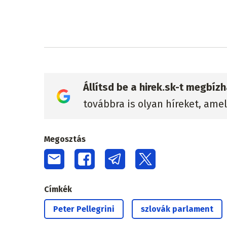
Állítsd be a hirek.sk-t megbí
továbbra is olyan híreket, ame
Megosztás
Címkék
Peter Pellegrini
szlovák parlament