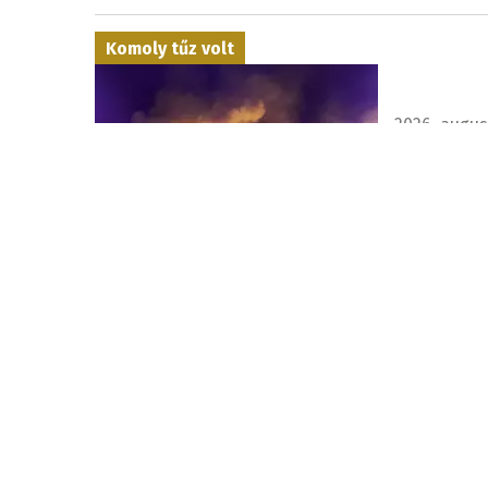
Komoly tűz volt
2026. augusz
Tíz épüle
A tüzet elol
Reagált az államfő is
2026. augusz
Pellegrin
Szlovákia t
is biztonsá