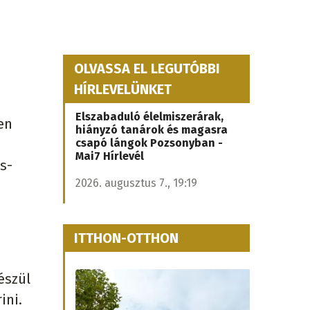
OLVASSA EL LEGUTÓBBI
HÍRLEVELÜNKET
Elszabaduló élelmiszerárak,
en
hiányzó tanárok és magasra
csapó lángok Pozsonyban -
Mai7 Hírlevél
s-
2026. augusztus 7., 19:19
ITTHON-OTTHON
észül
ini.