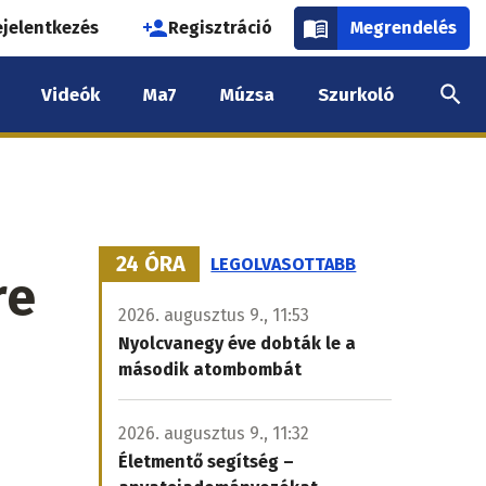
használói
ejelentkezés
Regisztráció
Megrendelés
k
Videók
Ma7
Múzsa
Szurkoló
nüje
24 ÓRA
LEGOLVASOTTABB
re
2026. augusztus 9., 11:53
Nyolcvanegy éve dobták le a
második atombombát
2026. augusztus 9., 11:32
Életmentő segítség –