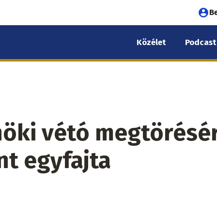
Fel
B
fió
Közélet
Podcast
me
lnöki vétó megtörésé
nt egyfajta