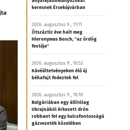
anyatejadományozókat
keresnek Érsekújvárban
jta
2026. augusztus 9., 11:11
Ötszáztíz éve halt meg
Hieronymus Bosch, "az ördög
festője"
2026. augusztus 9., 10:52
Kávéültetvényeken élő új
békafajt fedeztek fel
2026. augusztus 9., 10:10
Bulgáriában egy állítólag
Ukrajnából érkezett drón
robbant fel egy kulcsfontosságú
gázvezeték közelében