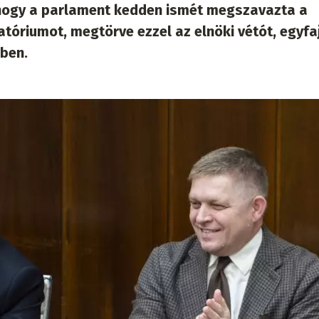
, hogy a parlament kedden ismét megszavazta a
óriumot, megtörve ezzel az elnöki vétót, egyfa
mben.