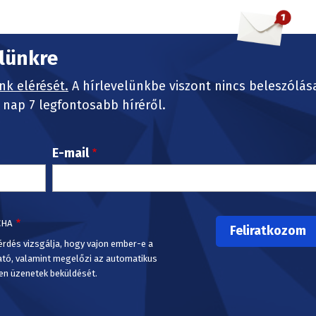
elünkre
nk elérését.
A hírlevelünkbe viszont nincs beleszólás
nap 7 legfontosabb híréről.
E-mail
CHA
érdés vizsgálja, hogy vajon ember-e a
ató, valamint megelőzi az automatikus
en üzenetek beküldését.