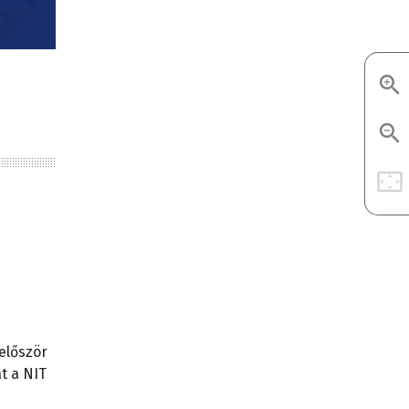
először
t a NIT