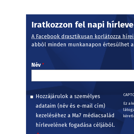
Iratkozzon fel napi hírlev
A Facebook drasztikusan korlátozza hírei
abból minden munkanapon értesülhet a 
Név
CAPT
Hozzájárulok a személyes
Ez a k
adataim (név és e-mail cím)
látog
kezeléséhez a Ma7 médiacsalád
kéretl
hírlevelének fogadása céljából.