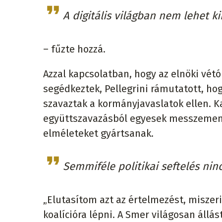
A digitális világban nem lehet k
– fűzte hozzá.
Azzal kapcsolatban, hogy az elnöki vét
segédkeztek, Pellegrini rámutatott, h
szavaztak a kormányjavaslatok ellen. K
együttszavazásból egyesek messzemenő
elméleteket gyártsanak.
Semmiféle politikai seftelés nin
„Elutasítom azt az értelmezést, miszeri
koalícióra lépni. A Smer világosan állá