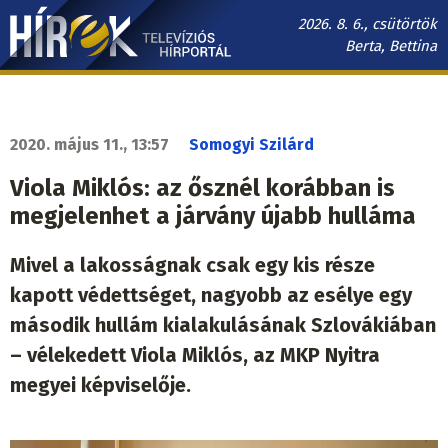
Ugrás
2026. 8. 6., csütörtök
a
Berta, Bettina
tartalomra
Hírek.sk
fő
navigáció
2020. május 11., 13:57
Somogyi Szilárd
Viola Miklós: az ősznél korábban is
megjelenhet a járvány újabb hulláma
Mivel a lakosságnak csak egy kis része
kapott védettséget, nagyobb az esélye egy
második hullám kialakulásának Szlovákiában
– vélekedett Viola Miklós, az MKP Nyitra
megyei képviselője.