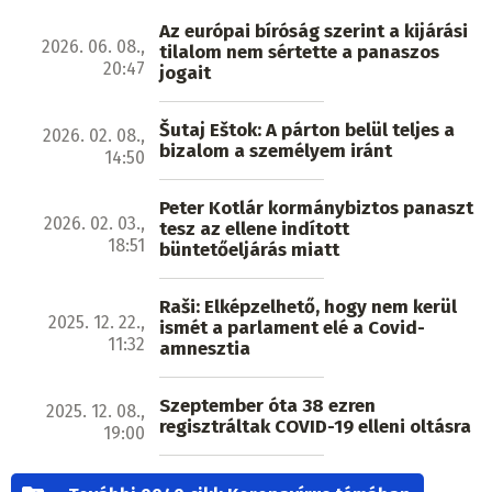
Az európai bíróság szerint a kijárási
2026. 06. 08.,
tilalom nem sértette a panaszos
20:47
jogait
Šutaj Eštok: A párton belül teljes a
2026. 02. 08.,
bizalom a személyem iránt
14:50
Peter Kotlár kormánybiztos panaszt
2026. 02. 03.,
tesz az ellene indított
18:51
büntetőeljárás miatt
Raši: Elképzelhető, hogy nem kerül
2025. 12. 22.,
ismét a parlament elé a Covid-
11:32
amnesztia
Szeptember óta 38 ezren
2025. 12. 08.,
regisztráltak COVID-19 elleni oltásra
19:00