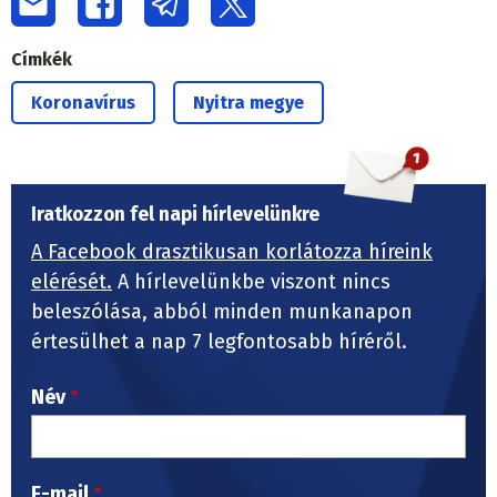
Címkék
Koronavírus
Nyitra megye
Iratkozzon fel napi hírlevelünkre
A Facebook drasztikusan korlátozza híreink
elérését.
A hírlevelünkbe viszont nincs
beleszólása, abból minden munkanapon
értesülhet a nap 7 legfontosabb híréről.
Név
E-mail