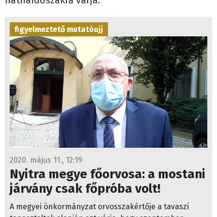
náthaidőszakra várja.
figyelmeztető mutatóujj
2020. május 11., 12:19
Nyitra megye főorvosa: a mostani
járvány csak főpróba volt!
A megyei önkormányzat orvosszakértője a tavaszi