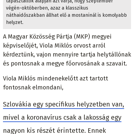
tapasztaltok alapján azt várja, hogy szeptember
végén-októberben, azaz a klasszikus
náthaidőszakban állhat elő a mostaninál is komolyabb
helyzet.
A Magyar Közösség Pártja (MKP) megyei
képviselőjét, Viola Miklós orvost arról
kérdeztünk, vajon mennyire tartja helytállónak
és pontosnak a megye főorvosának
a szavait.
Viola Miklós
mindenekelőtt azt tartott
fontosnak elmondani,
Szlovákia egy specifikus helyzetben van,
mivel a koronavírus csak a lakosság egy
nagyon kis részét érintette. Ennek