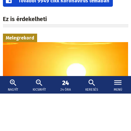
További 9949 cikk Koronavírus témában
Ez is érdekelheti
Melegrekord
NAGYÍT
KICSINYÍT
24 ÓRA
KERESÉS
MENÜ