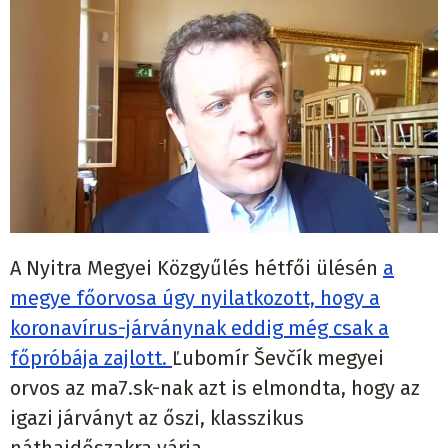
A Nyitra Megyei Közgyűlés hétfői ülésén
a
megye főorvosa úgy nyilatkozott, hogy a
koronavírus-járványnak eddig még csak a
főpróbája zajlott.
Ľubomír Ševčík
megyei
orvos az ma7.sk-nak azt is elmondta, hogy az
igazi járványt az őszi, klasszikus