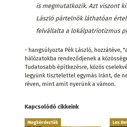
is megmutatkozik. Azt viszont ki
László pártelnök láthatóan érte
felvállalta a lokálpatriotizmus p
- hangsúlyozta Pék László, hozzátéve, 
hálózatokba rendeződjenek a közösségei
Tudatosabb építkezésre, közös cselekv
legyünk tisztelettel egymás iránt, de
réven, mint amit nyerünk a vámon.
Kapcsolódó cikkeink
Megkérdeztük
Lex Be