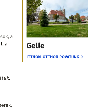
sok, a
t, a
Gelle
ITTHON-OTTHON ROVATUNK
tték,
berek,