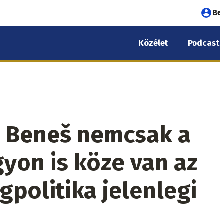
Fel
B
fió
Közélet
Podcast
me
ex Beneš nemcsak a
gyon is köze van az
gpolitika jelenlegi