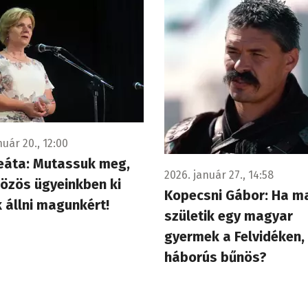
nuár 20., 12:00
eáta: Mutassuk meg,
2026. január 27., 14:58
özös ügyeinkben ki
Kopecsni Gábor: Ha m
 állni magunkért!
születik egy magyar
gyermek a Felvidéken,
háborús bűnös?