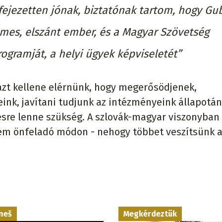
fejezetten jónak, biztatónak tartom, hogy Gu
lmes, elszánt ember, és a Magyar Szövetség
rogramját, a helyi ügyek képviseletét”
"azt kellene elérnünk, hogy megerősödjenek,
nk, javítani tudjunk az intézményeink állapotán
ésre lenne szükség. A szlovák-magyar viszonyban
 nem önfeladó módon - nehogy többet veszítsünk 
neš
Megkérdeztük