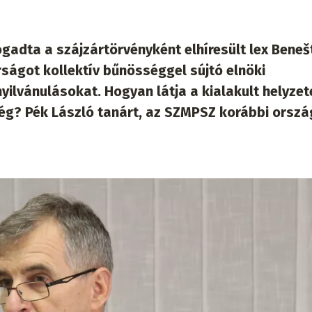
adta a szájzártörvényként elhíresült lex Beneš
rságot kollektív bűnösséggel sújtó elnöki
ilvánulásokat. Hogyan látja a kialakult helyzet
ég? Pék László tanárt, az SZMPSZ korábbi orsz