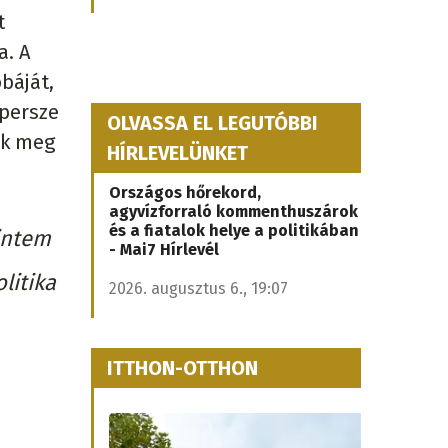
t
a. A
báját,
 persze
OLVASSA EL LEGUTÓBBI
ek meg
HÍRLEVELÜNKET
Országos hőrekord,
agyvízforraló kommenthuszárok
és a fiatalok helye a politikában
intem
- Mai7 Hírlevél
litika
2026. augusztus 6., 19:07
ITTHON-OTTHON