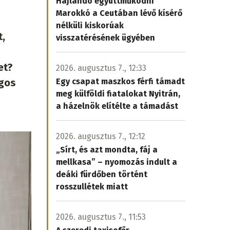
Hajlandó együttműködni
Marokkó a Ceutában lévő kísérő
nélküli kiskorúak
t,
visszatérésének ügyében
et?
2026. augusztus 7., 12:33
ágos
Egy csapat maszkos férfi támadt
meg külföldi fiatalokat Nyitrán,
a házelnök elítélte a támadást
2026. augusztus 7., 12:12
„Sírt, és azt mondta, fáj a
mellkasa” – nyomozás indult a
deáki fürdőben történt
rosszullétek miatt
2026. augusztus 7., 11:53