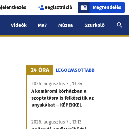
használói
ejelentkezés
Regisztráció
Megrendelés
k
Videók
Ma7
Múzsa
Szurkoló
nüje
24 ÓRA
LEGOLVASOTTABB
2026. augusztus 7., 13:34
A komáromi kórházban a
szoptatásra is felkészítik az
anyukákat – KÉPEKKEL
2026. augusztus 7., 13:13