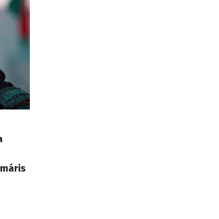
a
 máris