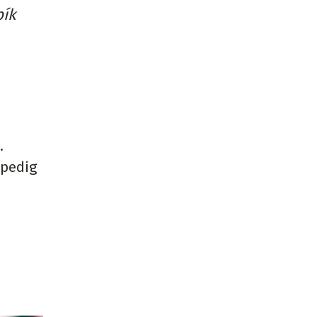
bík
.
 pedig
a