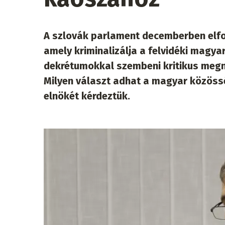
A szlovák parlament decemberben elfog
amely kriminalizálja a felvidéki magya
dekrétumokkal szembeni kritikus megny
Milyen választ adhat a magyar közöss
elnökét kérdeztük.