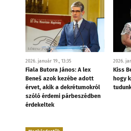
2026. január 19., 13:35
2026. ja
Fiala Butora János: A lex
Kiss B
Beneš azok kezébe adott
hogy k
érvet, akik a dekrétumokról
tudunk
szóló érdemi párbeszédben
érdekeltek