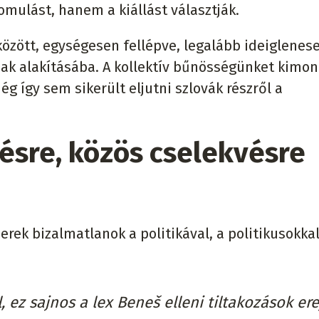
mulást, hanem a kiállást választják.
között, egységesen fellépve, legalább ideiglenes
nak alakításába. A kollektív bűnösségünket kimo
így sem sikerült eljutni szlovák részről a
ésre, közös cselekvésre
rek bizalmatlanok a politikával, a politikusokka
 ez sajnos a lex Beneš elleni tiltakozások er