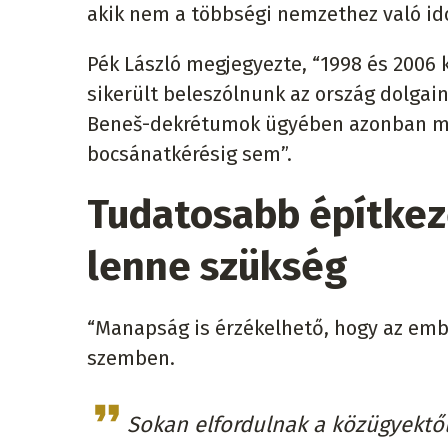
akik nem a többségi nemzethez való ido
Pék László megjegyezte, “1998 és 2006 
sikerült beleszólnunk az ország dolgai
Beneš-dekrétumok ügyében azonban még 
bocsánatkérésig sem”.
Tudatosabb építkez
lenne szükség
“Manapság is érzékelhető, hogy az embe
szemben.
Sokan elfordulnak a közügyektől,