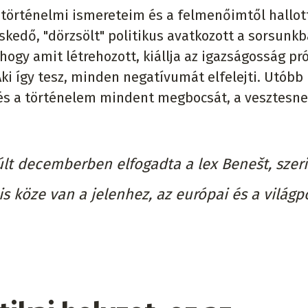
történelmi ismereteim és a felmenőimtől hallot
skedő, "dörzsölt" politikus avatkozott a sorsunkb
ogy amit létrehozott, kiállja az igazságosság pró
 Aki így tesz, minden negatívumát elfelejti. Utóbb
k és a történelem mindent megbocsát, a vesztesn
últ decemberben elfogadta a lex Benešt, szer
s köze van a jelenhez, az európai és a világpo