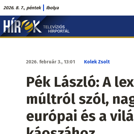
Ugrás
2026. 8. 7., péntek
Ibolya
a
Hírek.sk
tartalomra
fő
navigáció
2026. február 3., 13:01
Kolek Zsolt
Pék László: A l
múltról szól, na
európai és a vilá
káoszához