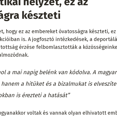
tikai helyzet, ez az
gra készteti
zet, hogy ez az embereket óvatosságra készteti, ez
ióiban is. A jogfosztó intézkedések, a deportálá
ztottság érzése felbomlasztották a közösségeinke
halmozódnak.
hol a mai napig belénk van kódolva. A magyar
hanem a hitüket és a bizalmukat is elveszíte
kban is érezteti a hatását”
 ugyanakkor voltak és vannak olyan elhivatott em