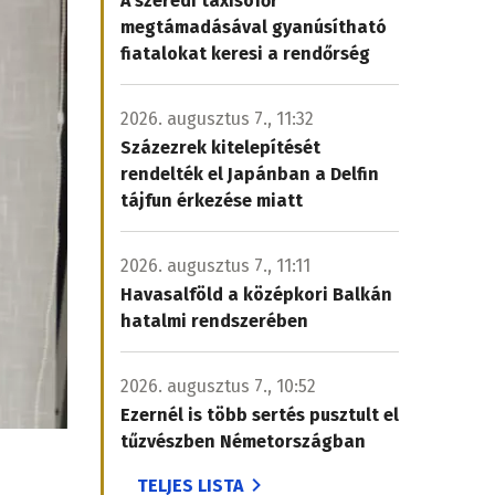
A szeredi taxisofőr
megtámadásával gyanúsítható
fiatalokat keresi a rendőrség
2026. augusztus 7., 11:32
Százezrek kitelepítését
rendelték el Japánban a Delfin
tájfun érkezése miatt
2026. augusztus 7., 11:11
Havasalföld a középkori Balkán
hatalmi rendszerében
2026. augusztus 7., 10:52
Ezernél is több sertés pusztult el
tűzvészben Németországban
TELJES LISTA