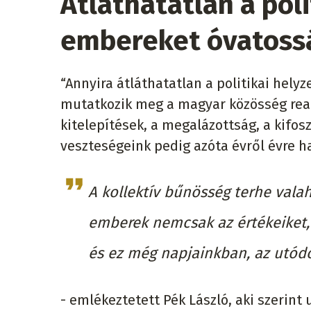
Átláthatatlan a poli
embereket óvatossá
“Annyira átláthatatlan a politikai hely
mutatkozik meg a magyar közösség reakc
kitelepítések, a megalázottság, a kifos
veszteségeink pedig azóta évről évre 
A kollektív bűnösség terhe vala
emberek nemcsak az értékeiket, 
és ez még napjainkban, az utódo
- emlékeztetett Pék László, aki szerint