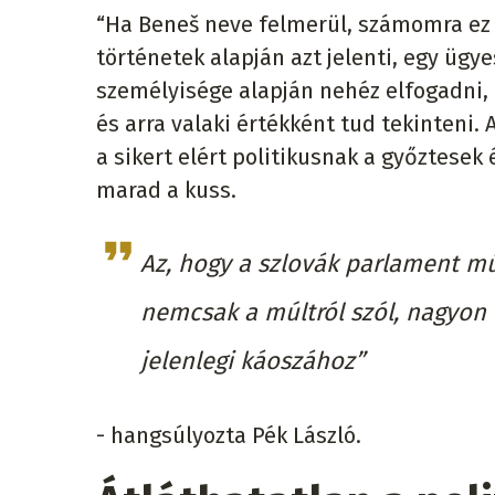
“Ha Beneš neve felmerül, számomra ez 
történetek alapján azt jelenti, egy ügye
személyisége alapján nehéz elfogadni, h
és arra valaki értékként tud tekinteni.
a sikert elért politikusnak a győztese
marad a kuss.
Az, hogy a szlovák parlament m
nemcsak a múltról szól, nagyon i
jelenlegi káoszához”
- hangsúlyozta Pék László.