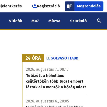
használói
ejelentkezés
Regisztráció
Megrendelés
k
Videók
Ma7
Múzsa
Szurkoló
nüje
24 ÓRA
LEGOLVASOTTABB
2026. augusztus 7., 08:16
Tetőzött a hőhullám:
csütörtökön több tucat embert
láttak el a mentők a hőség miatt
2026. augusztus 6., 20:05