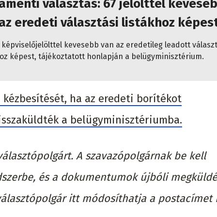
amenti választás: 67 jelölttel kevese
az eredeti választási listákhoz képes
 képviselőjelölttel kevesebb van az eredetileg leadott választ
hoz képest, tájékoztatott honlapján a belügyminisztérium.
 kézbesítését, ha az eredeti borítékot
visszaküldték a belügyminisztériumba.
választópolgárt. A szavazópolgárnak be kell
ndszerbe, és a dokumentumok újbóli megküldé
választópolgár itt módosíthatja a postacímet 