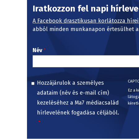
Iratkozzon fel napi hírlev
A Facebook drasztikusan korlátozza hírei
abból minden munkanapon értesülhet a 
Név
CAPT
Hozzájárulok a személyes
Ez a k
adataim (név és e-mail cím)
látog
kezeléséhez a Ma7 médiacsalád
kéretl
hírlevelének fogadása céljából.