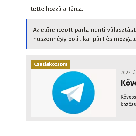
- tette hozzá a tárca.
Az előrehozott parlamenti választás
huszonnégy politikai párt és mozgalo
Csatlakozzon!
2023. á
Köve
Kövess
közöss