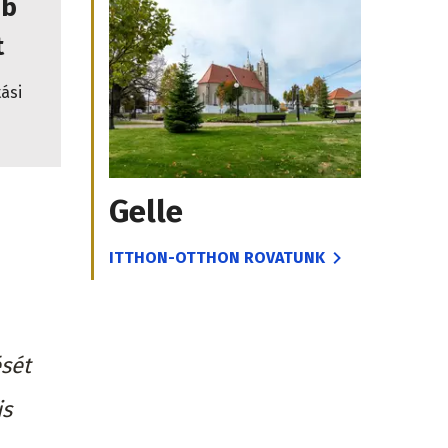
bb
t
ási
Gelle
ITTHON-OTTHON ROVATUNK
sét
is