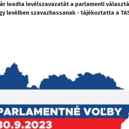
ár leadta levélszavazatát a parlamenti választ
gy levélben szavazhassanak - tájékoztatta a TA