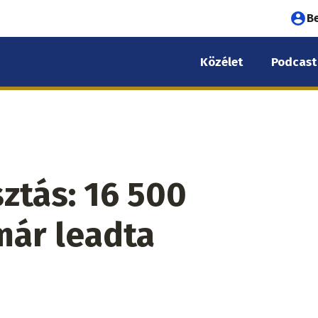
Fel
B
fió
Közélet
Podcast
me
ztás: 16 500
már leadta