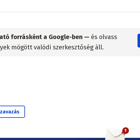
zható forrásként a Google-ben —
és olvass
lyek mögött valódi szerkesztőség áll.
szavazás