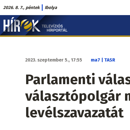
Ugrás
2026. 8. 7., péntek
Ibolya
a
Hírek.sk
tartalomra
fő
navigáció
2023. szeptember 5., 17:55
ma7 | TASR
Parlamenti válas
választópolgár 
levélszavazatát