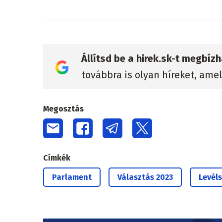
Állítsd be a hirek.sk-t megbí
továbbra is olyan híreket, ame
Megosztás
Címkék
Parlament
Választás 2023
Levél