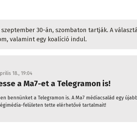
t szeptember 30-án, szombaton tartják. A választ
m, valamint egy koalíció indul.
prilis 18., 19:04
sse a Ma7-et a Telegramon is!
en bennünket a Telegramon is. A Ma7 médiacsalád egy újab
égimédia-felületen tette elérhetővé tartalmait!