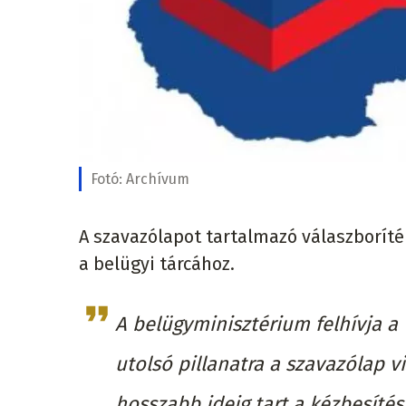
Fotó:
Archívum
A szavazólapot tartalmazó válaszboríté
a belügyi tárcához.
A belügyminisztérium felhívja a
utolsó pillanatra a szavazólap v
hosszabb ideig tart a kézbesítés