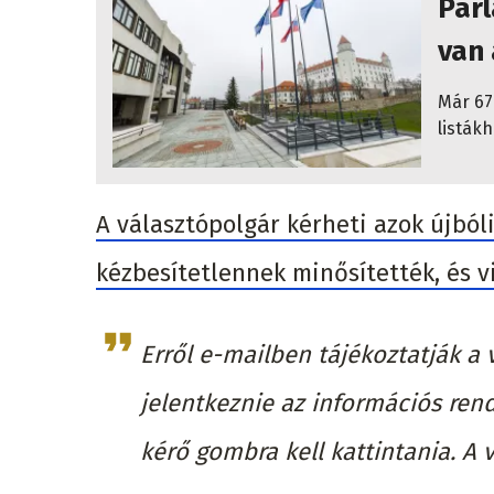
Parl
van 
Már 67
listák
A választópolgár kérheti azok újbóli
kézbesítetlennek minősítették, és 
Erről e-mailben tájékoztatják a 
jelentkeznie az információs re
kérő gombra kell kattintania. A 