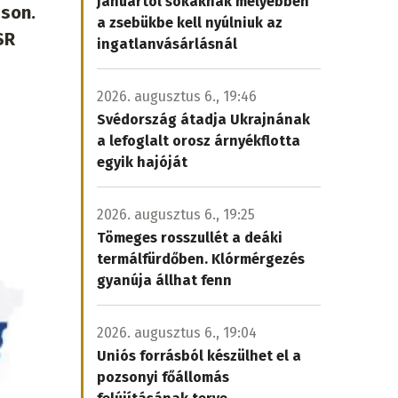
Januártól sokaknak mélyebben
áson.
a zsebükbe kell nyúlniuk az
SR
ingatlanvásárlásnál
2026. augusztus 6., 19:46
Svédország átadja Ukrajnának
a lefoglalt orosz árnyékflotta
egyik hajóját
2026. augusztus 6., 19:25
Tömeges rosszullét a deáki
termálfürdőben. Klórmérgezés
gyanúja állhat fenn
2026. augusztus 6., 19:04
Uniós forrásból készülhet el a
pozsonyi főállomás