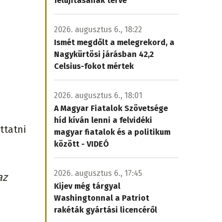
felújításának terve
2026. augusztus 6., 18:22
Ismét megdőlt a melegrekord, a
Nagykürtösi járásban 42,2
Celsius-fokot mértek
2026. augusztus 6., 18:01
A Magyar Fiatalok Szövetsége
híd kíván lenni a felvidéki
ttatni
magyar fiatalok és a politikum
között - VIDEÓ
2026. augusztus 6., 17:45
az
Kijev még tárgyal
Washingtonnal a Patriot
rakéták gyártási licencéről