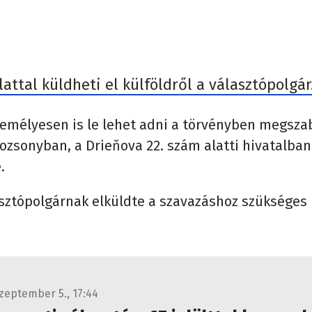
attal küldheti el külföldről a választópolgár
személyesen is le lehet adni a törvényben megsza
zsonyban, a Drieňova 22. szám alatti hivatalban
.
asztópolgárnak elküldte a szavazáshoz szükséges
szeptember 5., 17:44