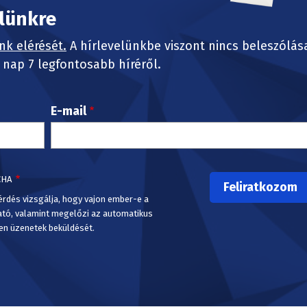
elünkre
nk elérését.
A hírlevelünkbe viszont nincs beleszólás
nap 7 legfontosabb híréről.
E-mail
CHA
érdés vizsgálja, hogy vajon ember-e a
ató, valamint megelőzi az automatikus
en üzenetek beküldését.