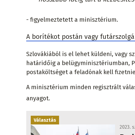
- figyelmeztetett a minisztérium.
A borítékot postán vagy futárszolgál
Szlovákiából is el lehet küldeni, vagy 
határidőig a belügyminisztériumban, Po
postaköltséget a feladónak kell fizetnie
A minisztérium minden regisztrált vál
anyagot.
Választás
2023. 