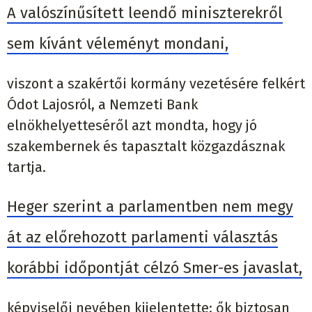
A valószínűsített leendő miniszterekről
sem kívánt véleményt mondani,
viszont a szakértői kormány vezetésére felkért
Ódot Lajosról, a Nemzeti Bank
elnökhelyetteséről azt mondta, hogy jó
szakembernek és tapasztalt közgazdásznak
tartja.
Heger szerint a parlamentben nem megy
át az előrehozott parlamenti választás
korábbi időpontját célzó Smer-es javaslat,
képviselői nevében kijelentette: ők biztosan