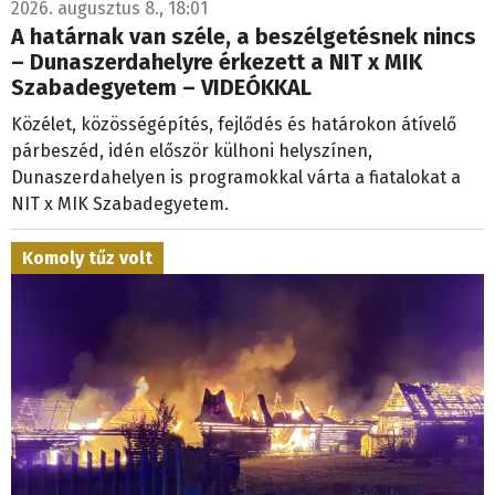
2026. augusztus 8., 18:01
A határnak van széle, a beszélgetésnek nincs
– Dunaszerdahelyre érkezett a NIT x MIK
Szabadegyetem – VIDEÓKKAL
Közélet, közösségépítés, fejlődés és határokon átívelő
párbeszéd, idén először külhoni helyszínen,
Dunaszerdahelyen is programokkal várta a fiatalokat a
NIT x MIK Szabadegyetem.
Komoly tűz volt