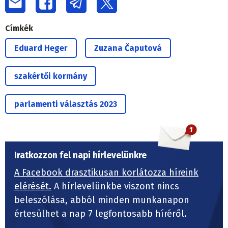
Címkék
Eduard Heger
Zuzana Čaputová
szakértői kormány
parlamenti választás 2023
Iratkozzon fel napi hírlevelünkre
A Facebook drasztikusan korlátozza híreink
elérését.
A hírlevelünkbe viszont nincs
beleszólása, abból minden munkanapon
értesülhet a nap 7 legfontosabb híréről.