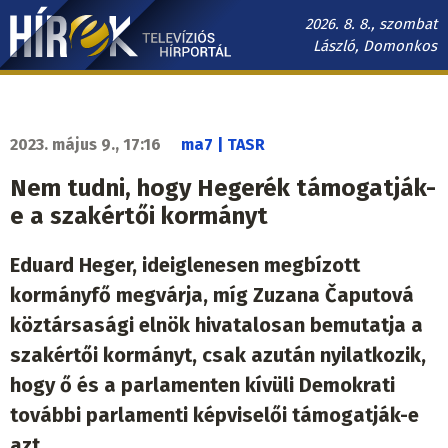
Ugrás
2026. 8. 8., szombat
a
László, Domonkos
tartalomra
Hírek.sk
fő
navigáció
2023. május 9., 17:16
ma7 | TASR
Nem tudni, hogy Hegerék támogatják-
e a szakértői kormányt
Eduard Heger, ideiglenesen megbízott
kormányfő megvárja, míg Zuzana Čaputová
köztársasági elnök hivatalosan bemutatja a
szakértői kormányt, csak azután nyilatkozik,
hogy ő és a parlamenten kívüli Demokrati
további parlamenti képviselői támogatják-e
azt.